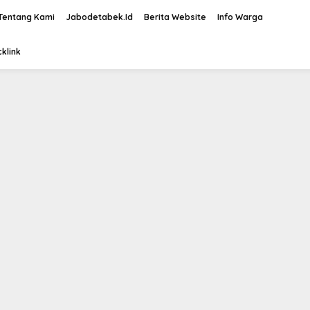
Tentang Kami
Jabodetabek.Id
Berita Website
Info Warga
klink