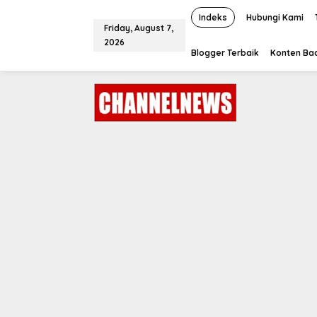
S
k
Indeks
Hubungi Kami
Friday, August 7,
i
2026
p
Blogger Terbaik
Konten Bac
t
o
c
o
n
t
e
n
t