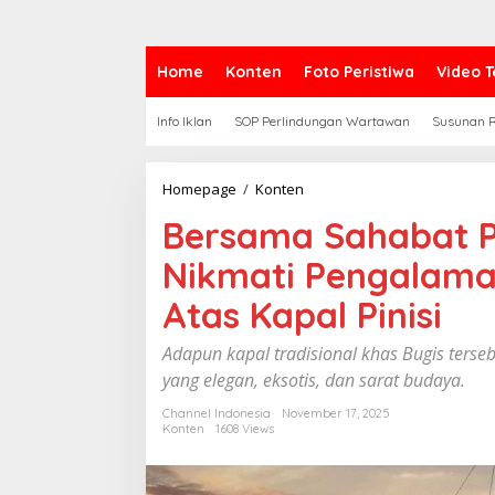
Home
Konten
Foto Peristiwa
Video T
Info Iklan
SOP Perlindungan Wartawan
Susunan R
Homepage
/
Konten
B
e
Bersama Sahabat Pi
r
s
Nikmati Pengalama
a
m
Atas Kapal Pinisi
a
S
a
Adapun kapal tradisional khas Bugis terse
h
yang elegan, eksotis, dan sarat budaya.
a
b
Channel Indonesia
November 17, 2025
a
Konten
1608 Views
t
P
i