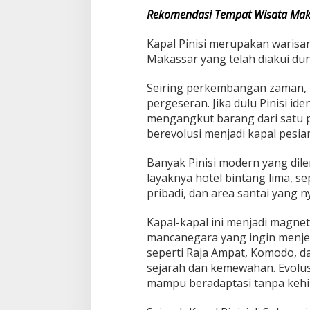
A
Rekomendasi Tempat Wisata Mak
t
a
Kapal Pinisi merupakan warisa
s
Makassar yang telah diakui dun
K
a
p
Seiring perkembangan zaman, p
a
pergeseran. Jika dulu Pinisi id
l
mengangkut barang dari satu pul
P
berevolusi menjadi kapal pes
i
n
i
Banyak Pinisi modern yang dil
s
layaknya hotel bintang lima, s
i
pribadi, dan area santai yang 
Kapal-kapal ini menjadi magne
mancanegara yang ingin menjel
seperti Raja Ampat, Komodo, 
sejarah dan kemewahan. Evolus
mampu beradaptasi tanpa kehila