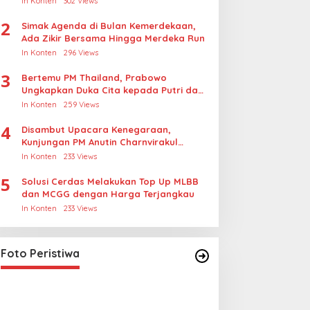
In Konten
302 Views
Rudapksa Sampai Anaknya Hamil
2
Simak Agenda di Bulan Kemerdekaan,
Ada Zikir Bersama Hingga Merdeka Run
In Konten
296 Views
3
Bertemu PM Thailand, Prabowo
Ungkapkan Duka Cita kepada Putri dan
Selamat Ulang Tahun ke Raja Thailand
In Konten
259 Views
4
Disambut Upacara Kenegaraan,
Kunjungan PM Anutin Charnvirakul
Perkuat Hubungan Indonesia-Thailand
In Konten
233 Views
5
Solusi Cerdas Melakukan Top Up MLBB
dan MCGG dengan Harga Terjangkau
In Konten
233 Views
Foto Peristiwa