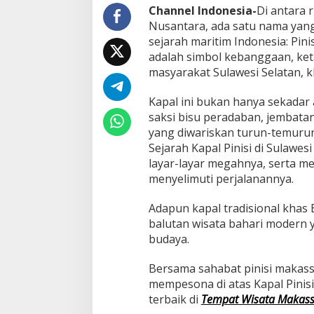
n
Channel Indonesia-
Di antara 
g
Nusantara, ada satu nama yang
a
sejarah maritim Indonesia: Pinis
l
adalah simbol kebanggaan, ket
a
masyarakat Sulawesi Selatan, 
m
a
n
Kapal ini bukan hanya sekadar 
W
saksi bisu peradaban, jembata
i
yang diwariskan turun-temurun.
s
Sejarah Kapal Pinisi di Sulawes
a
t
layar-layar megahnya, serta m
a
menyelimuti perjalanannya.
M
e
Adapun kapal tradisional khas B
m
balutan wisata bahari modern y
p
e
budaya.
s
o
Bersama sahabat pinisi makas
n
mempesona di atas Kapal Pini
a
terbaik di
Tempat Wisata Makass
d
i