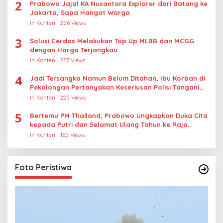
2
Prabowo Jajal KA Nusantara Explorer dari Batang ke
Jakarta, Sapa Hangat Warga
In Konten
256 Views
3
Solusi Cerdas Melakukan Top Up MLBB dan MCGG
dengan Harga Terjangkau
In Konten
227 Views
4
Jadi Tersangka Namun Belum Ditahan, Ibu Korban di
Pekalongan Pertanyakan Keseriusan Polisi Tangani
Kasus Rudapksa Sampai Anaknya Hamil
In Konten
225 Views
5
Bertemu PM Thailand, Prabowo Ungkapkan Duka Cita
kepada Putri dan Selamat Ulang Tahun ke Raja
Thailand
In Konten
165 Views
Foto Peristiwa