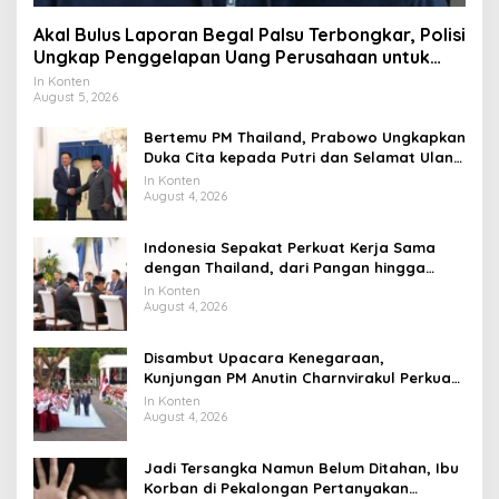
Akal Bulus Laporan Begal Palsu Terbongkar, Polisi
Ungkap Penggelapan Uang Perusahaan untuk
Crypto
In Konten
August 5, 2026
Bertemu PM Thailand, Prabowo Ungkapkan
Duka Cita kepada Putri dan Selamat Ulang
Tahun ke Raja Thailand
In Konten
August 4, 2026
Indonesia Sepakat Perkuat Kerja Sama
dengan Thailand, dari Pangan hingga
Ekonomi Digital
In Konten
August 4, 2026
Disambut Upacara Kenegaraan,
Kunjungan PM Anutin Charnvirakul Perkuat
Hubungan Indonesia-Thailand
In Konten
August 4, 2026
Jadi Tersangka Namun Belum Ditahan, Ibu
Korban di Pekalongan Pertanyakan