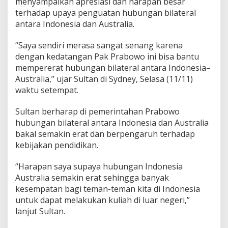
menyampaikan apresiasi dan harapan besar
i
terhadap upaya penguatan hubungan bilateral
P
antara Indonesia dan Australia.
e
n
d
“Saya sendiri merasa sangat senang karena
i
dengan kedatangan Pak Prabowo ini bisa bantu
d
mempererat hubungan bilateral antara Indonesia–
i
Australia,” ujar Sultan di Sydney, Selasa (11/11)
k
a
waktu setempat.
n
d
Sultan berharap di pemerintahan Prabowo
a
hubungan bilateral antara Indonesia dan Australia
n
bakal semakin erat dan berpengaruh terhadap
D
i
kebijakan pendidikan.
p
l
“Harapan saya supaya hubungan Indonesia
o
Australia semakin erat sehingga banyak
m
kesempatan bagi teman-teman kita di Indonesia
a
s
untuk dapat melakukan kuliah di luar negeri,”
i
lanjut Sultan.