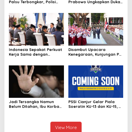
Palsu Terbongkar, Polisi
Prabowo Ungkapkan Duka
Ungkap Penggelapan Uang
Cita kepada Putri dan
Perusahaan untuk Crypto
Selamat Ulang Tahun ke
Raja Thailand
Indonesia Sepakat Perkuat
Disambut Upacara
Kerja Sama dengan
Kenegaraan, Kunjungan PM
Thailand, dari Pangan
Anutin Charnvirakul Perkuat
hingga Ekonomi Digital
Hubungan Indonesia-
Thailand
Jadi Tersangka Namun
PSSI Cianjur Gelar Piala
Belum Ditahan, Ibu Korban
Soeratin KU-13 dan KU-15,
di Pekalongan Pertanyakan
KONI Apresiasi Pembinaan
Keseriusan Polisi Tangani
Atlet Muda
Kasus Rudapksa Sampai
Anaknya Hamil
View More