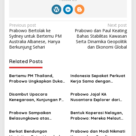
P
Previous post
Next post
Prabowo Bertolak ke
Prabowo dan Paul Keating
o
Sydney untuk Bertemu PM
Bahas Stabilitas Kawasan
s
Australia Albanese, Hanya
Serta Dinamika Geopolitik
Berkunjung Sehari
dan Ekonomi Global
t
n
Related Posts
a
v
Bertemu PM Thailand,
Indonesia Sepakat Perkuat
Prabowo Ungkapkan Duka
Kerja Sama dengan
i
Cita kepada Putri dan
Thailand, dari Pangan
g
Selamat Ulang Tahun ke
hingga Ekonomi Digital
Disambut Upacara
Prabowo Jajal KA
Raja Thailand
Kenegaraan, Kunjungan PM
Nusantara Explorer dari
a
Anutin Charnvirakul Perkuat
Batang ke Jakarta, Sapa
t
Hubungan Indonesia-
Hangat Warga
Prabowo Sampaikan
Bentuk Koperasi Nelayan,
Thailand
i
Belasungkawa atas
Prabowo: Mereka Melaut
Wafatnya Sheikh Hamad
Bawa Es, Punya Gudang
o
bin Khalifa Al Thani
Pendingin
Berkat Bendungan
Prabowo dan Modi Nikmati