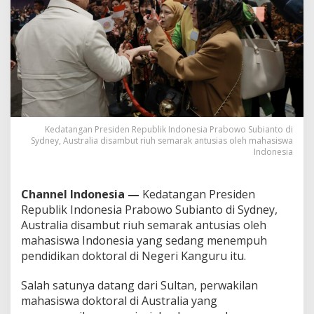
P
r
a
b
o
w
o
B
a
w
Kedatangan Presiden Republik Indonesia Prabowo Subianto di
a
Sydney, Australia disambut riuh semarak antusias oleh mahasiswa
H
Indonesia
a
r
a
Channel Indonesia —
Kedatangan Presiden
p
Republik Indonesia Prabowo Subianto di Sydney,
a
n
Australia disambut riuh semarak antusias oleh
B
mahasiswa Indonesia yang sedang menempuh
a
pendidikan doktoral di Negeri Kanguru itu.
r
u
Salah satunya datang dari Sultan, perwakilan
B
a
mahasiswa doktoral di Australia yang
g