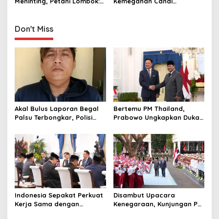
n
Meninting, Petani Lombok:
Kemegahan Candi
Dulu Panen Sekali Setahun,
Prambanan dari Udara,
Kini Tiga Kali
Warisan Dunia Jadi Saksi
Persahabatan Dua Negara
Don't Miss
Akal Bulus Laporan Begal
Bertemu PM Thailand,
Palsu Terbongkar, Polisi
Prabowo Ungkapkan Duka
Ungkap Penggelapan Uang
Cita kepada Putri dan
Perusahaan untuk Crypto
Selamat Ulang Tahun ke
Raja Thailand
Indonesia Sepakat Perkuat
Disambut Upacara
Kerja Sama dengan
Kenegaraan, Kunjungan PM
Thailand, dari Pangan
Anutin Charnvirakul Perkuat