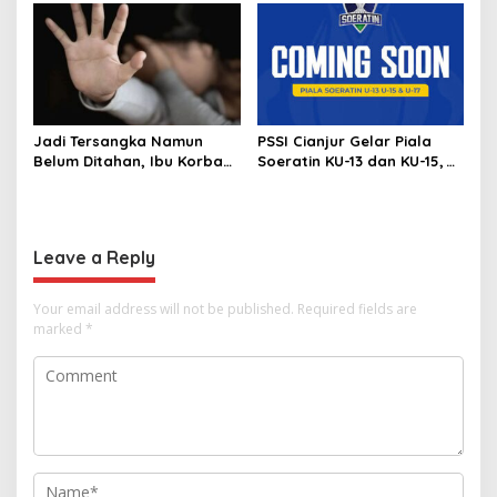
hingga Ekonomi Digital
Hubungan Indonesia-
Thailand
Jadi Tersangka Namun
PSSI Cianjur Gelar Piala
Belum Ditahan, Ibu Korban
Soeratin KU-13 dan KU-15,
di Pekalongan Pertanyakan
KONI Apresiasi Pembinaan
Keseriusan Polisi Tangani
Atlet Muda
Kasus Rudapksa Sampai
Anaknya Hamil
Leave a Reply
Your email address will not be published.
Required fields are
marked
*