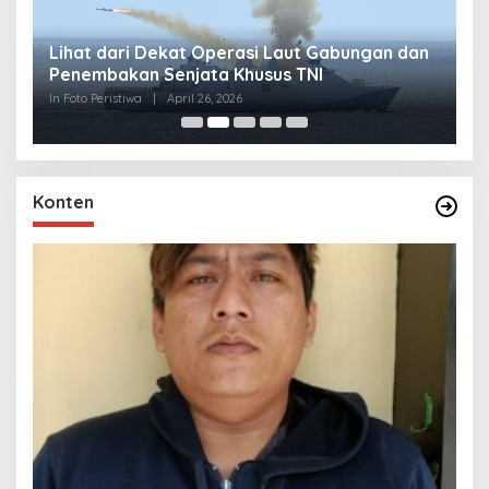
Lihat dari Dekat Operasi Laut Gabungan dan
L
Penembakan Senjata Khusus TNI
M
R
In Foto Peristiwa
|
April 26, 2026
In 
Konten