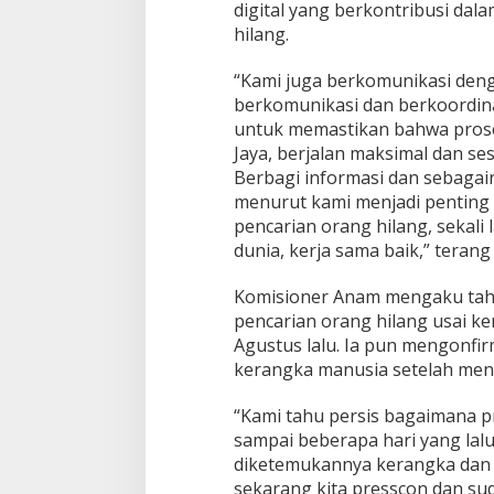
digital yang berkontribusi da
w
hilang.
i
t
a
“Kami juga berkomunikasi deng
n
berkomunikasi dan berkoordin
g
untuk memastikan bahwa prose
Jaya, berjalan maksimal dan s
Berbagi informasi dan sebagain
menurut kami menjadi penting 
pencarian orang hilang, sekali 
dunia, kerja sama baik,” teran
Komisioner Anam mengaku tah
pencarian orang hilang usai ke
Agustus lalu. Ia pun mengonfirm
kerangka manusia setelah mener
“Kami tahu persis bagaimana pr
sampai beberapa hari yang lal
diketemukannya kerangka dan 
sekarang kita presscon dan sud