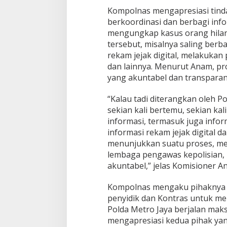
e
Kompolnas mengapresiasi tind
n
berkoordinasi dan berbagi inf
e
mengungkap kasus orang hila
m
tersebut, misalnya saling berba
u
a
rekam jejak digital, melakukan
n
dan lainnya. Menurut Anam, p
K
yang akuntabel dan transparan
e
r
“Kalau tadi diterangkan oleh P
a
n
sekian kali bertemu, sekian kali
g
informasi, termasuk juga infor
k
informasi rekam jejak digital d
a
menunjukkan suatu proses, me
M
a
lembaga pengawas kepolisian,
n
akuntabel,” jelas Komisioner A
u
s
Kompolnas mengaku pihaknya j
i
penyidik dan Kontras untuk me
a
d
Polda Metro Jaya berjalan maks
i
mengapresiasi kedua pihak yang
K