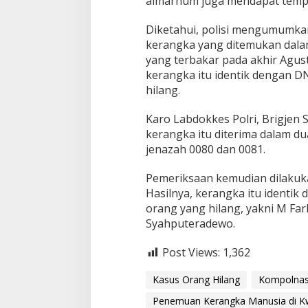
almarhum juga mendapat tempat
Diketahui, polisi mengumumkan
kerangka yang ditemukan dalam
yang terbakar pada akhir Agust
kerangka itu identik dengan D
hilang.
Karo Labdokkes Polri, Brigjen
kerangka itu diterima dalam d
jenazah 0080 dan 0081.
Pemeriksaan kemudian dilakuk
Hasilnya, kerangka itu identik
orang yang hilang, yakni M Fa
Syahputeradewo.
Post Views:
1,362
Kasus Orang Hilang
Kompolna
Penemuan Kerangka Manusia di K