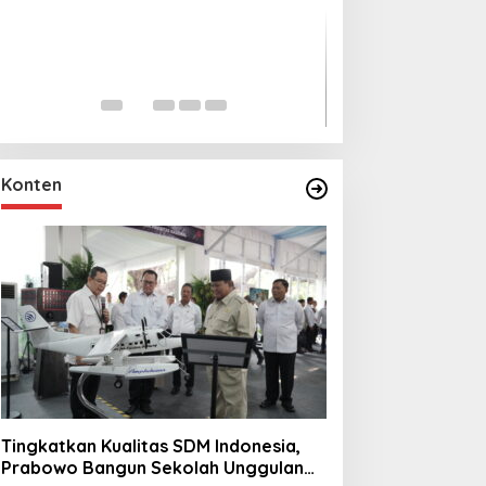
Lihat dari Dekat
Miraj Nabi Muh
Santunan Anak Y
In Foto Peristiwa
|
Janu
Rt001/Rw012 Pa
Konten
Tingkatkan Kualitas SDM Indonesia,
Prabowo Bangun Sekolah Unggulan