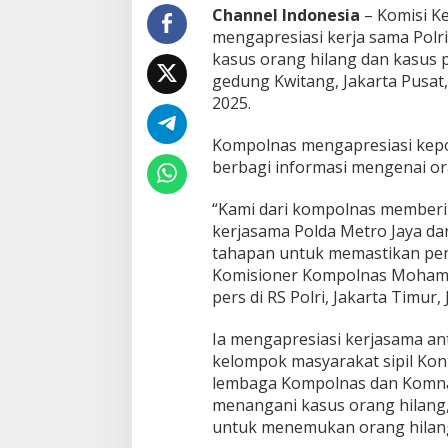
n
Channel Indonesia
– Komisi Ke
g
mengapresiasi kerja sama Pol
k
kasus orang hilang dan kasus
a
gedung Kwitang, Jakarta Pusat
p
2025.
K
a
s
Kompolnas mengapresiasi kepol
u
berbagi informasi mengenai or
s
O
“Kami dari kompolnas memberik
r
a
kerjasama Polda Metro Jaya da
n
tahapan untuk memastikan penca
g
Komisioner Kompolnas Mohamm
H
pers di RS Polri, Jakarta Timur,
i
l
a
Ia mengapresiasi kerjasama anta
n
kelompok masyarakat sipil Ko
g
lembaga Kompolnas dan Komn
d
menangani kasus orang hilang,
a
untuk menemukan orang hilan
n
P