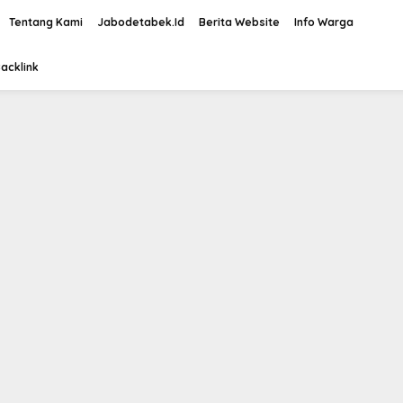
Tentang Kami
Jabodetabek.Id
Berita Website
Info Warga
acklink