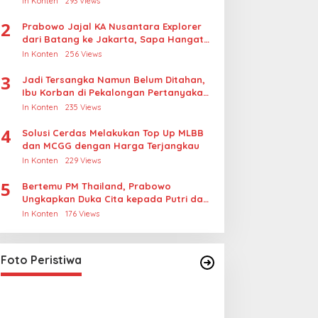
In Konten
293 Views
2
Prabowo Jajal KA Nusantara Explorer
dari Batang ke Jakarta, Sapa Hangat
Warga
In Konten
256 Views
3
Jadi Tersangka Namun Belum Ditahan,
Ibu Korban di Pekalongan Pertanyakan
Keseriusan Polisi Tangani Kasus
In Konten
235 Views
Rudapksa Sampai Anaknya Hamil
4
Solusi Cerdas Melakukan Top Up MLBB
dan MCGG dengan Harga Terjangkau
In Konten
229 Views
5
Bertemu PM Thailand, Prabowo
Ungkapkan Duka Cita kepada Putri dan
Selamat Ulang Tahun ke Raja Thailand
In Konten
176 Views
Lihat dari Dekat Operasi Laut
Gabungan dan Penembakan
Senjata Khusus TNI
In Foto Peristiwa
|
April 26, 2026
Foto Peristiwa