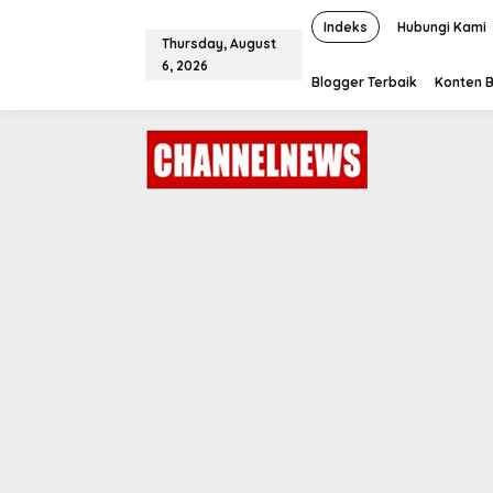
S
k
Indeks
Hubungi Kami
Thursday, August
i
6, 2026
p
Blogger Terbaik
Konten B
t
o
c
o
n
t
e
n
t