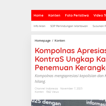
Home
Konten
Foto Peristiwa
Video T
Info Iklan
SOP Perlindungan Wartawan
Susunan R
Homepage
/
Konten
K
o
Kompolnas Apresias
m
p
KontraS Ungkap Ka
o
l
Penemuan Kerangka
n
a
s
Kompolnas mengapresiasi kepolisian dan K
A
hilang.
p
r
Channel Indonesia
November 7, 2025
e
Konten
1362 Views
s
i
a