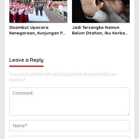
Disambut Upacara
Jadi Tersangka Namun
Kenegaraan, Kunjungan PM
Belum Ditahan, Ibu Korban
Anutin Charnvirakul Perkuat
di Pekalongan Pertanyakan
Hubungan Indonesia-
Keseriusan Polisi Tangani
Thailand
Kasus Rudapksa Sampai
Anaknya Hamil
Leave a Reply
Your email address will not be published.
Required fields are
marked
*