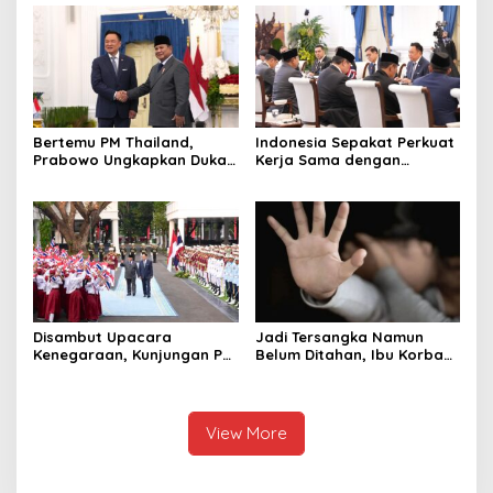
Terbaik Dunia
Bertemu PM Thailand,
Indonesia Sepakat Perkuat
Prabowo Ungkapkan Duka
Kerja Sama dengan
Cita kepada Putri dan
Thailand, dari Pangan
Selamat Ulang Tahun ke
hingga Ekonomi Digital
Raja Thailand
Disambut Upacara
Jadi Tersangka Namun
Kenegaraan, Kunjungan PM
Belum Ditahan, Ibu Korban
Anutin Charnvirakul Perkuat
di Pekalongan Pertanyakan
Hubungan Indonesia-
Keseriusan Polisi Tangani
Thailand
Kasus Rudapksa Sampai
Anaknya Hamil
View More