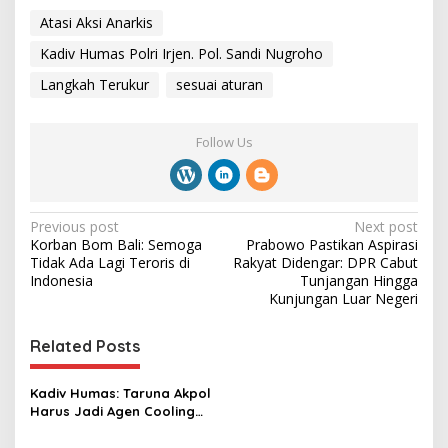
Atasi Aksi Anarkis
Kadiv Humas Polri Irjen. Pol. Sandi Nugroho
Langkah Terukur
sesuai aturan
Follow Us
P
Previous post
Next post
Korban Bom Bali: Semoga
Prabowo Pastikan Aspirasi
o
Tidak Ada Lagi Teroris di
Rakyat Didengar: DPR Cabut
s
Indonesia
Tunjangan Hingga
Kunjungan Luar Negeri
t
n
Related Posts
a
v
Kadiv Humas: Taruna Akpol
Harus Jadi Agen Cooling
i
System Sebagai
Pengemban Fungsi