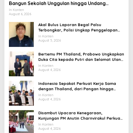
Bangun Sekolah Unggulan hingga Undang
Universitas Terbaik Dunia
In Konten
August 6, 2026
Akal Bulus Laporan Begal Palsu
Terbongkar, Polisi Ungkap Penggelapan
Uang Perusahaan untuk Crypto
In Konten
August 5, 2026
Bertemu PM Thailand, Prabowo Ungkapkan
Duka Cita kepada Putri dan Selamat Ulang
Tahun ke Raja Thailand
In Konten
August 4, 2026
Indonesia Sepakat Perkuat Kerja Sama
dengan Thailand, dari Pangan hingga
Ekonomi Digital
In Konten
August 4, 2026
Disambut Upacara Kenegaraan,
Kunjungan PM Anutin Charnvirakul Perkuat
Hubungan Indonesia-Thailand
In Konten
August 4, 2026