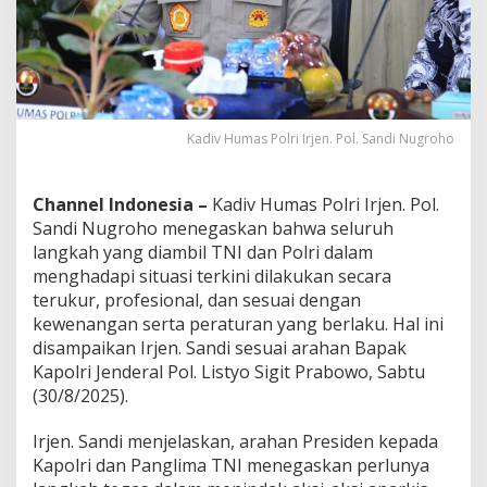
a
l
a
m
A
t
a
Kadiv Humas Polri Irjen. Pol. Sandi Nugroho
s
i
A
Channel Indonesia –
Kadiv Humas Polri Irjen. Pol.
k
Sandi Nugroho menegaskan bahwa seluruh
s
i
langkah yang diambil TNI dan Polri dalam
A
menghadapi situasi terkini dilakukan secara
n
terukur, profesional, dan sesuai dengan
a
kewenangan serta peraturan yang berlaku. Hal ini
r
k
disampaikan Irjen. Sandi sesuai arahan Bapak
i
Kapolri Jenderal Pol. Listyo Sigit Prabowo, Sabtu
s
(30/8/2025).
Irjen. Sandi menjelaskan, arahan Presiden kepada
Kapolri dan Panglima TNI menegaskan perlunya