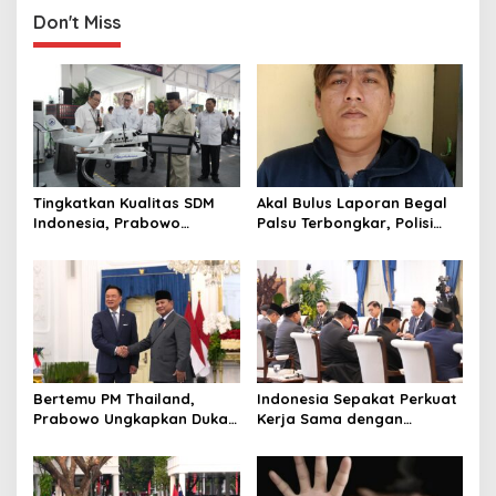
g
Kehumasan
Don't Miss
a
t
i
o
n
Tingkatkan Kualitas SDM
Akal Bulus Laporan Begal
Indonesia, Prabowo
Palsu Terbongkar, Polisi
Bangun Sekolah Unggulan
Ungkap Penggelapan Uang
hingga Undang Universitas
Perusahaan untuk Crypto
Terbaik Dunia
Bertemu PM Thailand,
Indonesia Sepakat Perkuat
Prabowo Ungkapkan Duka
Kerja Sama dengan
Cita kepada Putri dan
Thailand, dari Pangan
Selamat Ulang Tahun ke
hingga Ekonomi Digital
Raja Thailand