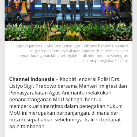
d
a
n
P
e
m
a
s
Kapolri Jenderal Polisi Drs. Listyo Sigit Prabowo bersama Menteri
y
Imigrasi dan Pemasyarakatan Agus Andrianto melakukan
a
penandatanganan MoU sebagai bentuk memperkuat sinergitas
r
dalam penegakan hukum.
a
k
a
Channel Indonesia –
Kapolri Jenderal Polisi Drs.
t
Listyo Sigit Prabowo bersama Menteri Imigrasi dan
a
n
Pemasyarakatan Agus Andrianto melakukan
T
penandatanganan MoU sebagai bentuk
a
memperkuat sinergitas dalam penegakan hukum.
n
MoU ini merupakan perpanjangan, di mana dari
d
a
nota kesepahaman sebelumnya, kali ini terdapat
t
poin tambahan.
a
n