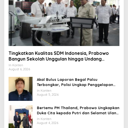
Tingkatkan Kualitas SDM Indonesia, Prabowo
Bangun Sekolah Unggulan hingga Undang
Universitas Terbaik Dunia
In Konten
August 6, 2026
Akal Bulus Laporan Begal Palsu
Terbongkar, Polisi Ungkap Penggelapan
Uang Perusahaan untuk Crypto
In Konten
August 5, 2026
Bertemu PM Thailand, Prabowo Ungkapkan
Duka Cita kepada Putri dan Selamat Ulang
Tahun ke Raja Thailand
In Konten
August 4, 2026