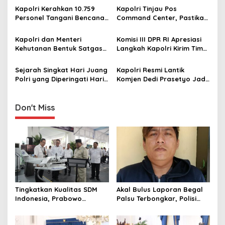
g
Timezone di Jakbar
Kapolri Kerahkan 10.759
Kapolri Tinjau Pos
Personel Tangani Bencana
Command Center, Pastikan
a
di Sumatera
Arus Mudik Berjalan Aman
t
dan Nyaman
Kapolri dan Menteri
Komisi III DPR RI Apresiasi
i
Kehutanan Bentuk Satgas
Langkah Kapolri Kirim Tim
Gabungan Telusuri Temuan
Psikologi Polri untuk
o
Kayu yang diduga
Pulihkan Trauma Korban
Sejarah Singkat Hari Juang
Kapolri Resmi Lantik
n
akibatkan Bencana di Aceh
Banjir Aceh
Polri yang Diperingati Hari
Komjen Dedi Prasetyo Jadi
dan Sumatera
Ini
Wakapolri
Don't Miss
Tingkatkan Kualitas SDM
Akal Bulus Laporan Begal
Indonesia, Prabowo
Palsu Terbongkar, Polisi
Bangun Sekolah Unggulan
Ungkap Penggelapan Uang
hingga Undang Universitas
Perusahaan untuk Crypto