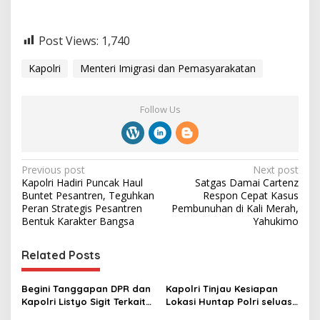
Post Views:
1,740
Kapolri
Menteri Imigrasi dan Pemasyarakatan
Follow Us
P
Previous post
Next post
Kapolri Hadiri Puncak Haul
Satgas Damai Cartenz
o
Buntet Pesantren, Teguhkan
Respon Cepat Kasus
s
Peran Strategis Pesantren
Pembunuhan di Kali Merah,
Bentuk Karakter Bangsa
Yahukimo
t
n
Related Posts
a
v
Begini Tanggapan DPR dan
Kapolri Tinjau Kesiapan
Kapolri Listyo Sigit Terkait
Lokasi Huntap Polri seluas
i
Penggrebekan Judi Sky
6,5 Ha di Aceh Tamiang