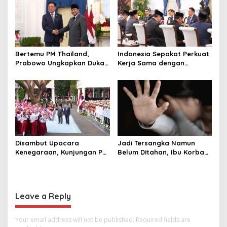
Terbaik Dunia
Bertemu PM Thailand,
Indonesia Sepakat Perkuat
Prabowo Ungkapkan Duka
Kerja Sama dengan
Cita kepada Putri dan
Thailand, dari Pangan
Selamat Ulang Tahun ke
hingga Ekonomi Digital
Raja Thailand
Disambut Upacara
Jadi Tersangka Namun
Kenegaraan, Kunjungan PM
Belum Ditahan, Ibu Korban
Anutin Charnvirakul Perkuat
di Pekalongan Pertanyakan
Hubungan Indonesia-
Keseriusan Polisi Tangani
Thailand
Kasus Rudapksa Sampai
Anaknya Hamil
Leave a Reply
Your email address will not be published.
Required fields are