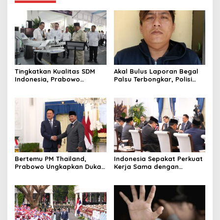
Tingkatkan Kualitas SDM
Akal Bulus Laporan Begal
Indonesia, Prabowo
Palsu Terbongkar, Polisi
Bangun Sekolah Unggulan
Ungkap Penggelapan Uang
hingga Undang Universitas
Perusahaan untuk Crypto
Terbaik Dunia
Bertemu PM Thailand,
Indonesia Sepakat Perkuat
Prabowo Ungkapkan Duka
Kerja Sama dengan
Cita kepada Putri dan
Thailand, dari Pangan
Selamat Ulang Tahun ke
hingga Ekonomi Digital
Raja Thailand