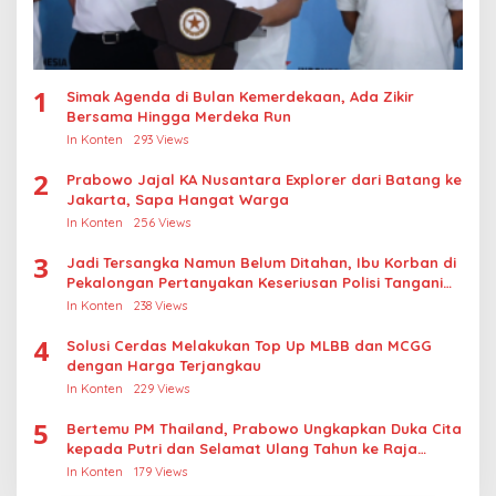
1
Simak Agenda di Bulan Kemerdekaan, Ada Zikir
Bersama Hingga Merdeka Run
In Konten
293 Views
2
Prabowo Jajal KA Nusantara Explorer dari Batang ke
Jakarta, Sapa Hangat Warga
In Konten
256 Views
3
Jadi Tersangka Namun Belum Ditahan, Ibu Korban di
Pekalongan Pertanyakan Keseriusan Polisi Tangani
Kasus Rudapksa Sampai Anaknya Hamil
In Konten
238 Views
4
Solusi Cerdas Melakukan Top Up MLBB dan MCGG
dengan Harga Terjangkau
In Konten
229 Views
5
Bertemu PM Thailand, Prabowo Ungkapkan Duka Cita
kepada Putri dan Selamat Ulang Tahun ke Raja
Thailand
In Konten
179 Views