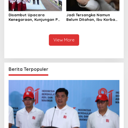
Disambut Upacara
Jadi Tersangka Namun
Kenegaraan, Kunjungan PM
Belum Ditahan, Ibu Korban
Anutin Charnvirakul Perkuat
di Pekalongan Pertanyakan
Hubungan Indonesia-
Keseriusan Polisi Tangani
Thailand
Kasus Rudapksa Sampai
Anaknya Hamil
View More
Berita Terpopuler