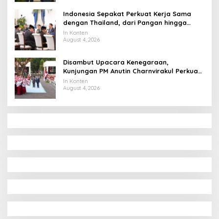
Indonesia Sepakat Perkuat Kerja Sama
dengan Thailand, dari Pangan hingga
Ekonomi Digital
In Konten
August 4, 2026
Disambut Upacara Kenegaraan,
Kunjungan PM Anutin Charnvirakul Perkuat
Hubungan Indonesia-Thailand
In Konten
August 4, 2026