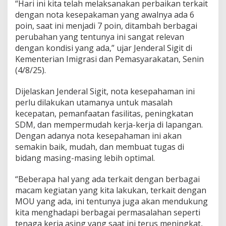
“Hari ini kita telah melaksanakan perbaikan terkait
g
dengan nota kesepakaman yang awalnya ada 6
a
n
poin, saat ini menjadi 7 poin, ditambah berbagai
i
perubahan yang tentunya ini sangat relevan
M
dengan kondisi yang ada,” ujar Jenderal Sigit di
o
Kementerian Imigrasi dan Pemasyarakatan, Senin
U
(4/8/25).
Dijelaskan Jenderal Sigit, nota kesepahaman ini
perlu dilakukan utamanya untuk masalah
kecepatan, pemanfaatan fasilitas, peningkatan
SDM, dan mempermudah kerja-kerja di lapangan.
Dengan adanya nota kesepahaman ini akan
semakin baik, mudah, dan membuat tugas di
bidang masing-masing lebih optimal.
“Beberapa hal yang ada terkait dengan berbagai
macam kegiatan yang kita lakukan, terkait dengan
MOU yang ada, ini tentunya juga akan mendukung
kita menghadapi berbagai permasalahan seperti
tenaga kerja asing yang saat ini terus meningkat,