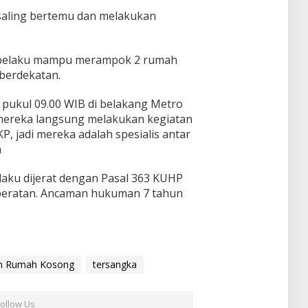
 saling bertemu dan melakukan
a pelaku mampu merampok 2 rumah
 berdekatan.
t pukul 09.00 WIB di belakang Metro
 mereka langsung melakukan kegiatan
TKP, jadi mereka adalah spesialis antar
n
laku dijerat dengan Pasal 363 KUHP
beratan. Ancaman hukuman 7 tahun
ian Rumah Kosong
tersangka
Follow Us