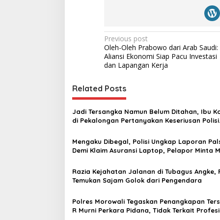
P
Previous post
Oleh-Oleh Prabowo dari Arab Saudi:
o
Aliansi Ekonomi Siap Pacu Investasi
s
dan Lapangan Kerja
t
Related Posts
n
a
Jadi Tersangka Namun Belum Ditahan, Ibu K
v
di Pekalongan Pertanyakan Keseriusan Polisi
Tangani Kasus Rudapksa Sampai Anaknya H
i
Mengaku Dibegal, Polisi Ungkap Laporan Pal
g
Demi Klaim Asuransi Laptop, Pelapor Minta 
a
Razia Kejahatan Jalanan di Tubagus Angke, P
t
Temukan Sajam Golok dari Pengendara
i
Polres Morowali Tegaskan Penangkapan Ter
o
R Murni Perkara Pidana, Tidak Terkait Profesi
n
Jurnalis