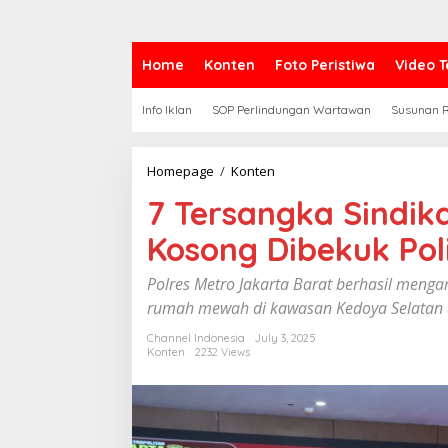
Home
Konten
Foto Peristiwa
Video T
Info Iklan
SOP Perlindungan Wartawan
Susunan R
Homepage
/
Konten
7
T
7 Tersangka Sindik
e
r
Kosong Dibekuk Poli
s
a
n
Polres Metro Jakarta Barat berhasil men
g
rumah mewah di kawasan Kedoya Selatan d
k
a
Channel Indonesia
July 3, 2025
S
Konten
2232 Views
i
n
d
i
k