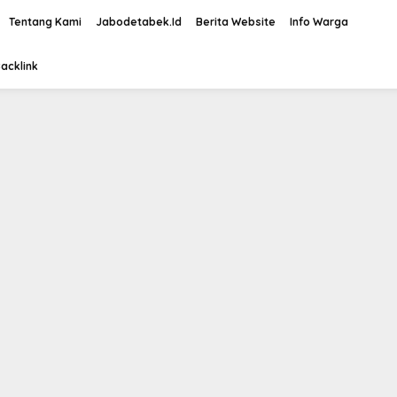
Tentang Kami
Jabodetabek.Id
Berita Website
Info Warga
acklink