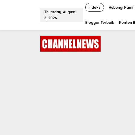
S
k
Indeks
Hubungi Kami
Thursday, August
i
6, 2026
p
Blogger Terbaik
Konten B
t
o
c
o
n
t
e
n
t