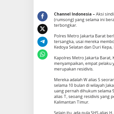
e
k
u
Channel Indonesia –
Aksi sind
k
(rumsong) yang selama ini berak
P
terbongkar.
o
l
i
Polres Metro Jakarta Barat be
s
tersangka, usai mereka memb
i
Kedoya Selatan dan Duri Kepa, K
d
i
Kapolres Metro Jakarta Barat,
J
a
menyampaikan, empat pelaku ya
k
merupakan residivis.
b
a
Mereka adalah W alias S seora
r
selama 10 bulan di wilayah Jakar
uang pernah dihukum selama 9
alias T, seoang residivis yang
Kalimantan Timur.
Selain itu, ada pula SHS alias H