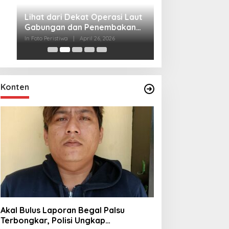
Lihat dari Dekat
Miraj Nabi Muh
Santunan Anak Y
In Foto Peristiwa
|
Janu
Rt001/Rw012 Pa
Konten
Akal Bulus Laporan Begal Palsu
Terbongkar, Polisi Ungkap