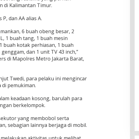
n di Kalimantan Timur.
s P, dan AA alias A.
iamankan, 6 buah obeng besar, 2
 L, 1 buah tang, 1 buah mesin
, 1 buah kotak perhiasan, 1 buah
 genggam, dan 1 unit TV 43 inch,”
rs di Mapolres Metro Jakarta Barat,
jut Twedi, para pelaku ini mengincar
 di pemukiman.
dalam keadaan kosong, barulah para
engan berkelompok.
sekutor yang membobol serta
, sebagian lainnya berjaga di mobil.
s melakukan aktivitas untuk melihat