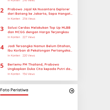
In Konten
293 Views
2
Prabowo Jajal KA Nusantara Explorer
dari Batang ke Jakarta, Sapa Hangat
Warga
In Konten
256 Views
3
Solusi Cerdas Melakukan Top Up MLBB
dan MCGG dengan Harga Terjangkau
In Konten
227 Views
4
Jadi Tersangka Namun Belum Ditahan,
Ibu Korban di Pekalongan Pertanyakan
Keseriusan Polisi Tangani Kasus
In Konten
220 Views
Rudapksa Sampai Anaknya Hamil
5
Bertemu PM Thailand, Prabowo
Ungkapkan Duka Cita kepada Putri dan
Selamat Ulang Tahun ke Raja Thailand
In Konten
156 Views
Lihat dari Dekat Operasi Laut
Gabungan dan Penembakan
Senjata Khusus TNI
In Foto Peristiwa
|
April 26, 2026
Foto Peristiwa