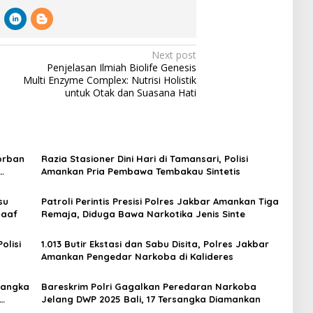
Next post
Penjelasan Ilmiah Biolife Genesis
Multi Enzyme Complex: Nutrisi Holistik
untuk Otak dan Suasana Hati
orban
Razia Stasioner Dini Hari di Tamansari, Polisi
Amankan Pria Pembawa Tembakau Sintetis
amil
su
Patroli Perintis Presisi Polres Jakbar Amankan Tiga
Maaf
Remaja, Diduga Bawa Narkotika Jenis Sinte
olisi
1.013 Butir Ekstasi dan Sabu Disita, Polres Jakbar
Amankan Pengedar Narkoba di Kalideres
sangka
Bareskrim Polri Gagalkan Peredaran Narkoba
Jelang DWP 2025 Bali, 17 Tersangka Diamankan