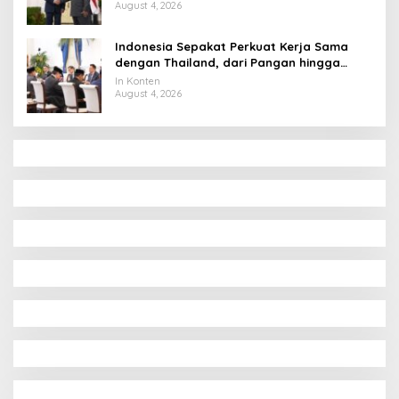
August 4, 2026
Indonesia Sepakat Perkuat Kerja Sama
dengan Thailand, dari Pangan hingga
Ekonomi Digital
In Konten
August 4, 2026