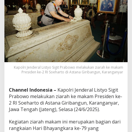
k
e
M
a
k
a
m
P
r
e
s
i
d
Kapolri Jenderal Listyo Sigit Prabowo melakukan ziarah ke makam
e
Presiden ke-2 RI Soeharto di Astana Giribangun, Karanganyar
n
R
I
Channel Indonesia –
Kapolri Jenderal Listyo Sigit
k
Prabowo melakukan ziarah ke makam Presiden ke-
e
2 RI Soeharto di Astana Giribangun, Karanganyar,
-
Jawa Tengah (Jateng), Selasa (24/6/2025).
2
S
o
Kegiatan ziarah makam ini merupakan bagian dari
e
rangkaian Hari Bhayangkara ke-79 yang
h