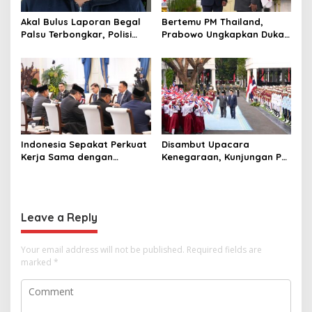
Akal Bulus Laporan Begal
Bertemu PM Thailand,
Palsu Terbongkar, Polisi
Prabowo Ungkapkan Duka
Ungkap Penggelapan Uang
Cita kepada Putri dan
Perusahaan untuk Crypto
Selamat Ulang Tahun ke
Raja Thailand
Indonesia Sepakat Perkuat
Disambut Upacara
Kerja Sama dengan
Kenegaraan, Kunjungan PM
Thailand, dari Pangan
Anutin Charnvirakul Perkuat
hingga Ekonomi Digital
Hubungan Indonesia-
Thailand
Leave a Reply
Your email address will not be published.
Required fields are
marked
*