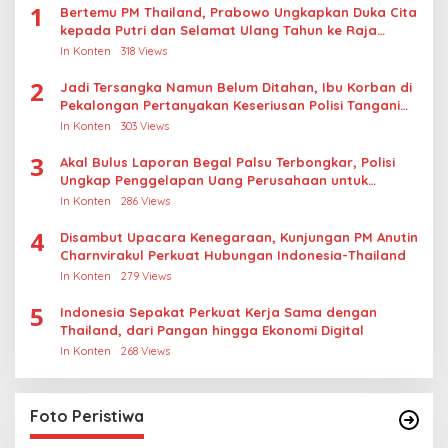
1
Bertemu PM Thailand, Prabowo Ungkapkan Duka Cita
kepada Putri dan Selamat Ulang Tahun ke Raja
Thailand
In Konten
318 Views
2
Jadi Tersangka Namun Belum Ditahan, Ibu Korban di
Pekalongan Pertanyakan Keseriusan Polisi Tangani
Kasus Rudapksa Sampai Anaknya Hamil
In Konten
303 Views
3
Akal Bulus Laporan Begal Palsu Terbongkar, Polisi
Ungkap Penggelapan Uang Perusahaan untuk
Crypto
In Konten
286 Views
4
Disambut Upacara Kenegaraan, Kunjungan PM Anutin
Charnvirakul Perkuat Hubungan Indonesia-Thailand
In Konten
279 Views
5
Indonesia Sepakat Perkuat Kerja Sama dengan
Thailand, dari Pangan hingga Ekonomi Digital
In Konten
268 Views
Foto Peristiwa