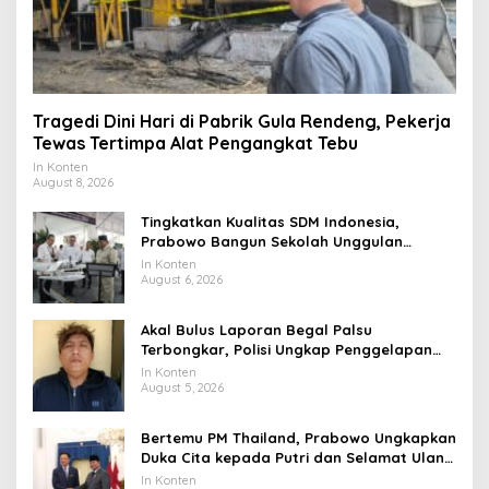
Tragedi Dini Hari di Pabrik Gula Rendeng, Pekerja
Tewas Tertimpa Alat Pengangkat Tebu
In Konten
August 8, 2026
Tingkatkan Kualitas SDM Indonesia,
Prabowo Bangun Sekolah Unggulan
hingga Undang Universitas Terbaik Dunia
In Konten
August 6, 2026
Akal Bulus Laporan Begal Palsu
Terbongkar, Polisi Ungkap Penggelapan
Uang Perusahaan untuk Crypto
In Konten
August 5, 2026
Bertemu PM Thailand, Prabowo Ungkapkan
Duka Cita kepada Putri dan Selamat Ulang
Tahun ke Raja Thailand
In Konten