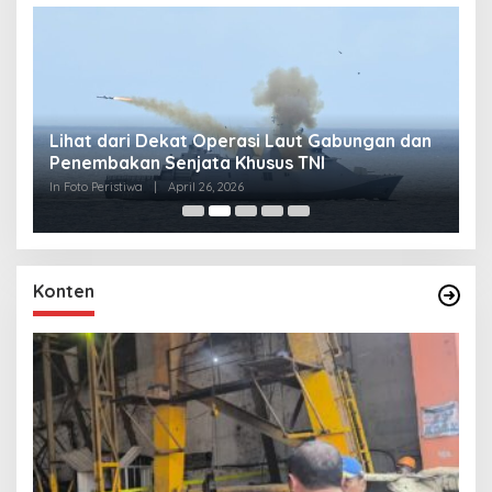
Lihat dari Dekat Operasi Laut Gabungan dan
L
Penembakan Senjata Khusus TNI
M
R
In Foto Peristiwa
|
April 26, 2026
In 
Konten