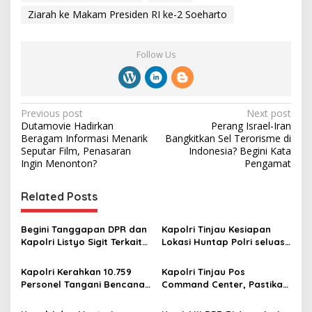
Ziarah ke Makam Presiden RI ke-2 Soeharto
Follow Us
P
Previous post
Next post
Dutamovie Hadirkan
Perang Israel-Iran
o
Beragam Informasi Menarik
Bangkitkan Sel Terorisme di
s
Seputar Film, Penasaran
Indonesia? Begini Kata
Ingin Menonton?
Pengamat
t
n
Related Posts
a
v
Begini Tanggapan DPR dan
Kapolri Tinjau Kesiapan
Kapolri Listyo Sigit Terkait
Lokasi Huntap Polri seluas
i
Penggrebekan Judi Sky
6,5 Ha di Aceh Tamiang
g
Timezone di Jakbar
Kapolri Kerahkan 10.759
Kapolri Tinjau Pos
Personel Tangani Bencana
Command Center, Pastikan
a
di Sumatera
Arus Mudik Berjalan Aman
t
dan Nyaman