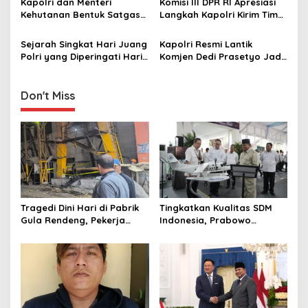
Kapolri dan Menteri
Komisi III DPR RI Apresiasi
i
Kehutanan Bentuk Satgas
Langkah Kapolri Kirim Tim
Gabungan Telusuri Temuan
Psikologi Polri untuk
o
Kayu yang diduga
Pulihkan Trauma Korban
Sejarah Singkat Hari Juang
Kapolri Resmi Lantik
n
akibatkan Bencana di Aceh
Banjir Aceh
Polri yang Diperingati Hari
Komjen Dedi Prasetyo Jadi
dan Sumatera
Ini
Wakapolri
Don't Miss
Tragedi Dini Hari di Pabrik
Tingkatkan Kualitas SDM
Gula Rendeng, Pekerja
Indonesia, Prabowo
Tewas Tertimpa Alat
Bangun Sekolah Unggulan
Pengangkat Tebu
hingga Undang Universitas
Terbaik Dunia