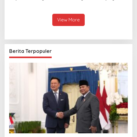
Thailand, dari Pangan
Anutin Charnvirakul Perkuat
hingga Ekonomi Digital
Hubungan Indonesia-
Thailand
View More
Berita Terpopuler