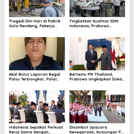
Tragedi Dini Hari di Pabrik
Tingkatkan Kualitas SDM
Gula Rendeng, Pekerja
Indonesia, Prabowo
Tewas Tertimpa Alat
Bangun Sekolah Unggulan
Pengangkat Tebu
hingga Undang Universitas
Terbaik Dunia
Akal Bulus Laporan Begal
Bertemu PM Thailand,
Palsu Terbongkar, Polisi
Prabowo Ungkapkan Duka
Ungkap Penggelapan Uang
Cita kepada Putri dan
Perusahaan untuk Crypto
Selamat Ulang Tahun ke
Raja Thailand
Indonesia Sepakat Perkuat
Disambut Upacara
Kerja Sama dengan
Kenegaraan, Kunjungan PM