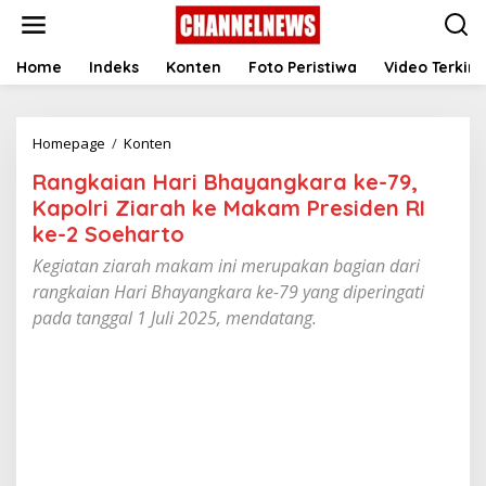
S
k
i
p
Home
Indeks
Konten
Foto Peristiwa
Video Terkini
t
o
c
Homepage
/
Konten
R
o
a
n
Rangkaian Hari Bhayangkara ke-79,
n
t
g
e
Kapolri Ziarah ke Makam Presiden RI
k
n
ke-2 Soeharto
a
t
i
Kegiatan ziarah makam ini merupakan bagian dari
a
rangkaian Hari Bhayangkara ke-79 yang diperingati
n
pada tanggal 1 Juli 2025, mendatang.
H
a
r
i
B
h
a
y
a