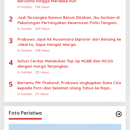
Bersama Hingga Merdeka Run
In Konten
294 Views
2
Jadi Tersangka Namun Belum Ditahan, Ibu Korban di
Pekalongan Pertanyakan Keseriusan Polisi Tangani
Kasus Rudapksa Sampai Anaknya Hamil
In Konten
269 Views
3
Prabowo Jajal KA Nusantara Explorer dari Batang ke
Jakarta, Sapa Hangat Warga
In Konten
258 Views
4
Solusi Cerdas Melakukan Top Up MLBB dan MCGG
dengan Harga Terjangkau
In Konten
231 Views
5
Bertemu PM Thailand, Prabowo Ungkapkan Duka Cita
kepada Putri dan Selamat Ulang Tahun ke Raja
Thailand
In Konten
211 Views
Foto Peristiwa