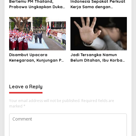
Bertemu PM Thailand,
Indonesia Sepakat Perkuat
Prabowo Ungkapkan Duka
Kerja Sama dengan
Cita kepada Putri dan
Thailand, dari Pangan
Selamat Ulang Tahun ke
hingga Ekonomi Digital
Raja Thailand
Disambut Upacara
Jadi Tersangka Namun
Kenegaraan, Kunjungan PM
Belum Ditahan, Ibu Korban
Anutin Charnvirakul Perkuat
di Pekalongan Pertanyakan
Hubungan Indonesia-
Keseriusan Polisi Tangani
Thailand
Kasus Rudapksa Sampai
Anaknya Hamil
Leave a Reply
Your email address will not be published.
Required fields are
marked
*