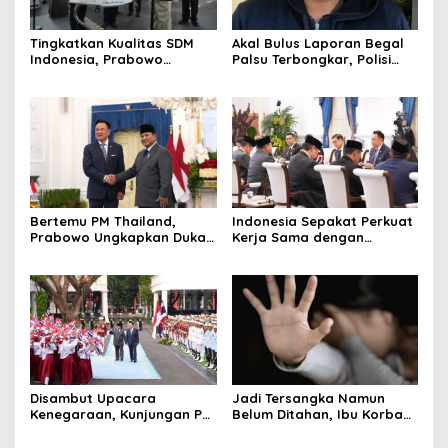
Tingkatkan Kualitas SDM
Akal Bulus Laporan Begal
Indonesia, Prabowo
Palsu Terbongkar, Polisi
Bangun Sekolah Unggulan
Ungkap Penggelapan Uang
hingga Undang Universitas
Perusahaan untuk Crypto
Terbaik Dunia
Bertemu PM Thailand,
Indonesia Sepakat Perkuat
Prabowo Ungkapkan Duka
Kerja Sama dengan
Cita kepada Putri dan
Thailand, dari Pangan
Selamat Ulang Tahun ke
hingga Ekonomi Digital
Raja Thailand
Disambut Upacara
Jadi Tersangka Namun
Kenegaraan, Kunjungan PM
Belum Ditahan, Ibu Korban
Anutin Charnvirakul Perkuat
di Pekalongan Pertanyakan
Hubungan Indonesia-
Keseriusan Polisi Tangani