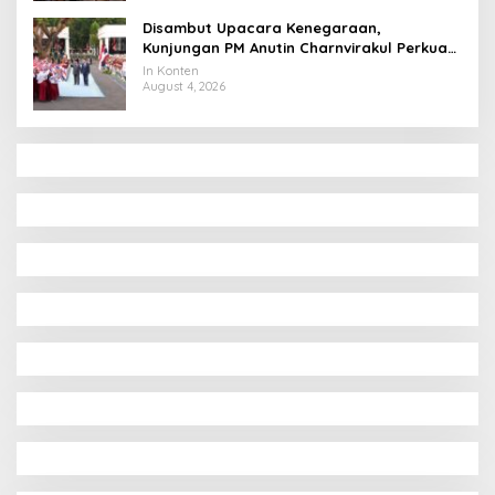
Disambut Upacara Kenegaraan,
Kunjungan PM Anutin Charnvirakul Perkuat
Hubungan Indonesia-Thailand
In Konten
August 4, 2026