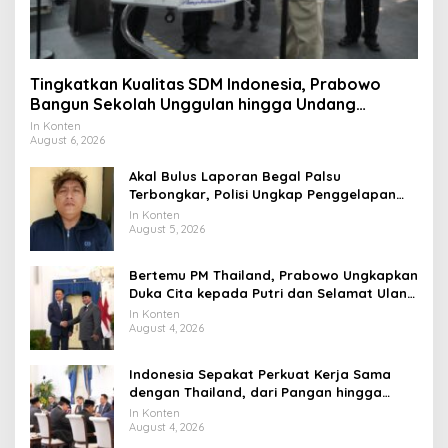
Tingkatkan Kualitas SDM Indonesia, Prabowo
Bangun Sekolah Unggulan hingga Undang
Universitas Terbaik Dunia
In Konten
August 6, 2026
Akal Bulus Laporan Begal Palsu
Terbongkar, Polisi Ungkap Penggelapan
Uang Perusahaan untuk Crypto
In Konten
August 5, 2026
Bertemu PM Thailand, Prabowo Ungkapkan
Duka Cita kepada Putri dan Selamat Ulang
Tahun ke Raja Thailand
In Konten
August 4, 2026
Indonesia Sepakat Perkuat Kerja Sama
dengan Thailand, dari Pangan hingga
Ekonomi Digital
In Konten
August 4, 2026