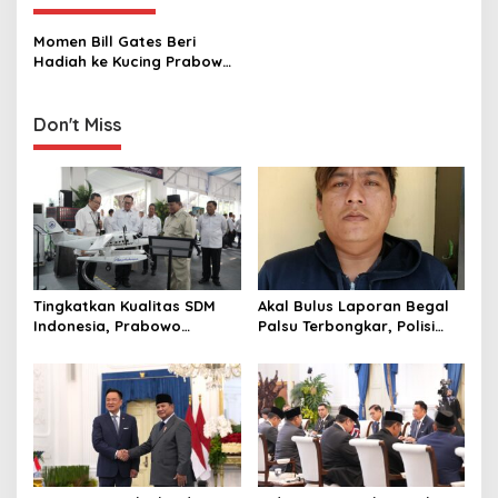
a
v
Momen Bill Gates Beri
Hadiah ke Kucing Prabowo
i
Bobby Kertanegara
g
Don't Miss
a
t
i
o
n
Tingkatkan Kualitas SDM
Akal Bulus Laporan Begal
Indonesia, Prabowo
Palsu Terbongkar, Polisi
Bangun Sekolah Unggulan
Ungkap Penggelapan Uang
hingga Undang Universitas
Perusahaan untuk Crypto
Terbaik Dunia