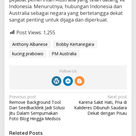
Indonesia. Menurutnya, hubungan Indonesia dan
Australia sebagai negara yang bertetangga dekat
sangat penting untuk dijaga dan diperkuat.
Post Views:
1,255
Anthony Albanese
Bobby Kertanegara
kucing prabowo
PM Australia
Follow Us
P
Previous post
Next post
Remove Background Tool
Karena Sakit Hati, Pria di
o
Dari Seedbacklink Jadi Solusi
Kalideres Dibunuh Saudara
s
Jitu Dalam Sempurnakan
Dekat dengan Pisau
Foto Blog Hingga Medsos
t
n
Related Posts