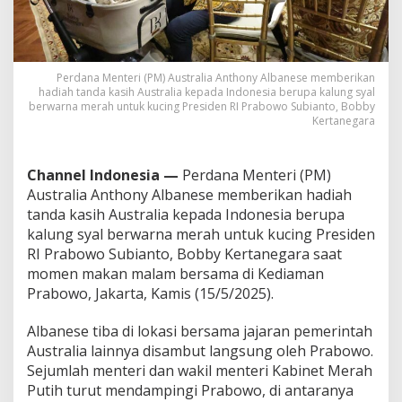
a
b
o
w
o
Perdana Menteri (PM) Australia Anthony Albanese memberikan
,
hadiah tanda kasih Australia kepada Indonesia berupa kalung syal
T
berwarna merah untuk kucing Presiden RI Prabowo Subianto, Bobby
Kertanegara
a
n
d
a
Channel Indonesia —
Perdana Menteri (PM)
C
Australia Anthony Albanese memberikan hadiah
i
tanda kasih Australia kepada Indonesia berupa
n
kalung syal berwarna merah untuk kucing Presiden
t
a
RI Prabowo Subianto, Bobby Kertanegara saat
u
momen makan malam bersama di Kediaman
n
Prabowo, Jakarta, Kamis (15/5/2025).
t
u
Albanese tiba di lokasi bersama jajaran pemerintah
k
I
Australia lainnya disambut langsung oleh Prabowo.
n
Sejumlah menteri dan wakil menteri Kabinet Merah
d
Putih turut mendampingi Prabowo, di antaranya
o