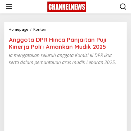
S
k
i
p
t
o
Homepage
/
Konten
A
c
n
Anggota DPR Hinca Panjaitan Puji
o
g
n
g
Kinerja Polri Amankan Mudik 2025
t
o
Ia mengatakan seluruh anggota Komisi III DPR ikut
e
t
n
a
serta dalam pemantauan arus mudik Lebaran 2025.
t
D
P
R
H
i
n
c
a
P
a
n
j
a