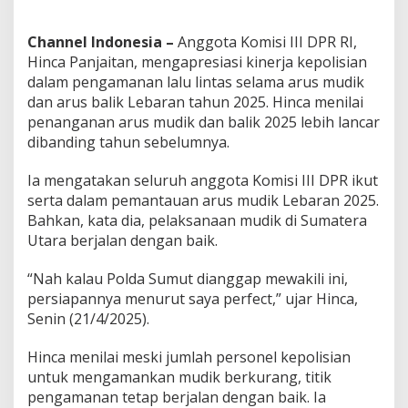
a
n
Channel Indonesia –
Anggota Komisi III DPR RI,
M
Hinca Panjaitan, mengapresiasi kinerja kepolisian
u
d
dalam pengamanan lalu lintas selama arus mudik
i
dan arus balik Lebaran tahun 2025. Hinca menilai
k
penanganan arus mudik dan balik 2025 lebih lancar
2
dibanding tahun sebelumnya.
0
2
5
Ia mengatakan seluruh anggota Komisi III DPR ikut
serta dalam pemantauan arus mudik Lebaran 2025.
Bahkan, kata dia, pelaksanaan mudik di Sumatera
Utara berjalan dengan baik.
“Nah kalau Polda Sumut dianggap mewakili ini,
persiapannya menurut saya perfect,” ujar Hinca,
Senin (21/4/2025).
Hinca menilai meski jumlah personel kepolisian
untuk mengamankan mudik berkurang, titik
pengamanan tetap berjalan dengan baik. Ia