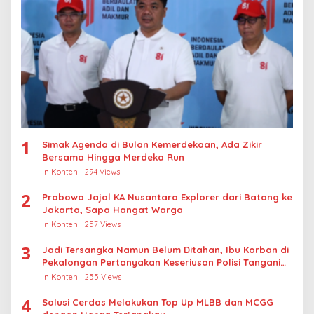
1
Simak Agenda di Bulan Kemerdekaan, Ada Zikir
Bersama Hingga Merdeka Run
In Konten
294 Views
2
Prabowo Jajal KA Nusantara Explorer dari Batang ke
Jakarta, Sapa Hangat Warga
In Konten
257 Views
3
Jadi Tersangka Namun Belum Ditahan, Ibu Korban di
Pekalongan Pertanyakan Keseriusan Polisi Tangani
Kasus Rudapksa Sampai Anaknya Hamil
In Konten
255 Views
4
Solusi Cerdas Melakukan Top Up MLBB dan MCGG