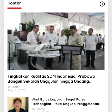
Konten
Tingkatkan Kualitas SDM Indonesia, Prabowo
Bangun Sekolah Unggulan hingga Undang
Universitas Terbaik Dunia
In Konten
August 6, 2026
Akal Bulus Laporan Begal Palsu
Terbongkar, Polisi Ungkap Penggelapan
Uang Perusahaan untuk Crypto
In Konten