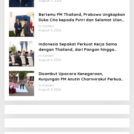
August 5, 2026
Bertemu PM Thailand, Prabowo Ungkapkan
Duka Cita kepada Putri dan Selamat Ulang
Tahun ke Raja Thailand
In Konten
August 4, 2026
Indonesia Sepakat Perkuat Kerja Sama
dengan Thailand, dari Pangan hingga
Ekonomi Digital
In Konten
August 4, 2026
Disambut Upacara Kenegaraan,
Kunjungan PM Anutin Charnvirakul Perkuat
Hubungan Indonesia-Thailand
In Konten
August 4, 2026