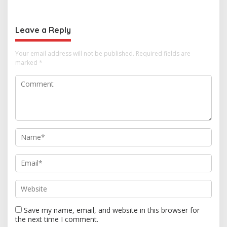
Hubungan Indonesia-
Keseriusan Polisi Tangani
Thailand
Kasus Rudapksa Sampai
Anaknya Hamil
Leave a Reply
Your email address will not be published.
Required fields are
marked
*
Save my name, email, and website in this browser for
the next time I comment.