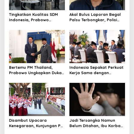
a
t
Tingkatkan Kualitas SDM
Akal Bulus Laporan Begal
Indonesia, Prabowo
Palsu Terbongkar, Polisi
i
Bangun Sekolah Unggulan
Ungkap Penggelapan Uang
o
hingga Undang Universitas
Perusahaan untuk Crypto
Terbaik Dunia
n
Bertemu PM Thailand,
Indonesia Sepakat Perkuat
Prabowo Ungkapkan Duka
Kerja Sama dengan
Cita kepada Putri dan
Thailand, dari Pangan
Selamat Ulang Tahun ke
hingga Ekonomi Digital
Raja Thailand
Disambut Upacara
Jadi Tersangka Namun
Kenegaraan, Kunjungan PM
Belum Ditahan, Ibu Korban
Anutin Charnvirakul Perkuat
di Pekalongan Pertanyakan