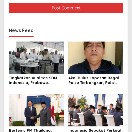
News Feed
Tingkatkan Kualitas SDM
Akal Bulus Laporan Begal
Indonesia, Prabowo
Palsu Terbongkar, Polisi
Bangun Sekolah Unggulan
Ungkap Penggelapan Uang
hingga Undang Universitas
Perusahaan untuk Crypto
Terbaik Dunia
Bertemu PM Thailand,
Indonesia Sepakat Perkuat