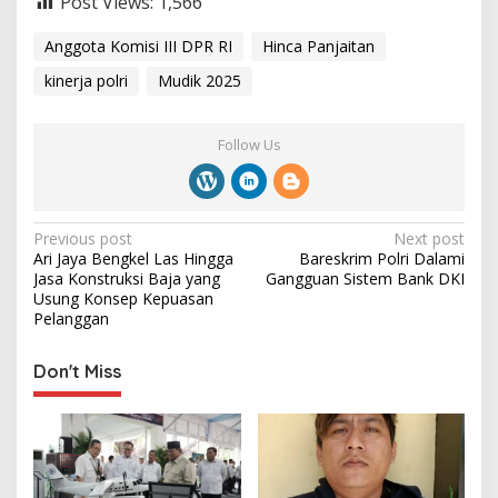
Post Views:
1,566
Anggota Komisi III DPR RI
Hinca Panjaitan
kinerja polri
Mudik 2025
Follow Us
P
Previous post
Next post
Ari Jaya Bengkel Las Hingga
Bareskrim Polri Dalami
o
Jasa Konstruksi Baja yang
Gangguan Sistem Bank DKI
s
Usung Konsep Kepuasan
Pelanggan
t
n
Don't Miss
a
v
i
g