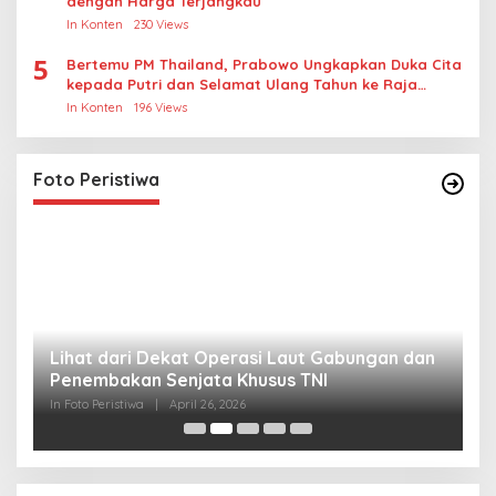
dengan Harga Terjangkau
In Konten
230 Views
5
Bertemu PM Thailand, Prabowo Ungkapkan Duka Cita
kepada Putri dan Selamat Ulang Tahun ke Raja
Thailand
In Konten
196 Views
Foto Peristiwa
Lihat dari Dekat Operasi Laut Gabungan dan
L
Penembakan Senjata Khusus TNI
M
R
In Foto Peristiwa
|
April 26, 2026
In 