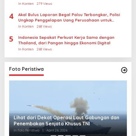
In Konten
279 Views
4
Akal Bulus Laporan Begal Palsu Terbongkar, Polisi
Ungkap Penggelapan Uang Perusahaan untuk
Crypto
In Konten
268 Views
5
Indonesia Sepakat Perkuat Kerja Sama dengan
Thailand, dari Pangan hingga Ekonomi Digital
In Konten
268 Views
Foto Peristiwa
Lihat dari Dekat Operasi Laut Gabungan dan
L
Penembakan Senjata Khusus TNI
M
R
In Foto Peristiwa
|
April 26, 2026
In 