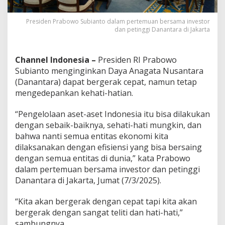
i
d
Presiden Prabowo Subianto dalam pertemuan bersama investor
a
dan petinggi Danantara di Jakarta
n
H
a
Channel Indonesia –
Presiden RI Prabowo
t
i
Subianto menginginkan Daya Anagata Nusantara
-
(Danantara) dapat bergerak cepat, namun tetap
h
mengedepankan kehati-hatian.
a
t
“Pengelolaan aset-aset Indonesia itu bisa dilakukan
i
dengan sebaik-baiknya, sehati-hati mungkin, dan
bahwa nanti semua entitas ekonomi kita
dilaksanakan dengan efisiensi yang bisa bersaing
dengan semua entitas di dunia,” kata Prabowo
dalam pertemuan bersama investor dan petinggi
Danantara di Jakarta, Jumat (7/3/2025).
“Kita akan bergerak dengan cepat tapi kita akan
bergerak dengan sangat teliti dan hati-hati,”
sambungnya.