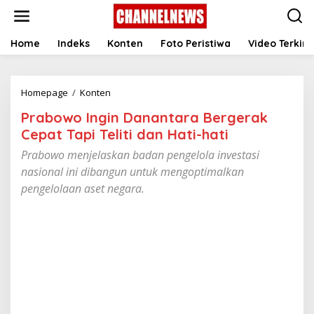
S
k
i
p
Home
Indeks
Konten
Foto Peristiwa
Video Terkini
t
o
c
Homepage
/
Konten
P
o
r
n
Prabowo Ingin Danantara Bergerak
a
t
b
e
Cepat Tapi Teliti dan Hati-hati
o
n
Prabowo menjelaskan badan pengelola investasi
w
t
o
nasional ini dibangun untuk mengoptimalkan
I
pengelolaan aset negara.
n
g
i
n
D
a
n
a
n
t