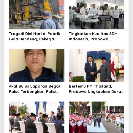
Tragedi Dini Hari di Pabrik
Tingkatkan Kualitas SDM
Gula Rendeng, Pekerja
Indonesia, Prabowo
Tewas Tertimpa Alat
Bangun Sekolah Unggulan
Pengangkat Tebu
hingga Undang Universitas
Terbaik Dunia
Akal Bulus Laporan Begal
Bertemu PM Thailand,
Palsu Terbongkar, Polisi
Prabowo Ungkapkan Duka
Ungkap Penggelapan Uang
Cita kepada Putri dan
Perusahaan untuk Crypto
Selamat Ulang Tahun ke
Raja Thailand