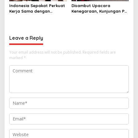
Indonesia Sepakat Perkuat
Disambut Upacara
Kerja Sama dengan
Kenegaraan, Kunjungan PM
Thailand, dari Pangan
Anutin Charnvirakul Perkuat
hingga Ekonomi Digital
Hubungan Indonesia-
Thailand
Leave a Reply
Your email address will not be published.
Required fields are
marked
*