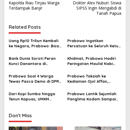
Kapolda Riau Tinjau Warga
Dokter Alex Nuburi: Siswa
o
Terdampak Banjir
SIPSS Ingin Mengabdi di
s
Tanah Papua
t
Related Posts
n
a
Uang Rp10 Triliun Kembali
Prabowo Ingatkan
v
ke Negara, Prabowo: Bisa
Persatuan ke Seluruh Ketua
Renovasi 5.000 Puskesmas
DPRD: Partai Politik Boleh
i
Beda, Tapi Semua Harus
Bank Dunia Soroti Peran
Khidmat, Prabowo Hadiri
g
Cinta Tanah Air
Kunci Danantara di
Peringatan Maulid Nabi
Pertumbuhan Ekonomi
Muhammad SAW di Istiqlal
a
Indonesia 2027
Prabowo Soal 4 Warga
Prabowo Takziah ke
t
Tewas Pasca Demo di DPRD
Kediaman Ojol Affan,
i
Makassar: Tindakan
Tegaskan Komitmen
Perusuh!
Tegakkan Keadilan
Dari Kopi Sumba hingga
Prabowo Lantik Sejumlah
o
Tenun Kapuas, UMKM
Panglima Kodam Sampai
n
Daerah Bangga Didukung
Komandan Brigade:
Prabowo
Pemimpin Harus Beri
Contoh!
Don't Miss