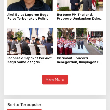
Akal Bulus Laporan Begal
Bertemu PM Thailand,
Palsu Terbongkar, Polisi
Prabowo Ungkapkan Duka
Ungkap Penggelapan Uang
Cita kepada Putri dan
Perusahaan untuk Crypto
Selamat Ulang Tahun ke
Raja Thailand
Indonesia Sepakat Perkuat
Disambut Upacara
Kerja Sama dengan
Kenegaraan, Kunjungan PM
Thailand, dari Pangan
Anutin Charnvirakul Perkuat
hingga Ekonomi Digital
Hubungan Indonesia-
Thailand
View More
Berita Terpopuler