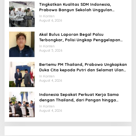
Tingkatkan Kualitas SDM Indonesia,
Prabowo Bangun Sekolah Unggulan
hingga Undang Universitas Terbaik Dunia
In Konten
August 6, 2026
Akal Bulus Laporan Begal Palsu
Terbongkar, Polisi Ungkap Penggelapan
Uang Perusahaan untuk Crypto
In Konten
August 5, 2026
Bertemu PM Thailand, Prabowo Ungkapkan
Duka Cita kepada Putri dan Selamat Ulang
Tahun ke Raja Thailand
In Konten
August 4, 2026
Indonesia Sepakat Perkuat Kerja Sama
dengan Thailand, dari Pangan hingga
Ekonomi Digital
In Konten
August 4, 2026