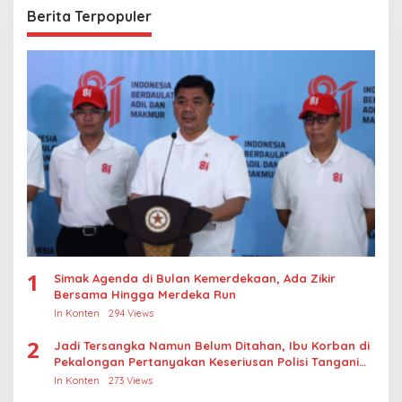
Berita Terpopuler
1
Simak Agenda di Bulan Kemerdekaan, Ada Zikir
Bersama Hingga Merdeka Run
In Konten
294 Views
2
Jadi Tersangka Namun Belum Ditahan, Ibu Korban di
Pekalongan Pertanyakan Keseriusan Polisi Tangani
Kasus Rudapksa Sampai Anaknya Hamil
In Konten
273 Views