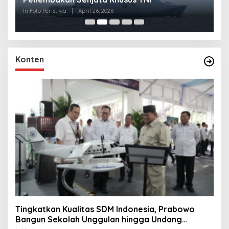
R
In Foto Peristiwa
|
April 26, 2026
In 
Konten
Tingkatkan Kualitas SDM Indonesia, Prabowo
Bangun Sekolah Unggulan hingga Undang