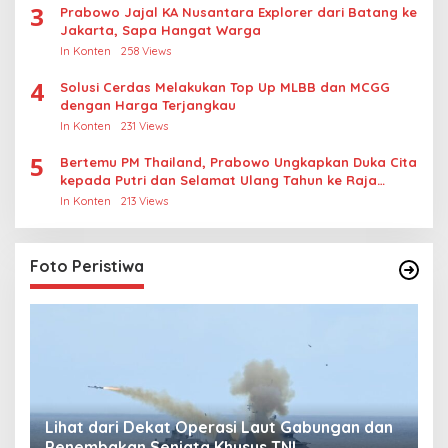
3
Prabowo Jajal KA Nusantara Explorer dari Batang ke
Jakarta, Sapa Hangat Warga
In Konten
258 Views
4
Solusi Cerdas Melakukan Top Up MLBB dan MCGG
dengan Harga Terjangkau
In Konten
231 Views
5
Bertemu PM Thailand, Prabowo Ungkapkan Duka Cita
kepada Putri dan Selamat Ulang Tahun ke Raja
Thailand
In Konten
213 Views
Foto Peristiwa
Lihat dari Dekat Operasi Laut Gabungan dan
L
Penembakan Senjata Khusus TNI
M