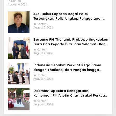
Universitas Terbaik Dunia
In Konten
August 6, 2026
Akal Bulus Laporan Begal Palsu
Terbongkar, Polisi Ungkap Penggelapan
Uang Perusahaan untuk Crypto
In Konten
August 5, 2026
Bertemu PM Thailand, Prabowo Ungkapkan
Duka Cita kepada Putri dan Selamat Ulang
Tahun ke Raja Thailand
In Konten
August 4, 2026
Indonesia Sepakat Perkuat Kerja Sama
dengan Thailand, dari Pangan hingga
Ekonomi Digital
In Konten
August 4, 2026
Disambut Upacara Kenegaraan,
Kunjungan PM Anutin Charnvirakul Perkuat
Hubungan Indonesia-Thailand
In Konten
August 4, 2026