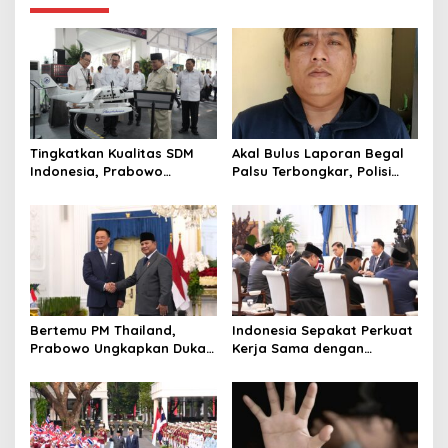
i
o
n
Tingkatkan Kualitas SDM
Akal Bulus Laporan Begal
Indonesia, Prabowo
Palsu Terbongkar, Polisi
Bangun Sekolah Unggulan
Ungkap Penggelapan Uang
hingga Undang Universitas
Perusahaan untuk Crypto
Terbaik Dunia
Bertemu PM Thailand,
Indonesia Sepakat Perkuat
Prabowo Ungkapkan Duka
Kerja Sama dengan
Cita kepada Putri dan
Thailand, dari Pangan
Selamat Ulang Tahun ke
hingga Ekonomi Digital
Raja Thailand