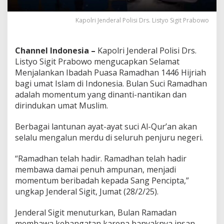
t
u
Kapolri Jenderal Polisi Drs. Listyo Sigit Prabowo
m
B
e
Channel Indonesia –
Kapolri Jenderal Polisi Drs.
r
l
Listyo Sigit Prabowo mengucapkan Selamat
o
Menjalankan Ibadah Puasa Ramadhan 1446 Hijriah
m
bagi umat Islam di Indonesia. Bulan Suci Ramadhan
b
adalah momentum yang dinanti-nantikan dan
a
-
dirindukan umat Muslim.
L
o
Berbagai lantunan ayat-ayat suci Al-Qur’an akan
m
selalu mengalun merdu di seluruh penjuru negeri.
b
a
“Ramadhan telah hadir. Ramadhan telah hadir
D
a
membawa damai penuh ampunan, menjadi
l
momentum beribadah kepada Sang Pencipta,”
a
ungkap Jenderal Sigit, Jumat (28/2/25).
m
K
Jenderal Sigit menuturkan, Bulan Ramadan
e
b
membawa kehangatan karena banyaknya insan