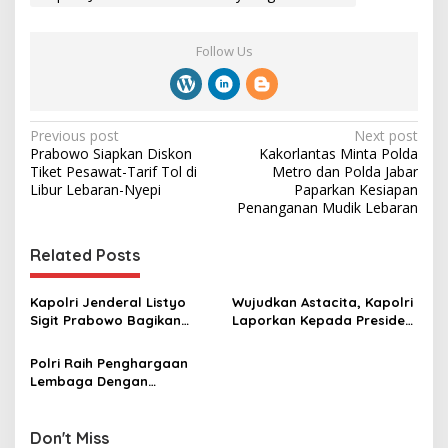
Follow Us
P
Previous post
Next post
Prabowo Siapkan Diskon
Kakorlantas Minta Polda
o
Tiket Pesawat-Tarif Tol di
Metro dan Polda Jabar
s
Libur Lebaran-Nyepi
Paparkan Kesiapan
Penanganan Mudik Lebaran
t
n
Related Posts
a
v
Kapolri Jenderal Listyo
Wujudkan Astacita, Kapolri
Sigit Prabowo Bagikan
Laporkan Kepada Presiden
i
1.000 Takjil Bersama Insan
Upaya Pengendalian Inflasi
g
Media
Polri Raih Penghargaan
Lembaga Dengan
a
Pelayanan dan Komunikasi
t
Terbaik
Don't Miss