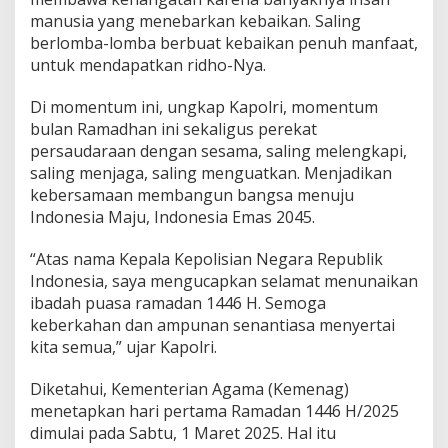
a
manusia yang menebarkan kebaikan. Saling
i
berlomba-lomba berbuat kebaikan penuh manfaat,
k
untuk mendapatkan ridho-Nya.
a
n
Di momentum ini, ungkap Kapolri, momentum
bulan Ramadhan ini sekaligus perekat
persaudaraan dengan sesama, saling melengkapi,
saling menjaga, saling menguatkan. Menjadikan
kebersamaan membangun bangsa menuju
Indonesia Maju, Indonesia Emas 2045.
“Atas nama Kepala Kepolisian Negara Republik
Indonesia, saya mengucapkan selamat menunaikan
ibadah puasa ramadan 1446 H. Semoga
keberkahan dan ampunan senantiasa menyertai
kita semua,” ujar Kapolri.
Diketahui, Kementerian Agama (Kemenag)
menetapkan hari pertama Ramadan 1446 H/2025
dimulai pada Sabtu, 1 Maret 2025. Hal itu