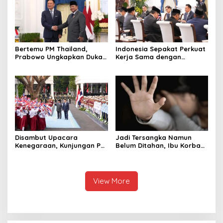
Bertemu PM Thailand,
Indonesia Sepakat Perkuat
Prabowo Ungkapkan Duka
Kerja Sama dengan
Cita kepada Putri dan
Thailand, dari Pangan
Selamat Ulang Tahun ke
hingga Ekonomi Digital
Raja Thailand
Disambut Upacara
Jadi Tersangka Namun
Kenegaraan, Kunjungan PM
Belum Ditahan, Ibu Korban
Anutin Charnvirakul Perkuat
di Pekalongan Pertanyakan
Hubungan Indonesia-
Keseriusan Polisi Tangani
Thailand
Kasus Rudapksa Sampai
Anaknya Hamil
View More