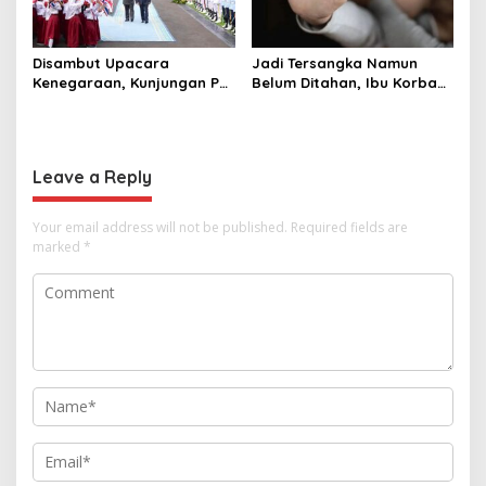
Disambut Upacara
Jadi Tersangka Namun
Kenegaraan, Kunjungan PM
Belum Ditahan, Ibu Korban
Anutin Charnvirakul Perkuat
di Pekalongan Pertanyakan
Hubungan Indonesia-
Keseriusan Polisi Tangani
Thailand
Kasus Rudapksa Sampai
Anaknya Hamil
Leave a Reply
Your email address will not be published.
Required fields are
marked
*