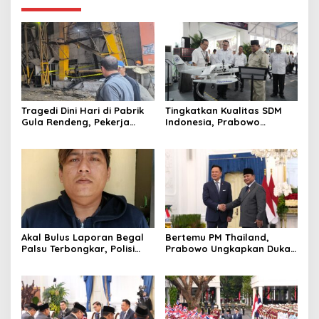
Tragedi Dini Hari di Pabrik
Tingkatkan Kualitas SDM
Gula Rendeng, Pekerja
Indonesia, Prabowo
Tewas Tertimpa Alat
Bangun Sekolah Unggulan
Pengangkat Tebu
hingga Undang Universitas
Terbaik Dunia
Akal Bulus Laporan Begal
Bertemu PM Thailand,
Palsu Terbongkar, Polisi
Prabowo Ungkapkan Duka
Ungkap Penggelapan Uang
Cita kepada Putri dan
Perusahaan untuk Crypto
Selamat Ulang Tahun ke
Raja Thailand