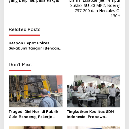
s
yang Berpihak pada Rakyat
Malam Libatkan Jet Tempur
Sukhoi SU-30 MK2, Boeing
t
737-200 dan Hercules C-
130H
n
a
Related Posts
v
i
Respon Cepat Polres
g
Sukabumi Tangani Bencana
Alam Kabupaten Sukabumi
a
Don't Miss
t
i
o
n
Tragedi Dini Hari di Pabrik
Tingkatkan Kualitas SDM
Gula Rendeng, Pekerja
Indonesia, Prabowo
Tewas Tertimpa Alat
Bangun Sekolah Unggulan
Pengangkat Tebu
hingga Undang Universitas