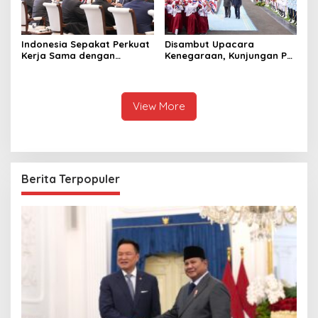
Indonesia Sepakat Perkuat
Disambut Upacara
Kerja Sama dengan
Kenegaraan, Kunjungan PM
Thailand, dari Pangan
Anutin Charnvirakul Perkuat
hingga Ekonomi Digital
Hubungan Indonesia-
Thailand
View More
Berita Terpopuler