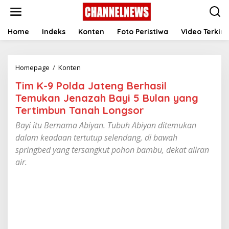
S
k
i
p
Home
Indeks
Konten
Foto Peristiwa
Video Terkini
t
o
c
Homepage
/
Konten
T
o
i
n
Tim K-9 Polda Jateng Berhasil
m
t
K
e
Temukan Jenazah Bayi 5 Bulan yang
-
n
Tertimbun Tanah Longsor
9
t
P
Bayi itu Bernama Abiyan. Tubuh Abiyan ditemukan
o
dalam keadaan tertutup selendang, di bawah
l
springbed yang tersangkut pohon bambu, dekat aliran
d
a
air.
J
a
t
e
n
g
B