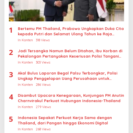
1
Bertemu PM Thailand, Prabowo Ungkapkan Duka Cita
kepada Putri dan Selamat Ulang Tahun ke Raja
Thailand
In Konten
318 Views
2
Jadi Tersangka Namun Belum Ditahan, Ibu Korban di
Pekalongan Pertanyakan Keseriusan Polisi Tangani
Kasus Rudapksa Sampai Anaknya Hamil
In Konten
303 Views
3
Akal Bulus Laporan Begal Palsu Terbongkar, Polisi
Ungkap Penggelapan Uang Perusahaan untuk
Crypto
In Konten
286 Views
4
Disambut Upacara Kenegaraan, Kunjungan PM Anutin
Charnvirakul Perkuat Hubungan Indonesia-Thailand
In Konten
279 Views
5
Indonesia Sepakat Perkuat Kerja Sama dengan
Thailand, dari Pangan hingga Ekonomi Digital
In Konten
268 Views