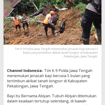
5
B
u
l
a
n
y
a
n
g
T
e
Tim K-9 Polda Jawa Tengah menemukan jenazah bayi berusia 5
bulan yang tertimbun akibat tanah longsor di Kabupaten
r
Pekalongan, Jawa Tengah.
t
i
m
b
Channel Indonesia-
Tim K-9 Polda Jawa Tengah
u
menemukan jenazah bayi berusia 5 bulan yang
n
tertimbun akibat tanah longsor di Kabupaten
T
Pekalongan, Jawa Tengah.
a
n
a
Bayi itu Bernama Abiyan. Tubuh Abiyan ditemukan
h
dalam keadaan tertutup selendang, di bawah
L