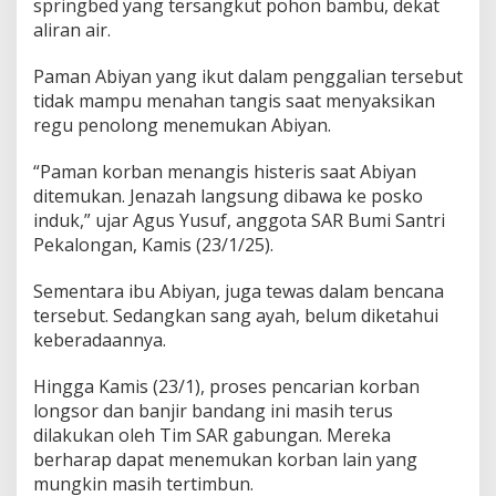
springbed yang tersangkut pohon bambu, dekat
o
aliran air.
n
g
s
Paman Abiyan yang ikut dalam penggalian tersebut
o
tidak mampu menahan tangis saat menyaksikan
r
regu penolong menemukan Abiyan.
“Paman korban menangis histeris saat Abiyan
ditemukan. Jenazah langsung dibawa ke posko
induk,” ujar Agus Yusuf, anggota SAR Bumi Santri
Pekalongan, Kamis (23/1/25).
Sementara ibu Abiyan, juga tewas dalam bencana
tersebut. Sedangkan sang ayah, belum diketahui
keberadaannya.
Hingga Kamis (23/1), proses pencarian korban
longsor dan banjir bandang ini masih terus
dilakukan oleh Tim SAR gabungan. Mereka
berharap dapat menemukan korban lain yang
mungkin masih tertimbun.