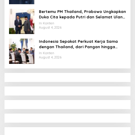
Bertemu PM Thailand, Prabowo Ungkapkan
Duka Cita kepada Putri dan Selamat Ulang
Tahun ke Raja Thailand
In Konten
August 4, 2026
Indonesia Sepakat Perkuat Kerja Sama
dengan Thailand, dari Pangan hingga
Ekonomi Digital
In Konten
August 4, 2026