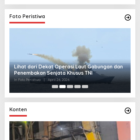
Foto Peristiwa
Lihat dari Dekat Operasi Laut Gabungan dan
L
Penembakan Senjata Khusus TNI
M
R
In Foto Peristiwa
|
April 26, 2026
In 
Konten