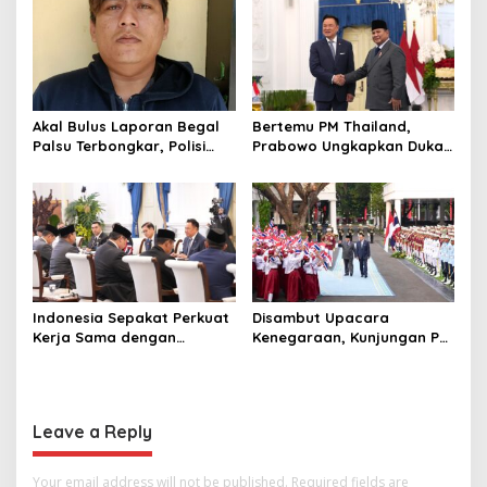
Terbaik Dunia
Akal Bulus Laporan Begal
Bertemu PM Thailand,
Palsu Terbongkar, Polisi
Prabowo Ungkapkan Duka
Ungkap Penggelapan Uang
Cita kepada Putri dan
Perusahaan untuk Crypto
Selamat Ulang Tahun ke
Raja Thailand
Indonesia Sepakat Perkuat
Disambut Upacara
Kerja Sama dengan
Kenegaraan, Kunjungan PM
Thailand, dari Pangan
Anutin Charnvirakul Perkuat
hingga Ekonomi Digital
Hubungan Indonesia-
Thailand
Leave a Reply
Your email address will not be published.
Required fields are