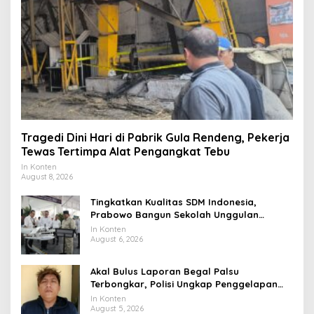
Tragedi Dini Hari di Pabrik Gula Rendeng, Pekerja
Tewas Tertimpa Alat Pengangkat Tebu
In Konten
August 8, 2026
Tingkatkan Kualitas SDM Indonesia,
Prabowo Bangun Sekolah Unggulan
hingga Undang Universitas Terbaik Dunia
In Konten
August 6, 2026
Akal Bulus Laporan Begal Palsu
Terbongkar, Polisi Ungkap Penggelapan
Uang Perusahaan untuk Crypto
In Konten
August 5, 2026