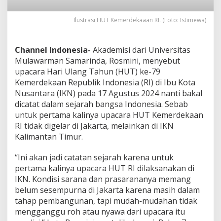
a
n
Ilustrasi HUT Kemerdekaaan RI. (Foto: Istimewa)
S
e
j
Channel Indonesia-
Akademisi dari Universitas
a
Mulawarman Samarinda, Rosmini, menyebut
r
a
upacara Hari Ulang Tahun (HUT) ke-79
h
Kemerdekaan Republik Indonesia (RI) di Ibu Kota
B
Nusantara (IKN) pada 17 Agustus 2024 nanti bakal
a
dicatat dalam sejarah bangsa Indonesia. Sebab
g
i
untuk pertama kalinya upacara HUT Kemerdekaan
B
RI tidak digelar di Jakarta, melainkan di IKN
a
Kalimantan Timur.
n
g
“Ini akan jadi catatan sejarah karena untuk
s
a
pertama kalinya upacara HUT RI dilaksanakan di
I
IKN. Kondisi sarana dan prasarananya memang
n
belum sesempurna di Jakarta karena masih dalam
d
tahap pembangunan, tapi mudah-mudahan tidak
o
mengganggu roh atau nyawa dari upacara itu
n
e