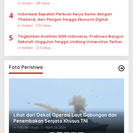
In Konten
281 Views
4
Indonesia Sepakat Perkuat Kerja Sama dengan
Thailand, dari Pangan hingga Ekonomi Digital
In Konten
270 Views
5
Tingkatkan Kualitas SDM Indonesia, Prabowo Bangun
Sekolah Unggulan hingga Undang Universitas Terbaik
Dunia
In Konten
224 Views
Foto Peristiwa
Lihat dari Dekat Operasi Laut Gabungan dan
L
Penembakan Senjata Khusus TNI
M
R
In Foto Peristiwa
|
April 26, 2026
In 