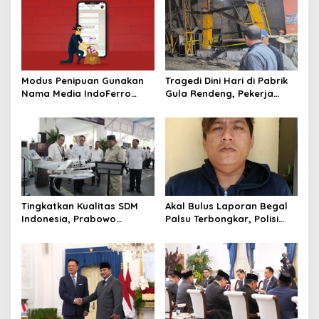
Modus Penipuan Gunakan
Tragedi Dini Hari di Pabrik
Nama Media IndoFerro
Gula Rendeng, Pekerja
untuk Tujuan Kejahatan,
Tewas Tertimpa Alat
Waspadalah!
Pengangkat Tebu
Tingkatkan Kualitas SDM
Akal Bulus Laporan Begal
Indonesia, Prabowo
Palsu Terbongkar, Polisi
Bangun Sekolah Unggulan
Ungkap Penggelapan Uang
hingga Undang Universitas
Perusahaan untuk Crypto
Terbaik Dunia