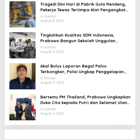
Tragedi Dini Hari di Pabrik Gula Rendeng,
Pekerja Tewas Tertimpa Alat Pengangkat
Tebu
In Konten
August 8, 2026
Tingkatkan Kualitas SDM Indonesia,
Prabowo Bangun Sekolah Unggulan
hingga Undang Universitas Terbaik Dunia
In Konten
August 6, 2026
Akal Bulus Laporan Begal Palsu
Terbongkar, Polisi Ungkap Penggelapan
Uang Perusahaan untuk Crypto
In Konten
August 5, 2026
Bertemu PM Thailand, Prabowo Ungkapkan
Duka Cita kepada Putri dan Selamat Ulang
Tahun ke Raja Thailand
In Konten
August 4, 2026