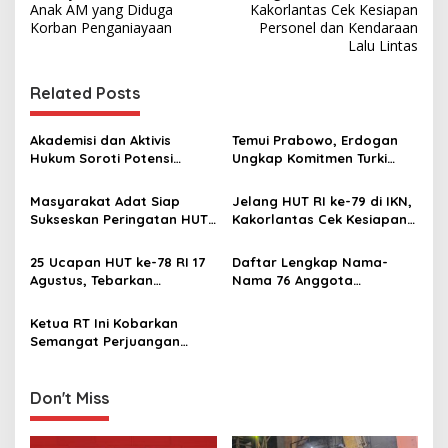
o
Anak AM yang Diduga
Kakorlantas Cek Kesiapan
s
Korban Penganiayaan
Personel dan Kendaraan
Lalu Lintas
t
n
Related Posts
a
v
Akademisi dan Aktivis
Temui Prabowo, Erdogan
Hukum Soroti Potensi
Ungkap Komitmen Turki
i
Penyalahgunaan
Garap IKN Libatkan
g
Wewenang dalam Revisi UU
Perusahaan Kelas Dunia
Masyarakat Adat Siap
Jelang HUT RI ke-79 di IKN,
Kejaksaan
Sukseskan Peringatan HUT
Kakorlantas Cek Kesiapan
a
RI ke-79 di IKN
Personel dan Kendaraan
t
Lalu Lintas
25 Ucapan HUT ke-78 RI 17
Daftar Lengkap Nama-
i
Agustus, Tebarkan
Nama 76 Anggota
Semangat Kemerdekaan
Paskibraka 2023 di Istana
o
Merdeka
Ketua RT Ini Kobarkan
n
Semangat Perjuangan
Pahlawan ke Generasi
Milenial
Don't Miss