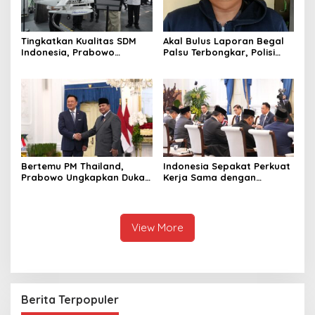
Tingkatkan Kualitas SDM
Akal Bulus Laporan Begal
Indonesia, Prabowo
Palsu Terbongkar, Polisi
Bangun Sekolah Unggulan
Ungkap Penggelapan Uang
hingga Undang Universitas
Perusahaan untuk Crypto
Terbaik Dunia
Bertemu PM Thailand,
Indonesia Sepakat Perkuat
Prabowo Ungkapkan Duka
Kerja Sama dengan
Cita kepada Putri dan
Thailand, dari Pangan
Selamat Ulang Tahun ke
hingga Ekonomi Digital
Raja Thailand
View More
Berita Terpopuler