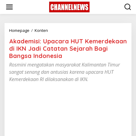
S
k
i
p
t
o
Homepage
/
Konten
A
c
k
Akademisi: Upacara HUT Kemerdekaan
o
a
n
d
di IKN Jadi Catatan Sejarah Bagi
t
e
Bangsa Indonesia
e
m
n
i
Rosmini mengatakan masyarakat Kalimantan Timur
t
s
sangat senang dan antusias karena upacara HUT
i
Kemerdekaan RI dilaksanakan di IKN.
:
U
p
a
c
a
r
a
H
U
T