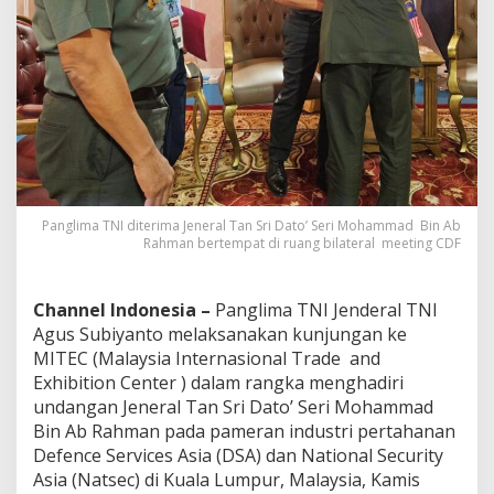
’
S
e
r
i
M
o
h
a
m
m
Panglima TNI diterima Jeneral Tan Sri Dato’ Seri Mohammad Bin Ab
a
Rahman bertempat di ruang bilateral meeting CDF
d
B
i
Channel Indonesia –
Panglima TNI Jenderal TNI
n
A
Agus Subiyanto melaksanakan kunjungan ke
b
MITEC (Malaysia Internasional Trade and
R
Exhibition Center ) dalam rangka menghadiri
a
undangan Jeneral Tan Sri Dato’ Seri Mohammad
h
m
Bin Ab Rahman pada pameran industri pertahanan
a
Defence Services Asia (DSA) dan National Security
n
Asia (Natsec) di Kuala Lumpur, Malaysia, Kamis