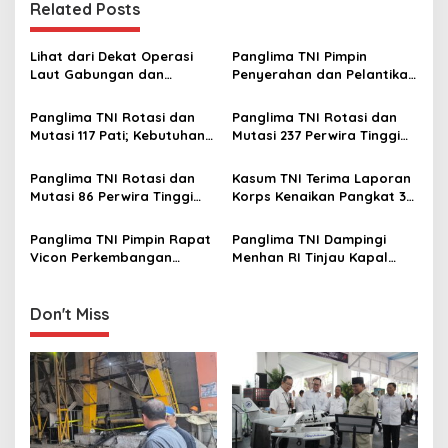
n
Related Posts
a
v
Lihat dari Dekat Operasi
Panglima TNI Pimpin
Laut Gabungan dan
Penyerahan dan Pelantikan
i
Penembakan Senjata
Jabatan di Lingkungan TNI
g
Khusus TNI
Panglima TNI Rotasi dan
Panglima TNI Rotasi dan
Mutasi 117 Pati; Kebutuhan
Mutasi 237 Perwira Tinggi
a
Organisasi dan Regenerasi
TNI
t
Kepemimpinan
Panglima TNI Rotasi dan
Kasum TNI Terima Laporan
i
Mutasi 86 Perwira Tinggi
Korps Kenaikan Pangkat 32
TNI, Berikut Daftar
Perwira Tinggi TNI
o
Lengkap Nama-namanya
Panglima TNI Pimpin Rapat
Panglima TNI Dampingi
n
Vicon Perkembangan
Menhan RI Tinjau Kapal
Situasi di Wilayah Satgas
Induk Prancis Charles De
TNI MONUSCO
Gaulle
Don't Miss