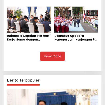
Ungkap Penggelapan Uang
Cita kepada Putri dan
Perusahaan untuk Crypto
Selamat Ulang Tahun ke
Raja Thailand
Indonesia Sepakat Perkuat
Disambut Upacara
Kerja Sama dengan
Kenegaraan, Kunjungan PM
Thailand, dari Pangan
Anutin Charnvirakul Perkuat
hingga Ekonomi Digital
Hubungan Indonesia-
Thailand
View More
Berita Terpopuler