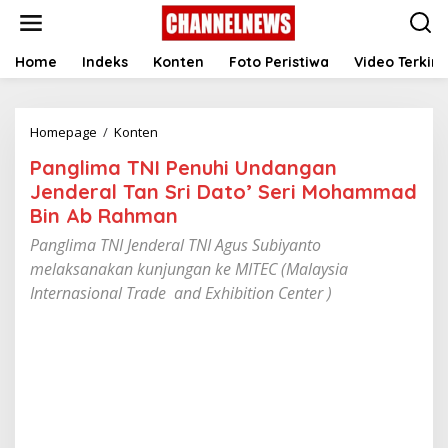
S
k
i
p
Home
Indeks
Konten
Foto Peristiwa
Video Terkini
t
o
c
Homepage
/
Konten
P
o
a
n
Panglima TNI Penuhi Undangan
n
t
g
e
Jenderal Tan Sri Dato’ Seri Mohammad
l
n
Bin Ab Rahman
i
t
m
Panglima TNI Jenderal TNI Agus Subiyanto
a
melaksanakan kunjungan ke MITEC (Malaysia
T
Internasional Trade and Exhibition Center )
N
I
P
e
n
u
h
i
U