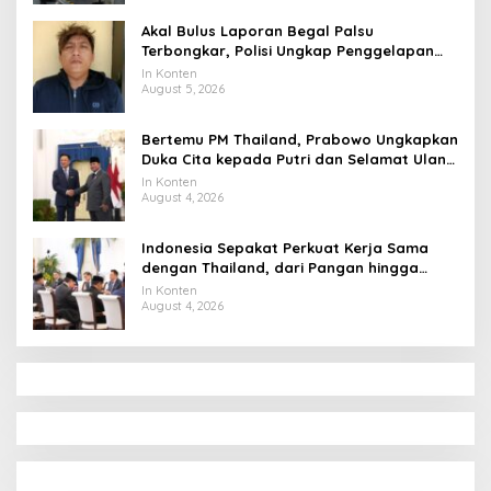
Akal Bulus Laporan Begal Palsu
Terbongkar, Polisi Ungkap Penggelapan
Uang Perusahaan untuk Crypto
In Konten
August 5, 2026
Bertemu PM Thailand, Prabowo Ungkapkan
Duka Cita kepada Putri dan Selamat Ulang
Tahun ke Raja Thailand
In Konten
August 4, 2026
Indonesia Sepakat Perkuat Kerja Sama
dengan Thailand, dari Pangan hingga
Ekonomi Digital
In Konten
August 4, 2026