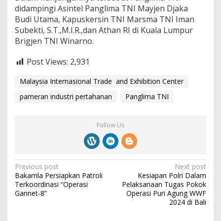
didampingi Asintel Panglima TNI Mayjen Djaka
Budi Utama, Kapuskersin TNI Marsma TNI Iman
Subekti, S.T.,M.I.R.,dan Athan RI di Kuala Lumpur
Brigjen TNI Winarno.
Post Views:
2,931
Malaysia Internasional Trade and Exhibition Center
pameran industri pertahanan
Panglima TNI
Follow Us
P
Previous post
Next post
Bakamla Persiapkan Patroli
Kesiapan Polri Dalam
o
Terkoordinasi “Operasi
Pelaksanaan Tugas Pokok
s
Gannet-8”
Operasi Puri Agung WWF
2024 di Bali
t