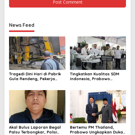
News Feed
Tragedi Dini Hari di Pabrik
Tingkatkan Kualitas SDM
Gula Rendeng, Pekerja
Indonesia, Prabowo
Tewas Tertimpa Alat
Bangun Sekolah Unggulan
Pengangkat Tebu
hingga Undang Universitas
Terbaik Dunia
Akal Bulus Laporan Begal
Bertemu PM Thailand,
Palsu Terbongkar, Polisi
Prabowo Ungkapkan Duka