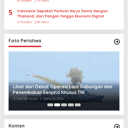
In Konten
279 Views
5
Indonesia Sepakat Perkuat Kerja Sama dengan
Thailand, dari Pangan hingga Ekonomi Digital
In Konten
269 Views
Foto Peristiwa
Lihat dari Dekat Operasi Laut Gabungan dan
L
Penembakan Senjata Khusus TNI
M
R
In Foto Peristiwa
|
April 26, 2026
In 
Konten