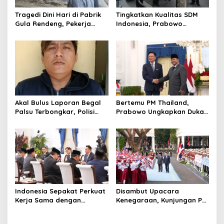
Tragedi Dini Hari di Pabrik
Tingkatkan Kualitas SDM
Gula Rendeng, Pekerja
Indonesia, Prabowo
Tewas Tertimpa Alat
Bangun Sekolah Unggulan
Pengangkat Tebu
hingga Undang Universitas
Terbaik Dunia
Akal Bulus Laporan Begal
Bertemu PM Thailand,
Palsu Terbongkar, Polisi
Prabowo Ungkapkan Duka
Ungkap Penggelapan Uang
Cita kepada Putri dan
Perusahaan untuk Crypto
Selamat Ulang Tahun ke
Raja Thailand
Indonesia Sepakat Perkuat
Disambut Upacara
Kerja Sama dengan
Kenegaraan, Kunjungan PM
Thailand, dari Pangan
Anutin Charnvirakul Perkuat
hingga Ekonomi Digital
Hubungan Indonesia-