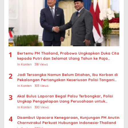
1
Bertemu PM Thailand, Prabowo Ungkapkan Duka Cita
kepada Putri dan Selamat Ulang Tahun ke Raja
Thailand
In Konten
318 Views
2
Jadi Tersangka Namun Belum Ditahan, Ibu Korban di
Pekalongan Pertanyakan Keseriusan Polisi Tangani
Kasus Rudapksa Sampai Anaknya Hamil
In Konten
303 Views
3
Akal Bulus Laporan Begal Palsu Terbongkar, Polisi
Ungkap Penggelapan Uang Perusahaan untuk
Crypto
In Konten
300 Views
4
Disambut Upacara Kenegaraan, Kunjungan PM Anutin
Charnvirakul Perkuat Hubungan Indonesia-Thailand