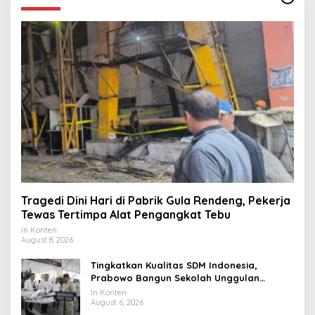
Tragedi Dini Hari di Pabrik Gula Rendeng, Pekerja
Tewas Tertimpa Alat Pengangkat Tebu
In Konten
August 8, 2026
Tingkatkan Kualitas SDM Indonesia,
Prabowo Bangun Sekolah Unggulan
hingga Undang Universitas Terbaik Dunia
In Konten
August 6, 2026