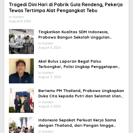
Tragedi Dini Hari di Pabrik Gula Rendeng, Pekerja
Tewas Tertimpa Alat Pengangkat Tebu
In Konten
August 8, 2026
Tingkatkan Kualitas SDM Indonesia,
Prabowo Bangun Sekolah Unggulan
hingga Undang Universitas Terbaik Dunia
In Konten
August 6, 2026
Akal Bulus Laporan Begal Palsu
Terbongkar, Polisi Ungkap Penggelapan
Uang Perusahaan untuk Crypto
In Konten
August 5, 2026
Bertemu PM Thailand, Prabowo Ungkapkan
Duka Cita kepada Putri dan Selamat Ulang
Tahun ke Raja Thailand
In Konten
August 4, 2026
Indonesia Sepakat Perkuat Kerja Sama
dengan Thailand, dari Pangan hingga
Ekonomi Digital
In Konten