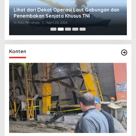
Lihat dari Dekat Operasi Laut Gabungan dan
L
Penembakan Senjata Khusus TNI
M
R
In Foto Peristiwa
|
April 26, 2026
In 
Konten