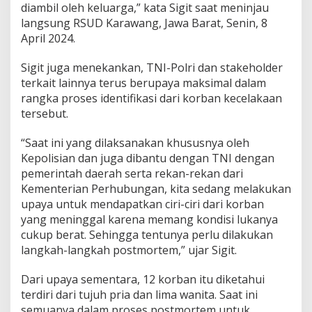
diambil oleh keluarga,” kata Sigit saat meninjau
k
a
langsung RSUD Karawang, Jawa Barat, Senin, 8
m
April 2024.
p
e
Sigit juga menekankan, TNI-Polri dan stakeholder
k
terkait lainnya terus berupaya maksimal dalam
rangka proses identifikasi dari korban kecelakaan
tersebut.
“Saat ini yang dilaksanakan khususnya oleh
Kepolisian dan juga dibantu dengan TNI dengan
pemerintah daerah serta rekan-rekan dari
Kementerian Perhubungan, kita sedang melakukan
upaya untuk mendapatkan ciri-ciri dari korban
yang meninggal karena memang kondisi lukanya
cukup berat. Sehingga tentunya perlu dilakukan
langkah-langkah postmortem,” ujar Sigit.
Dari upaya sementara, 12 korban itu diketahui
terdiri dari tujuh pria dan lima wanita. Saat ini
semuanya dalam proses postmortem untuk