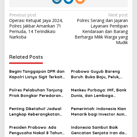
P
Previous post
Next post
Operasi Ketupat Jaya 2024,
Polres Serang dan Jajaran
o
Polres Jakbar Amankan 71
Layanani Penitipan
s
Pemuda, 14 Terindikasi
Kendaraan dan Barang
Narkoba
Berharga Milik Warga yang
t
Mudik
n
Related Posts
a
v
Begini Tanggapan DPR dan
Prabowo Guyub Bareng
i
Kapolri Listyo Sigit Terkait
Buruh: Buka Baju, Peluk,
g
Penggrebekan Judi Sky
hingga Salami Para Pekerja
Timezone di Jakbar
Polres Pelabuhan Tanjung
Menkeu Purbaya: IMF, Bank
a
Priok Bongkar Peredaran
Dunia, dan Lembaga
t
Narkoba di Wilayah
Investor Global Nilai Positif
Warakas Jakut
Kebijakan Fiskal Indonesia
i
Penting Diketahui! Jadwal
Pemerintah: Indonesia Kian
Lengkap Keberangkatan
Menarik bagi Investor Asing
o
Haji Indonesia 2026
di Tengah Gejolak Global,
n
Stabilitas Jadi Keunggulan
Presiden Prabowo: Ada
Indonesia Sambut Baik
Pengusaha Nakal 8 Tahun
Gencatan Senjata Iran dan