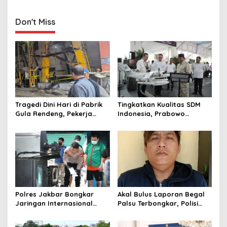
Menambang Tanpa Izin,
AS, Harap Berlanjut ke
Pidanakan!
Upaya Damai Permanen
Don't Miss
Tragedi Dini Hari di Pabrik
Tingkatkan Kualitas SDM
Gula Rendeng, Pekerja
Indonesia, Prabowo
Tewas Tertimpa Alat
Bangun Sekolah Unggulan
Pengangkat Tebu
hingga Undang Universitas
Terbaik Dunia
Polres Jakbar Bongkar
Akal Bulus Laporan Begal
Jaringan Internasional
Palsu Terbongkar, Polisi
Pemasok Bahan Baku
Ungkap Penggelapan Uang
Narkoba, 7 Tersangka
Perusahaan untuk Crypto