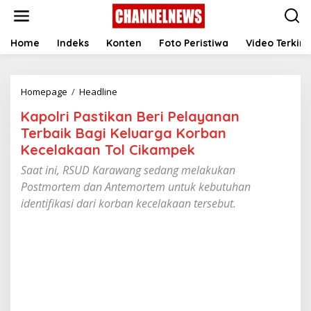
S
k
i
p
Home
Indeks
Konten
Foto Peristiwa
Video Terkini
t
o
c
Homepage
/
Headline
K
o
a
n
Kapolri Pastikan Beri Pelayanan
p
t
o
e
Terbaik Bagi Keluarga Korban
l
n
Kecelakaan Tol Cikampek
r
t
i
Saat ini, RSUD Karawang sedang melakukan
P
Postmortem dan Antemortem untuk kebutuhan
a
identifikasi dari korban kecelakaan tersebut.
s
t
i
k
a
n
B
e
r