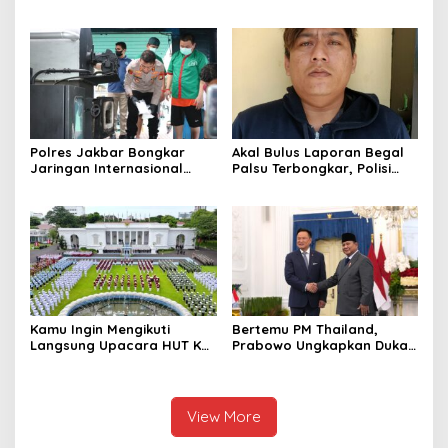
Tewas Tertimpa Alat
Bangun Sekolah Unggulan
Pengangkat Tebu
hingga Undang Universitas
Terbaik Dunia
Polres Jakbar Bongkar
Akal Bulus Laporan Begal
Jaringan Internasional
Palsu Terbongkar, Polisi
Pemasok Bahan Baku
Ungkap Penggelapan Uang
Narkoba, 7 Tersangka
Perusahaan untuk Crypto
Diringkus dan Barang Bukti
1,1 Ton Rp119 Miliar
Dimusnahkan
Kamu Ingin Mengikuti
Bertemu PM Thailand,
Langsung Upacara HUT Ke-
Prabowo Ungkapkan Duka
81 Kemerdekaan RI di
Cita kepada Putri dan
Istana? Ini Link
Selamat Ulang Tahun ke
Pendaftaran Resminya di
Raja Thailand
Sini
View More