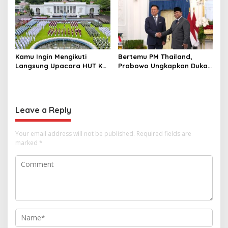
Diringkus dan Barang Bukti
1,1 Ton Rp119 Miliar
Dimusnahkan
Kamu Ingin Mengikuti
Bertemu PM Thailand,
Langsung Upacara HUT Ke-
Prabowo Ungkapkan Duka
81 Kemerdekaan RI di
Cita kepada Putri dan
Istana? Ini Link
Selamat Ulang Tahun ke
Pendaftaran Resminya di
Raja Thailand
Sini
Leave a Reply
Your email address will not be published.
Required fields are
marked
*