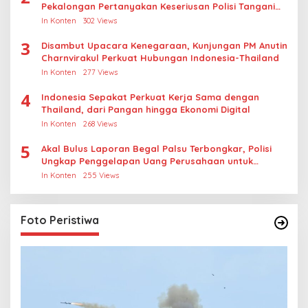
Pekalongan Pertanyakan Keseriusan Polisi Tangani
Kasus Rudapksa Sampai Anaknya Hamil
In Konten
302 Views
3
Disambut Upacara Kenegaraan, Kunjungan PM Anutin
Charnvirakul Perkuat Hubungan Indonesia-Thailand
In Konten
277 Views
4
Indonesia Sepakat Perkuat Kerja Sama dengan
Thailand, dari Pangan hingga Ekonomi Digital
In Konten
268 Views
5
Akal Bulus Laporan Begal Palsu Terbongkar, Polisi
Ungkap Penggelapan Uang Perusahaan untuk
Crypto
In Konten
255 Views
Foto Peristiwa