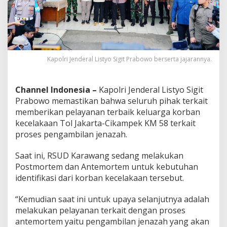
a
r
g
a
K
o
Kapolri Jenderal Listyo Sigit Prabowo berserta jajarannya.
r
b
a
n
Channel Indonesia –
Kapolri Jenderal Listyo Sigit
K
Prabowo memastikan bahwa seluruh pihak terkait
e
memberikan pelayanan terbaik keluarga korban
c
kecelakaan Tol Jakarta-Cikampek KM 58 terkait
e
l
proses pengambilan jenazah.
a
k
Saat ini, RSUD Karawang sedang melakukan
a
Postmortem dan Antemortem untuk kebutuhan
a
identifikasi dari korban kecelakaan tersebut.
n
T
o
“Kemudian saat ini untuk upaya selanjutnya adalah
l
melakukan pelayanan terkait dengan proses
C
antemortem yaitu pengambilan jenazah yang akan
i