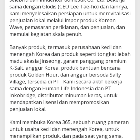
r
sama dengan Glodis (CEO Lee Tae-ho) dan lainnya,
e
kami menyelesaikan persiapan untuk merevitalisasi
a
penjualan lokal melalui impor produk Korean
C
h
Wave, pemasaran periklanan, dan penjualan, dan
a
memulai kegiatan skala penuh.
m
K
Banyak produk, termasuk perusahaan kecil dan
d
menengah Korea dan produk seperti tongkat lebah
a
n
madu akasia Jinseong, garam panggang premium
M
K-Salt, anggur Korea, produk bantuan bencana
i
produk Golden Hour, dan anggur bersoda Salty
n
Village, tersedia di PT. Kami secara aktif bekerja
u
sama dengan Human Life Indonesia dan PT.
m
a
Inkobridge, distributor minuman keras, untuk
n
mendapatkan lisensi dan mempromosikan
K
penjualan lokal.
o
r
Kami membuka Korea 365, sebuah ruang pameran
e
a
untuk usaha kecil dan menengah Korea, untuk
menampilkan produk, dan pada saat yang sama,