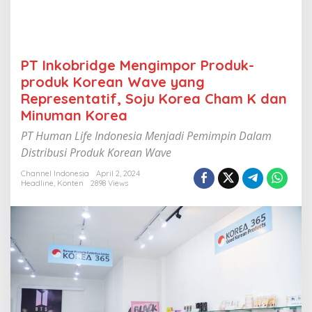
p
o
r
P
r
PT Inkobridge Mengimpor Produk-
o
produk Korean Wave yang
d
u
Representatif, Soju Korea Cham K dan
k
Minuman Korea
-
p
PT Human Life Indonesia Menjadi Pemimpin Dalam
r
Distribusi Produk Korean Wave
o
d
Channel Indonesia
April 2, 2024
u
Headline
,
Konten
2898 Views
k
K
o
r
e
a
n
W
a
v