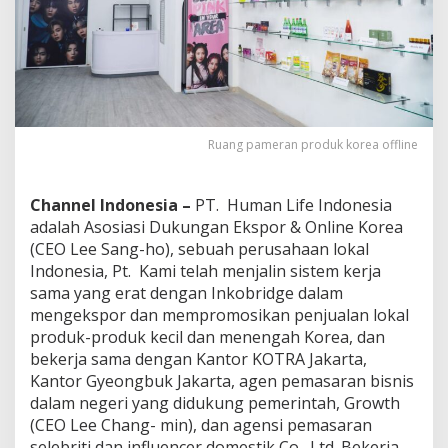
e
y
a
n
g
R
e
p
Ruang pameran produk korea offline
r
e
s
Channel Indonesia –
PT. Human Life Indonesia
e
adalah Asosiasi Dukungan Ekspor & Online Korea
n
t
(CEO Lee Sang-ho), sebuah perusahaan lokal
a
Indonesia, Pt. Kami telah menjalin sistem kerja
t
sama yang erat dengan Inkobridge dalam
i
mengekspor dan mempromosikan penjualan lokal
f
,
produk-produk kecil dan menengah Korea, dan
S
bekerja sama dengan Kantor KOTRA Jakarta,
o
Kantor Gyeongbuk Jakarta, agen pemasaran bisnis
j
dalam negeri yang didukung pemerintah, Growth
u
(CEO Lee Chang- min), dan agensi pemasaran
K
o
selebriti dan influencer domestik Co., Ltd. Bekerja