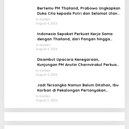
Bertemu PM Thailand, Prabowo Ungkapkan
Duka Cita kepada Putri dan Selamat Ulang
Tahun ke Raja Thailand
In Konten
August 4, 2026
Indonesia Sepakat Perkuat Kerja Sama
dengan Thailand, dari Pangan hingga
Ekonomi Digital
In Konten
August 4, 2026
Disambut Upacara Kenegaraan,
Kunjungan PM Anutin Charnvirakul Perkuat
Hubungan Indonesia-Thailand
In Konten
August 4, 2026
Jadi Tersangka Namun Belum Ditahan, Ibu
Korban di Pekalongan Pertanyakan
Keseriusan Polisi Tangani Kasus Rudapksa
In Konten
August 2, 2026
Sampai Anaknya Hamil