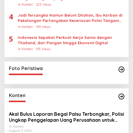
In Konten
225 Views
4
Jadi Tersangka Namun Belum Ditahan, Ibu Korban di
Pekalongan Pertanyakan Keseriusan Polisi Tangani
Kasus Rudapksa Sampai Anaknya Hamil
In Konten
194 Views
5
Indonesia Sepakat Perkuat Kerja Sama dengan
Thailand, dari Pangan hingga Ekonomi Digital
In Konten
135 Views
Foto Peristiwa
Konten
Akal Bulus Laporan Begal Palsu Terbongkar, Polisi
Ungkap Penggelapan Uang Perusahaan untuk
Crypto
In Konten
August 5, 2026