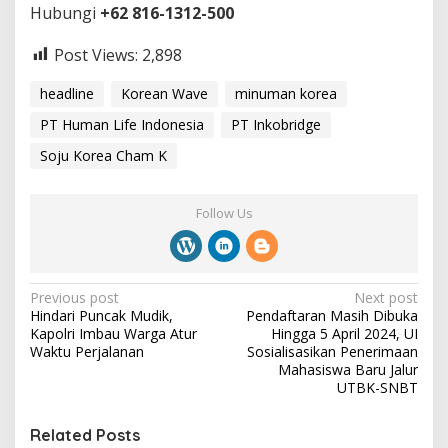
Hubungi
+62 816-1312-500
Post Views:
2,898
headline
Korean Wave
minuman korea
PT Human Life Indonesia
PT Inkobridge
Soju Korea Cham K
Follow Us
P
Previous post
Next post
Hindari Puncak Mudik,
Pendaftaran Masih Dibuka
o
Kapolri Imbau Warga Atur
Hingga 5 April 2024, UI
s
Waktu Perjalanan
Sosialisasikan Penerimaan
Mahasiswa Baru Jalur
t
UTBK-SNBT
n
Related Posts
a