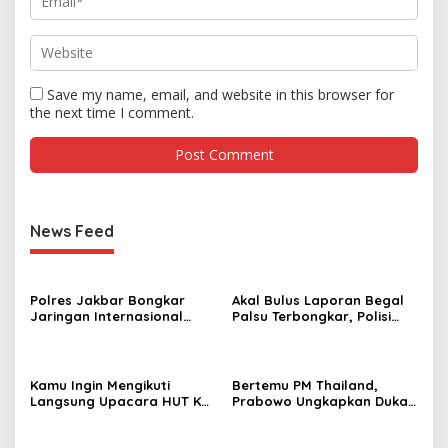
Save my name, email, and website in this browser for
the next time I comment.
News Feed
Polres Jakbar Bongkar
Akal Bulus Laporan Begal
Jaringan Internasional
Palsu Terbongkar, Polisi
Pemasok Bahan Baku
Ungkap Penggelapan Uang
Narkoba, 7 Tersangka
Perusahaan untuk Crypto
Diringkus dan Barang Bukti
1,1 Ton Rp119 Miliar
Kamu Ingin Mengikuti
Bertemu PM Thailand,
Dimusnahkan
Langsung Upacara HUT Ke-
Prabowo Ungkapkan Duka
81 Kemerdekaan RI di
Cita kepada Putri dan
Istana? Ini Link
Selamat Ulang Tahun ke