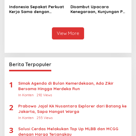
Pendaftaran Resminya di
Raja Thailand
Sini
Indonesia Sepakat Perkuat
Disambut Upacara
Kerja Sama dengan
Kenegaraan, Kunjungan PM
Thailand, dari Pangan
Anutin Charnvirakul Perkuat
hingga Ekonomi Digital
Hubungan Indonesia-
Thailand
View More
Berita Terpopuler
1
Simak Agenda di Bulan Kemerdekaan, Ada Zikir
Bersama Hingga Merdeka Run
In Konten
292 Views
2
Prabowo Jajal KA Nusantara Explorer dari Batang ke
Jakarta, Sapa Hangat Warga
In Konten
255 Views
3
Solusi Cerdas Melakukan Top Up MLBB dan MCGG
dengan Harga Terjangkau