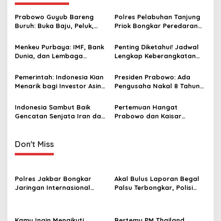
v
Prabowo Guyub Bareng
Polres Pelabuhan Tanjung
i
Buruh: Buka Baju, Peluk,
Priok Bongkar Peredaran
g
hingga Salami Para Pekerja
Narkoba di Wilayah
Warakas Jakut
Menkeu Purbaya: IMF, Bank
Penting Diketahui! Jadwal
a
Dunia, dan Lembaga
Lengkap Keberangkatan
t
Investor Global Nilai Positif
Haji Indonesia 2026
Kebijakan Fiskal Indonesia
i
Pemerintah: Indonesia Kian
Presiden Prabowo: Ada
Menarik bagi Investor Asing
Pengusaha Nakal 8 Tahun
o
di Tengah Gejolak Global,
Menambang Tanpa Izin,
n
Stabilitas Jadi Keunggulan
Pidanakan!
Indonesia Sambut Baik
Pertemuan Hangat
Gencatan Senjata Iran dan
Prabowo dan Kaisar
AS, Harap Berlanjut ke
Naruhito Perkuat
Upaya Damai Permanen
Kemitraan Indonesia–
Jepang
Don't Miss
Polres Jakbar Bongkar
Akal Bulus Laporan Begal
Jaringan Internasional
Palsu Terbongkar, Polisi
Pemasok Bahan Baku
Ungkap Penggelapan Uang
Narkoba, 7 Tersangka
Perusahaan untuk Crypto
Diringkus dan Barang Bukti
Kamu Ingin Mengikuti
Bertemu PM Thailand,