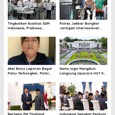
Tingkatkan Kualitas SDM
Polres Jakbar Bongkar
Indonesia, Prabowo
Jaringan Internasional
Bangun Sekolah Unggulan
Pemasok Bahan Baku
hingga Undang Universitas
Narkoba, 7 Tersangka
Terbaik Dunia
Diringkus dan Barang Bukti
1,1 Ton Rp119 Miliar
Dimusnahkan
Akal Bulus Laporan Begal
Kamu Ingin Mengikuti
Palsu Terbongkar, Polisi
Langsung Upacara HUT Ke-
Ungkap Penggelapan Uang
81 Kemerdekaan RI di
Perusahaan untuk Crypto
Istana? Ini Link
Pendaftaran Resminya di
Sini
Bertemu PM Thailand,
Indonesia Sepakat Perkuat