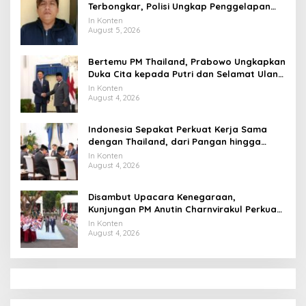
Terbongkar, Polisi Ungkap Penggelapan
Uang Perusahaan untuk Crypto
In Konten
August 5, 2026
Bertemu PM Thailand, Prabowo Ungkapkan
Duka Cita kepada Putri dan Selamat Ulang
Tahun ke Raja Thailand
In Konten
August 4, 2026
Indonesia Sepakat Perkuat Kerja Sama
dengan Thailand, dari Pangan hingga
Ekonomi Digital
In Konten
August 4, 2026
Disambut Upacara Kenegaraan,
Kunjungan PM Anutin Charnvirakul Perkuat
Hubungan Indonesia-Thailand
In Konten
August 4, 2026