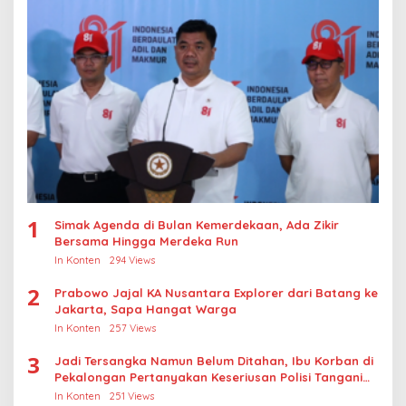
1
Simak Agenda di Bulan Kemerdekaan, Ada Zikir
Bersama Hingga Merdeka Run
In Konten
294 Views
2
Prabowo Jajal KA Nusantara Explorer dari Batang ke
Jakarta, Sapa Hangat Warga
In Konten
257 Views
3
Jadi Tersangka Namun Belum Ditahan, Ibu Korban di
Pekalongan Pertanyakan Keseriusan Polisi Tangani
Kasus Rudapksa Sampai Anaknya Hamil
In Konten
251 Views