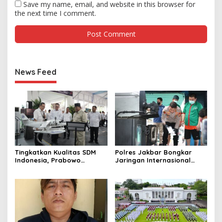
Save my name, email, and website in this browser for
the next time I comment.
News Feed
Tingkatkan Kualitas SDM
Polres Jakbar Bongkar
Indonesia, Prabowo
Jaringan Internasional
Bangun Sekolah Unggulan
Pemasok Bahan Baku
hingga Undang Universitas
Narkoba, 7 Tersangka
Terbaik Dunia
Diringkus dan Barang Bukti
1,1 Ton Rp119 Miliar
Dimusnahkan