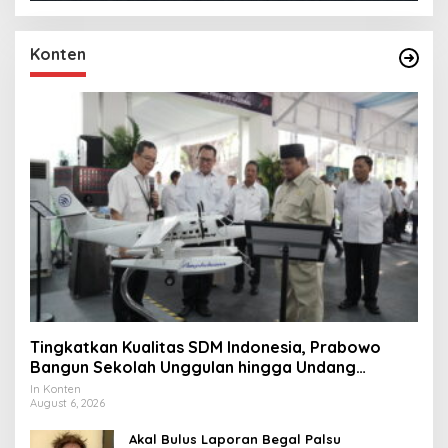
Konten
Tingkatkan Kualitas SDM Indonesia, Prabowo
Bangun Sekolah Unggulan hingga Undang
Universitas Terbaik Dunia
In Konten
August 6, 2026
Akal Bulus Laporan Begal Palsu