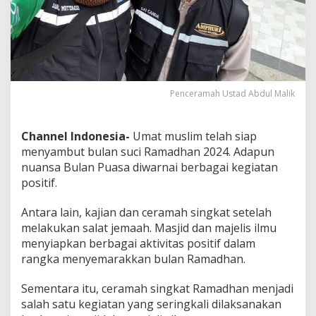
I
s
i
D
a
k
w
Penceramah Ustad Abdul Malik
a
h
R
a
Channel Indonesia-
Umat muslim telah siap
m
menyambut bulan suci Ramadhan 2024. Adapun
a
nuansa Bulan Puasa diwarnai berbagai kegiatan
d
positif.
h
a
n
Antara lain, kajian dan ceramah singkat setelah
d
melakukan salat jemaah. Masjid dan majelis ilmu
i
menyiapkan berbagai aktivitas positif dalam
K
rangka menyemarakkan bulan Ramadhan.
a
n
t
Sementara itu, ceramah singkat Ramadhan menjadi
o
salah satu kegiatan yang seringkali dilaksanakan
r