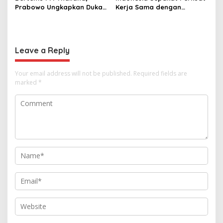
Prabowo Ungkapkan Duka
Kerja Sama dengan
Cita kepada Putri dan
Thailand, dari Pangan
Selamat Ulang Tahun ke
hingga Ekonomi Digital
Raja Thailand
Leave a Reply
Your email address will not be published.
Required fields are
marked
*