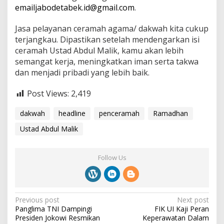
emailjabodetabek.id@gmail.com
.
Jasa pelayanan ceramah agama/ dakwah kita cukup
terjangkau. Dipastikan setelah mendengarkan isi
ceramah Ustad Abdul Malik, kamu akan lebih
semangat kerja, meningkatkan iman serta takwa
dan menjadi pribadi yang lebih baik.
Post Views:
2,419
dakwah
headline
penceramah
Ramadhan
Ustad Abdul Malik
Follow Us
P
Previous post
Next post
Panglima TNI Dampingi
FIK UI Kaji Peran
o
Presiden Jokowi Resmikan
Keperawatan Dalam