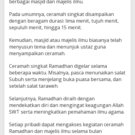
berbagai masjid dan majelis ilmu.
?
I
Pada umumnya, ceramah singkat disampaikan
n
i
dengan beragam durasi: lima menit, tujuh menit,
S
sepuluh menit, hingga 15 menit.
o
l
Kemudian, masjid atau majelis ilmu biasanya telah
u
menyusun tema dan menunjuk ustaz guna
s
i
menyampaikan ceramah.
n
y
Ceramah singkat Ramadhan digelar selama
a
beberapa waktu. Misalnya, pasca menunaikan salat
Subuh serta menjelang buka puasa bersama, dan
setelah salat taraweh.
Selanjutnya, Ramadhan diraih dengan
mendekatkan diri dan mengingat keagungan Allah
SWT serta meningkatkan pemahaman ilmu agama.
Setiap pribadi dapat mengakses kegiatan ceramah
Ramadhan dan majelis ilmu selama bulan