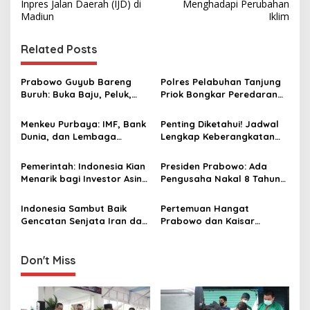
s
Inpres Jalan Daerah (IJD) di
Menghadapi Perubahan
Madiun
Iklim
t
n
Related Posts
a
v
Prabowo Guyub Bareng
Polres Pelabuhan Tanjung
Buruh: Buka Baju, Peluk,
Priok Bongkar Peredaran
i
hingga Salami Para Pekerja
Narkoba di Wilayah
g
Warakas Jakut
Menkeu Purbaya: IMF, Bank
Penting Diketahui! Jadwal
Dunia, dan Lembaga
Lengkap Keberangkatan
a
Investor Global Nilai Positif
Haji Indonesia 2026
t
Kebijakan Fiskal Indonesia
Pemerintah: Indonesia Kian
Presiden Prabowo: Ada
i
Menarik bagi Investor Asing
Pengusaha Nakal 8 Tahun
di Tengah Gejolak Global,
Menambang Tanpa Izin,
o
Stabilitas Jadi Keunggulan
Pidanakan!
Indonesia Sambut Baik
Pertemuan Hangat
n
Gencatan Senjata Iran dan
Prabowo dan Kaisar
AS, Harap Berlanjut ke
Naruhito Perkuat
Upaya Damai Permanen
Kemitraan Indonesia–
Jepang
Don't Miss