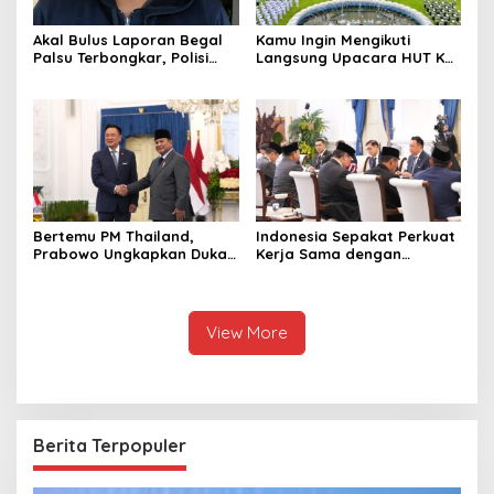
Akal Bulus Laporan Begal
Kamu Ingin Mengikuti
Palsu Terbongkar, Polisi
Langsung Upacara HUT Ke-
Ungkap Penggelapan Uang
81 Kemerdekaan RI di
Perusahaan untuk Crypto
Istana? Ini Link
Pendaftaran Resminya di
Sini
Bertemu PM Thailand,
Indonesia Sepakat Perkuat
Prabowo Ungkapkan Duka
Kerja Sama dengan
Cita kepada Putri dan
Thailand, dari Pangan
Selamat Ulang Tahun ke
hingga Ekonomi Digital
Raja Thailand
View More
Berita Terpopuler