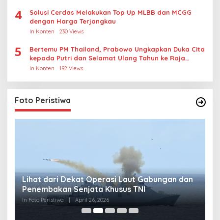
4
Solusi Cerdas Melakukan Top Up MLBB dan MCGG
dengan Harga Terjangkau
In Konten
230 Views
5
Bertemu PM Thailand, Prabowo Ungkapkan Duka Cita
kepada Putri dan Selamat Ulang Tahun ke Raja
Thailand
In Konten
192 Views
Foto Peristiwa
Lihat dari Dekat Operasi Laut Gabungan dan
L
Penembakan Senjata Khusus TNI
M
R
In Foto Peristiwa
|
April 26, 2026
In 