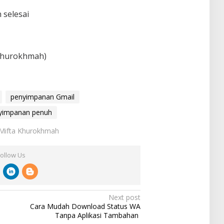
selesai
 Khurokhmah)
penyimpanan Gmail
yimpanan penuh
: Mifta Khurokhmah
Follow Us
Next post
Cara Mudah Download Status WA
Tanpa Aplikasi Tambahan ‎