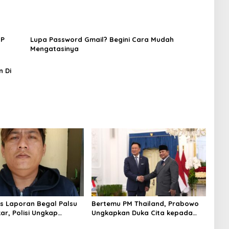
HP
Lupa Password Gmail? Begini Cara Mudah
Mengatasinya
 Di
us Laporan Begal Palsu
Bertemu PM Thailand, Prabowo
ar, Polisi Ungkap
Ungkapkan Duka Cita kepada
apan Uang Perusahaan
Putri dan Selamat Ulang Tahun