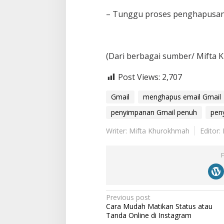
– Tunggu proses penghapusan 
(Dari berbagai sumber/ Mifta
Post Views:
2,707
Gmail
menghapus email Gmail
penyimpanan Gmail penuh
pen
Writer: Mifta Khurokhmah
Editor
P
Previous post
Cara Mudah Matikan Status atau
o
Tanda Online di ‎Instagram ‎