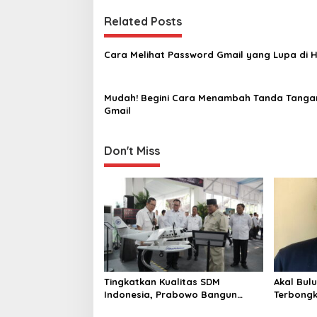
s
t
Related Posts
n
Cara Melihat Password Gmail yang Lupa di 
a
v
Mudah! Begini Cara Menambah Tanda Tangan
i
Gmail
g
a
Don't Miss
t
i
o
n
Tingkatkan Kualitas SDM
Akal Bul
Indonesia, Prabowo Bangun
Terbongk
Sekolah Unggulan hingga
Penggel