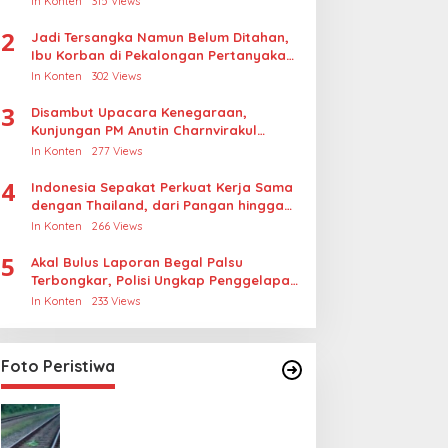
In Konten
315 Views
2
Jadi Tersangka Namun Belum Ditahan,
Ibu Korban di Pekalongan Pertanyakan
Keseriusan Polisi Tangani Kasus
In Konten
302 Views
Rudapksa Sampai Anaknya Hamil
3
Disambut Upacara Kenegaraan,
Kunjungan PM Anutin Charnvirakul
Perkuat Hubungan Indonesia-Thailand
In Konten
277 Views
4
Indonesia Sepakat Perkuat Kerja Sama
dengan Thailand, dari Pangan hingga
Ekonomi Digital
In Konten
266 Views
5
Akal Bulus Laporan Begal Palsu
Terbongkar, Polisi Ungkap Penggelapan
Uang Perusahaan untuk Crypto
In Konten
233 Views
Foto Peristiwa