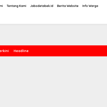
mi
Tentang Kami
Jabodetabek.Id
Berita Website
Info Warga
erkini
Headline