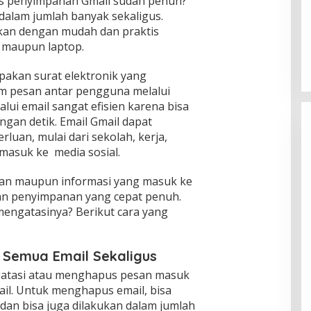
s penyimpanan Gmail sudah penuh?
dalam jumlah banyak sekaligus.
Pria Diduga Bunuh Diri di Jalur Rel
kan dengan mudah dan praktis
KA Blambangan-Pasar Senen,
 maupun laptop.
Kepala Putus Hingga Kaki Korban
In Foto Peristiwa
|
April 27, 2026
Hancur
upakan surat elektronik yang
im pesan antar pengguna melalui
lui email sangat efisien karena bisa
gan detik. Email Gmail dapat
luan, mulai dari sekolah, kerja,
masuk ke media sosial.
an maupun informasi yang masuk ke
an penyimpanan yang cepat penuh.
engatasinya? Berikut cara yang
Semua Email Sekaligus
gatasi atau menghapus pesan masuk
il. Untuk menghapus email, bisa
 dan bisa juga dilakukan dalam jumlah