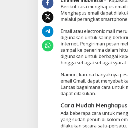
Channel Indonesia –
Kapasita
a
Berikut cara menghapus email 
i
Menghapus email dapat dilaku
l
melalui perangkat smartphone
Email atau electronic mail mer
digunakan untuk saling berkir
internet. Pengiriman pesan mela
sampai ke penerima dalam hitun
digunakan untuk berbagai keper
hingga sebagai sebagai syarat 
Namun, karena banyaknya pes
email Gmail, dapat menyebabk
Lantas bagaimana cara untuk m
dapat dilakukan.
Cara Mudah Menghapus 
Ada beberapa cara untuk men
yang sudah penuh di kolom ema
dilakukan secara satu-persatu,