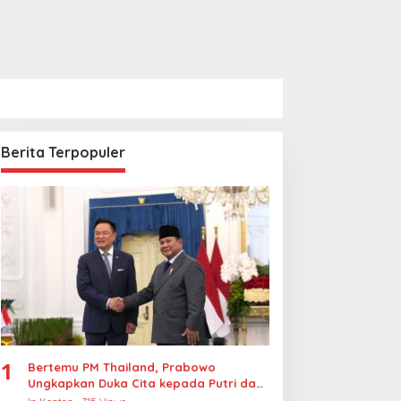
Berita Terpopuler
1
Bertemu PM Thailand, Prabowo
Ungkapkan Duka Cita kepada Putri dan
Selamat Ulang Tahun ke Raja Thailand