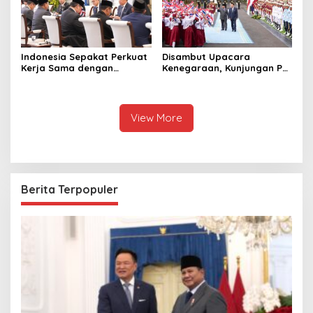
Indonesia Sepakat Perkuat
Disambut Upacara
Kerja Sama dengan
Kenegaraan, Kunjungan PM
Thailand, dari Pangan
Anutin Charnvirakul Perkuat
hingga Ekonomi Digital
Hubungan Indonesia-
Thailand
View More
Berita Terpopuler