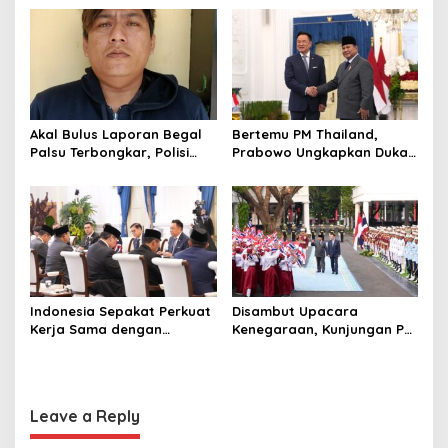
i
Pengangkat Tebu
hingga Undang Universitas
o
Terbaik Dunia
n
Akal Bulus Laporan Begal
Bertemu PM Thailand,
Palsu Terbongkar, Polisi
Prabowo Ungkapkan Duka
Ungkap Penggelapan Uang
Cita kepada Putri dan
Perusahaan untuk Crypto
Selamat Ulang Tahun ke
Raja Thailand
Indonesia Sepakat Perkuat
Disambut Upacara
Kerja Sama dengan
Kenegaraan, Kunjungan PM
Thailand, dari Pangan
Anutin Charnvirakul Perkuat
hingga Ekonomi Digital
Hubungan Indonesia-
Thailand
Leave a Reply