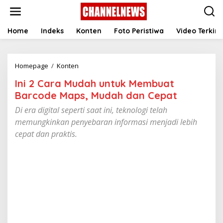
S
k
i
p
Home
Indeks
Konten
Foto Peristiwa
Video Terkini
t
o
c
Homepage
/
Konten
I
o
n
n
Ini 2 Cara Mudah untuk Membuat
i
t
2
e
Barcode Maps, Mudah dan Cepat ‎
C
n
Di era digital seperti saat ini, teknologi telah
a
t
r
memungkinkan penyebaran informasi menjadi lebih
a
cepat dan praktis.
M
u
d
a
h
u
n
t
u
k