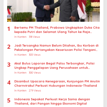
1
Bertemu PM Thailand, Prabowo Ungkapkan Duka Cita
kepada Putri dan Selamat Ulang Tahun ke Raja
Thailand
In Konten
318 Views
2
Jadi Tersangka Namun Belum Ditahan, Ibu Korban di
Pekalongan Pertanyakan Keseriusan Polisi Tangani
Kasus Rudapksa Sampai Anaknya Hamil
In Konten
303 Views
3
Akal Bulus Laporan Begal Palsu Terbongkar, Polisi
Ungkap Penggelapan Uang Perusahaan untuk
Crypto
In Konten
300 Views
4
Disambut Upacara Kenegaraan, Kunjungan PM Anutin
Charnvirakul Perkuat Hubungan Indonesia-Thailand
In Konten
279 Views
5
Indonesia Sepakat Perkuat Kerja Sama dengan
Thailand, dari Pangan hingga Ekonomi Digital