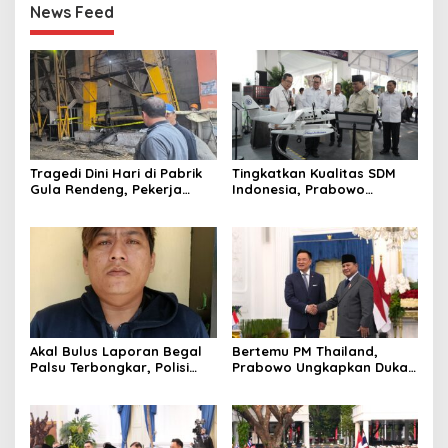
News Feed
Tragedi Dini Hari di Pabrik
Tingkatkan Kualitas SDM
Gula Rendeng, Pekerja
Indonesia, Prabowo
Tewas Tertimpa Alat
Bangun Sekolah Unggulan
Pengangkat Tebu
hingga Undang Universitas
Terbaik Dunia
Akal Bulus Laporan Begal
Bertemu PM Thailand,
Palsu Terbongkar, Polisi
Prabowo Ungkapkan Duka
Ungkap Penggelapan Uang
Cita kepada Putri dan
Perusahaan untuk Crypto
Selamat Ulang Tahun ke
Raja Thailand