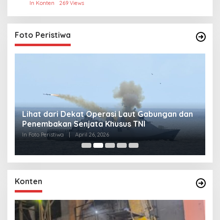
In Konten
269 Views
Foto Peristiwa
Lihat dari Dekat Operasi Laut Gabungan dan
L
Penembakan Senjata Khusus TNI
M
R
In Foto Peristiwa
|
April 26, 2026
In 
Konten