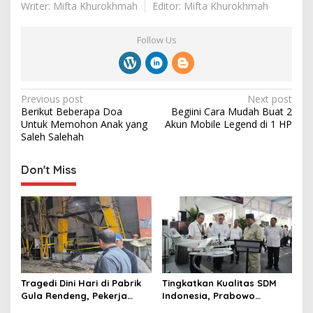
Writer: Mifta Khurokhmah
Editor: Mifta Khurokhmah
Follow Us
P
Previous post
Next post
Berikut Beberapa Doa
Begiini Cara Mudah Buat 2
o
Untuk Memohon Anak yang
Akun Mobile Legend di 1 HP
s
Saleh Salehah
t
Don't Miss
n
a
v
i
g
a
Tragedi Dini Hari di Pabrik
Tingkatkan Kualitas SDM
t
Gula Rendeng, Pekerja
Indonesia, Prabowo
Tewas Tertimpa Alat
Bangun Sekolah Unggulan