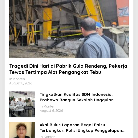
Tragedi Dini Hari di Pabrik Gula Rendeng, Pekerja
Tewas Tertimpa Alat Pengangkat Tebu
In Konten
August 8, 2026
Tingkatkan Kualitas SDM Indonesia,
Prabowo Bangun Sekolah Unggulan
hingga Undang Universitas Terbaik Dunia
In Konten
August 6, 2026
Akal Bulus Laporan Begal Palsu
Terbongkar, Polisi Ungkap Penggelapan
Uang Perusahaan untuk Crypto
In Konten