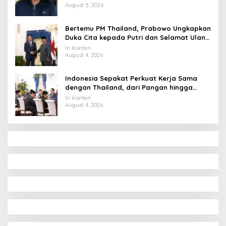
August 5, 2026
Bertemu PM Thailand, Prabowo Ungkapkan
Duka Cita kepada Putri dan Selamat Ulang
Tahun ke Raja Thailand
In Konten
August 4, 2026
Indonesia Sepakat Perkuat Kerja Sama
dengan Thailand, dari Pangan hingga
Ekonomi Digital
In Konten
August 4, 2026