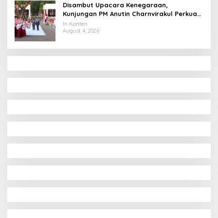
Disambut Upacara Kenegaraan,
Kunjungan PM Anutin Charnvirakul Perkuat
Hubungan Indonesia-Thailand
In Konten
August 4, 2026