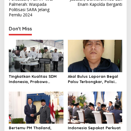
s
Palmerah: Waspada
Enam Kapolda Berganti
Politisasi SARA Jelang
t
Pemilu 2024
n
Don't Miss
a
v
i
g
a
t
Tingkatkan Kualitas SDM
Akal Bulus Laporan Begal
i
Indonesia, Prabowo
Palsu Terbongkar, Polisi
o
Bangun Sekolah Unggulan
Ungkap Penggelapan Uang
hingga Undang Universitas
Perusahaan untuk Crypto
n
Terbaik Dunia
Bertemu PM Thailand,
Indonesia Sepakat Perkuat