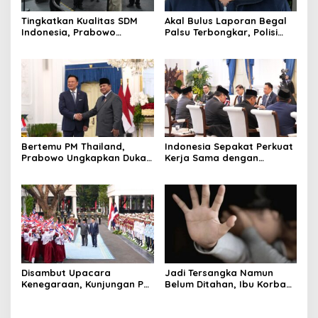
Tingkatkan Kualitas SDM
Akal Bulus Laporan Begal
Indonesia, Prabowo
Palsu Terbongkar, Polisi
Bangun Sekolah Unggulan
Ungkap Penggelapan Uang
hingga Undang Universitas
Perusahaan untuk Crypto
Terbaik Dunia
Bertemu PM Thailand,
Indonesia Sepakat Perkuat
Prabowo Ungkapkan Duka
Kerja Sama dengan
Cita kepada Putri dan
Thailand, dari Pangan
Selamat Ulang Tahun ke
hingga Ekonomi Digital
Raja Thailand
Disambut Upacara
Jadi Tersangka Namun
Kenegaraan, Kunjungan PM
Belum Ditahan, Ibu Korban
Anutin Charnvirakul Perkuat
di Pekalongan Pertanyakan
Hubungan Indonesia-
Keseriusan Polisi Tangani