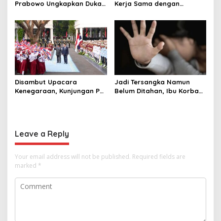
Prabowo Ungkapkan Duka
Kerja Sama dengan
Cita kepada Putri dan
Thailand, dari Pangan
Selamat Ulang Tahun ke
hingga Ekonomi Digital
Raja Thailand
Disambut Upacara
Jadi Tersangka Namun
Kenegaraan, Kunjungan PM
Belum Ditahan, Ibu Korban
Anutin Charnvirakul Perkuat
di Pekalongan Pertanyakan
Hubungan Indonesia-
Keseriusan Polisi Tangani
Thailand
Kasus Rudapksa Sampai
Anaknya Hamil
Leave a Reply
Your email address will not be published.
Required fields are
marked
*