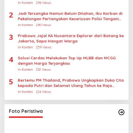
In Konten
296 Views
2
Jadi Tersangka Namun Belum Ditahan, Ibu Korban di
Pekalongan Pertanyakan Keseriusan Polisi Tangani
Kasus Rudapksa Sampai Anaknya Hamil
In Konten
290 Views
3
Prabowo Jajal KA Nusantara Explorer dari Batang ke
Jakarta, Sapa Hangat Warga
In Konten
259 Views
4
Solusi Cerdas Melakukan Top Up MLBB dan MCGG
dengan Harga Terjangkau
In Konten
232 Views
5
Bertemu PM Thailand, Prabowo Ungkapkan Duka Cita
kepada Putri dan Selamat Ulang Tahun ke Raja
Thailand
In Konten
226 Views
Foto Peristiwa