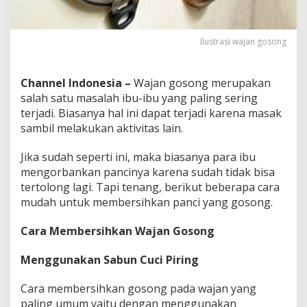
K
e
m
Ilustrasi wajan gosong
b
a
l
i
Channel Indonesia
–
Wajan gosong merupakan
salah satu masalah ibu-ibu yang paling sering
terjadi. Biasanya hal ini dapat terjadi karena masak
sambil melakukan aktivitas lain.
Jika sudah seperti ini, maka biasanya para ibu
mengorbankan pancinya karena sudah tidak bisa
tertolong lagi. Tapi tenang, berikut beberapa cara
mudah untuk membersihkan panci yang gosong.
Cara Membersihkan Wajan Gosong
Menggunakan Sabun Cuci Piring
Cara membersihkan gosong pada wajan yang
paling umum yaitu dengan ‎menggunakan