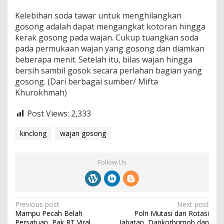
Kelebihan soda tawar untuk menghilangkan
gosong adalah dapat mengangkat kotoran hingga
kerak gosong ‎pada wajan. Cukup tuangkan soda
pada permukaan wajan yang gosong ‎dan diamkan
beberapa menit. Setelah itu, bilas wajan hingga
bersih sambil ‎gosok secara perlahan bagian yang
gosong.‎ (Dari berbagai sumber/ Mifta
Khurokhmah)
Post Views:
2,333
kinclong
wajan gosong
Follow Us
P
Previous post
Next post
Mampu Pecah Belah
Polri Mutasi dan Rotasi
o
Persatuan, Pak RT Viral
Jabatan, Dankorbrimob dan