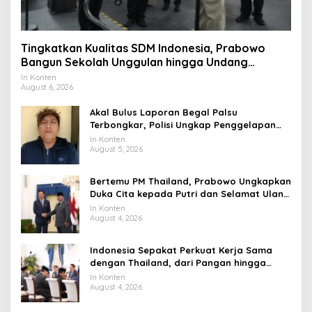
Tingkatkan Kualitas SDM Indonesia, Prabowo
Bangun Sekolah Unggulan hingga Undang
Universitas Terbaik Dunia
In Konten
August 6, 2026
Akal Bulus Laporan Begal Palsu
Terbongkar, Polisi Ungkap Penggelapan
Uang Perusahaan untuk Crypto
In Konten
August 5, 2026
Bertemu PM Thailand, Prabowo Ungkapkan
Duka Cita kepada Putri dan Selamat Ulang
Tahun ke Raja Thailand
In Konten
August 4, 2026
Indonesia Sepakat Perkuat Kerja Sama
dengan Thailand, dari Pangan hingga
Ekonomi Digital
In Konten
August 4, 2026