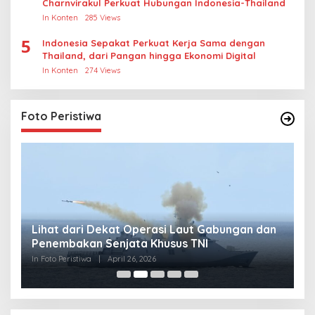
Charnvirakul Perkuat Hubungan Indonesia-Thailand
In Konten
285 Views
5
Indonesia Sepakat Perkuat Kerja Sama dengan
Thailand, dari Pangan hingga Ekonomi Digital
In Konten
274 Views
Foto Peristiwa
Lihat dari Dekat Operasi Laut Gabungan dan
L
Penembakan Senjata Khusus TNI
M
R
In Foto Peristiwa
|
April 26, 2026
In 