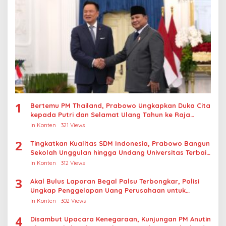
1
Bertemu PM Thailand, Prabowo Ungkapkan Duka Cita
kepada Putri dan Selamat Ulang Tahun ke Raja
Thailand
In Konten
321 Views
2
Tingkatkan Kualitas SDM Indonesia, Prabowo Bangun
Sekolah Unggulan hingga Undang Universitas Terbaik
Dunia
In Konten
312 Views
3
Akal Bulus Laporan Begal Palsu Terbongkar, Polisi
Ungkap Penggelapan Uang Perusahaan untuk
Crypto
In Konten
302 Views
4
Disambut Upacara Kenegaraan, Kunjungan PM Anutin