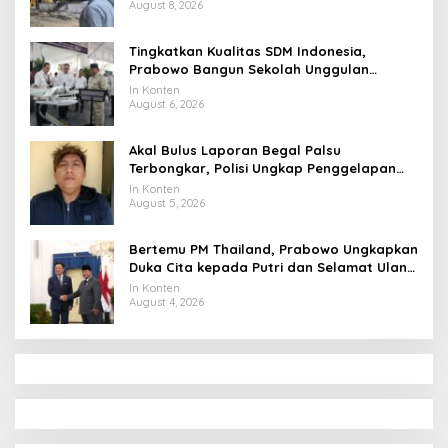
August 8, 2026
Tingkatkan Kualitas SDM Indonesia,
Prabowo Bangun Sekolah Unggulan
hingga Undang Universitas Terbaik Dunia
In Konten
August 6, 2026
Akal Bulus Laporan Begal Palsu
Terbongkar, Polisi Ungkap Penggelapan
Uang Perusahaan untuk Crypto
In Konten
August 5, 2026
Bertemu PM Thailand, Prabowo Ungkapkan
Duka Cita kepada Putri dan Selamat Ulang
Tahun ke Raja Thailand
In Konten
August 4, 2026