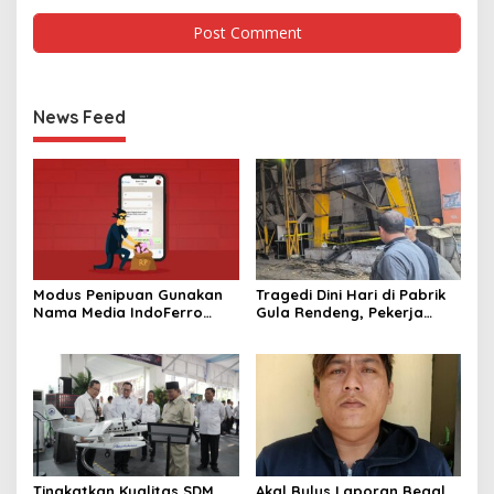
News Feed
Modus Penipuan Gunakan
Tragedi Dini Hari di Pabrik
Nama Media IndoFerro
Gula Rendeng, Pekerja
untuk Tujuan Kejahatan,
Tewas Tertimpa Alat
Waspadalah!
Pengangkat Tebu
Tingkatkan Kualitas SDM
Akal Bulus Laporan Begal