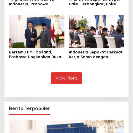
Indonesia, Prabowo
Palsu Terbongkar, Polisi
Bangun Sekolah Unggulan
Ungkap Penggelapan Uang
hingga Undang Universitas
Perusahaan untuk Crypto
Terbaik Dunia
Bertemu PM Thailand,
Indonesia Sepakat Perkuat
Prabowo Ungkapkan Duka
Kerja Sama dengan
Cita kepada Putri dan
Thailand, dari Pangan
Selamat Ulang Tahun ke
hingga Ekonomi Digital
Raja Thailand
View More
Berita Terpopuler