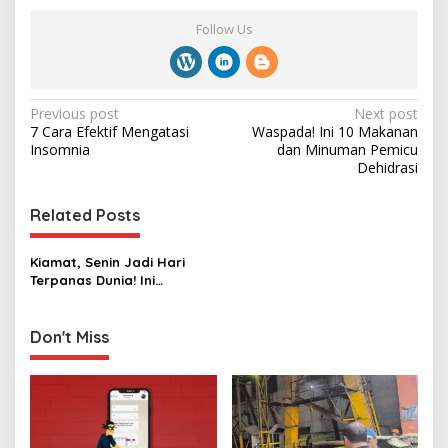
Follow Us
P
Previous post
Next post
7 Cara Efektif Mengatasi
Waspada! Ini 10 Makanan
o
Insomnia
dan Minuman Pemicu
s
Dehidrasi
t
Related Posts
n
a
Kiamat, Senin Jadi Hari
v
Terpanas Dunia! Ini
Faktanya
i
g
Don't Miss
a
t
i