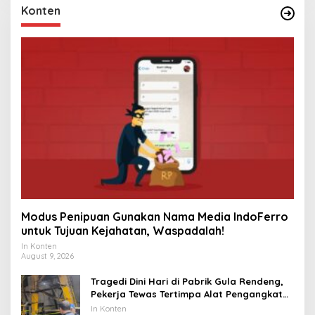
Konten
Modus Penipuan Gunakan Nama Media IndoFerro
untuk Tujuan Kejahatan, Waspadalah!
In Konten
August 9, 2026
Tragedi Dini Hari di Pabrik Gula Rendeng,
Pekerja Tewas Tertimpa Alat Pengangkat
Tebu
In Konten