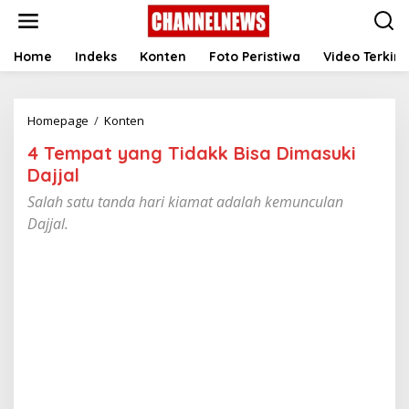
S
k
i
p
Home
Indeks
Konten
Foto Peristiwa
Video Terkini
t
o
c
Homepage
/
Konten
4
o
T
n
4 Tempat yang Tidakk Bisa Dimasuki
e
t
m
e
Dajjal
p
n
Salah satu tanda hari kiamat adalah kemunculan
a
t
t
Dajjal.
y
a
n
g
T
i
d
a
k
k
B