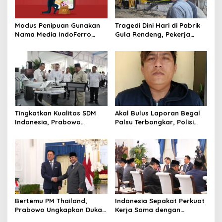
o
n
Modus Penipuan Gunakan
Tragedi Dini Hari di Pabrik
Nama Media IndoFerro
Gula Rendeng, Pekerja
untuk Tujuan Kejahatan,
Tewas Tertimpa Alat
Waspadalah!
Pengangkat Tebu
Tingkatkan Kualitas SDM
Akal Bulus Laporan Begal
Indonesia, Prabowo
Palsu Terbongkar, Polisi
Bangun Sekolah Unggulan
Ungkap Penggelapan Uang
hingga Undang Universitas
Perusahaan untuk Crypto
Terbaik Dunia
Bertemu PM Thailand,
Indonesia Sepakat Perkuat
Prabowo Ungkapkan Duka
Kerja Sama dengan
Cita kepada Putri dan
Thailand, dari Pangan