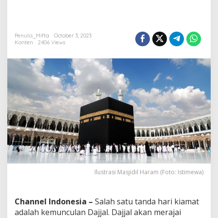
i
s
a
D
Penulis_Mifta
October 3, 2023
i
Konten
2406 Views
m
a
s
u
k
i
D
a
j
j
a
l
Ilustrasi Masjidil Haram (Foto: Istimewa)
Channel Indonesia –
Salah satu tanda hari kiamat
adalah kemunculan Dajjal. Dajjal akan merajai