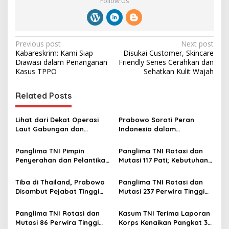
Follow Us
P
Previous post
Next post
Kabareskrim: Kami Siap
Disukai Customer, Skincare
o
Diawasi dalam Penanganan
Friendly Series Cerahkan dan
s
Kasus TPPO
Sehatkan Kulit Wajah
t
Related Posts
n
a
Lihat dari Dekat Operasi
Prabowo Soroti Peran
v
Laut Gabungan dan
Indonesia dalam
Penembakan Senjata
Perkembangan Pencak
i
Khusus TNI
Silat Thailand dan Vietnam
Panglima TNI Pimpin
Panglima TNI Rotasi dan
g
Penyerahan dan Pelantikan
Mutasi 117 Pati; Kebutuhan
Jabatan di Lingkungan TNI
Organisasi dan Regenerasi
a
Kepemimpinan
Tiba di Thailand, Prabowo
Panglima TNI Rotasi dan
t
Disambut Pejabat Tinggi
Mutasi 237 Perwira Tinggi
i
dan Jajar Kehormatan
TNI
Panglima TNI Rotasi dan
Kasum TNI Terima Laporan
o
Mutasi 86 Perwira Tinggi
Korps Kenaikan Pangkat 32