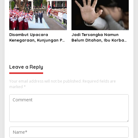
Raja Thailand
Disambut Upacara
Jadi Tersangka Namun
Kenegaraan, Kunjungan PM
Belum Ditahan, Ibu Korban
Anutin Charnvirakul Perkuat
di Pekalongan Pertanyakan
Hubungan Indonesia-
Keseriusan Polisi Tangani
Thailand
Kasus Rudapksa Sampai
Anaknya Hamil
Leave a Reply
Your email address will not be published.
Required fields are
marked
*