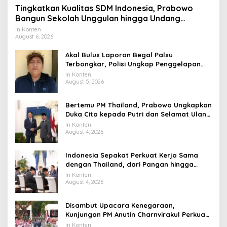
Tingkatkan Kualitas SDM Indonesia, Prabowo
Bangun Sekolah Unggulan hingga Undang
Universitas Terbaik Dunia
In Konten
August 6, 2026
Akal Bulus Laporan Begal Palsu
Terbongkar, Polisi Ungkap Penggelapan
Uang Perusahaan untuk Crypto
In Konten
August 5, 2026
Bertemu PM Thailand, Prabowo Ungkapkan
Duka Cita kepada Putri dan Selamat Ulang
Tahun ke Raja Thailand
In Konten
August 4, 2026
Indonesia Sepakat Perkuat Kerja Sama
dengan Thailand, dari Pangan hingga
Ekonomi Digital
In Konten
August 4, 2026
Disambut Upacara Kenegaraan,
Kunjungan PM Anutin Charnvirakul Perkuat
Hubungan Indonesia-Thailand
In Konten