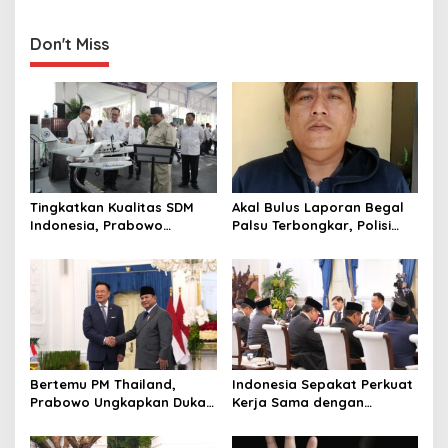
n
TNI, Berikut Daftar
Perwira Tinggi TNI
Lengkap Nama-namanya
Don't Miss
Tingkatkan Kualitas SDM
Akal Bulus Laporan Begal
Indonesia, Prabowo
Palsu Terbongkar, Polisi
Bangun Sekolah Unggulan
Ungkap Penggelapan Uang
hingga Undang Universitas
Perusahaan untuk Crypto
Terbaik Dunia
Bertemu PM Thailand,
Indonesia Sepakat Perkuat
Prabowo Ungkapkan Duka
Kerja Sama dengan
Cita kepada Putri dan
Thailand, dari Pangan
Selamat Ulang Tahun ke
hingga Ekonomi Digital