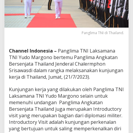
e
m
a
S
t
a
Panglima TNI di Thailand.
b
i
l
Channel Indonesia –
Panglima TNI Laksamana
i
t
TNI Yudo Margono bertemu Panglima Angkatan
a
Bersenjata Thailand Jenderal Chalermphon
s
Srisawasdi dalam rangka melaksanakan kunjungan
d
kerja di Thailand, Jumat, (21/7/2023).
a
n
K
Kunjungan kerja yang dilakukan oleh Panglima TNI
e
Laksamana TNI Yudo Margono selain untuk
s
memenuhi undangan Panglima Angkatan
e
Bersenjata Thailand juga merupakan Introductory
j
visit yang merupakan bagian dari diplomasi militer.
a
h
Introductory Visit adalah kunjungan perkenalan
t
yang bertujuan untuk saling memperkenalkan diri
e