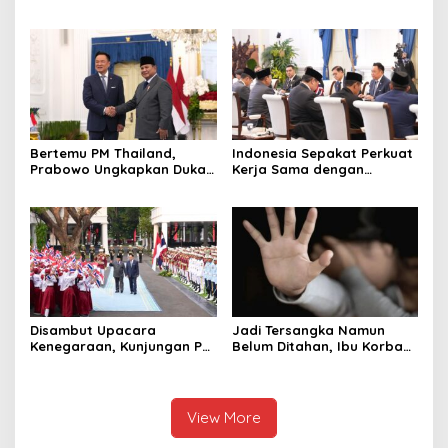
Bangun Sekolah Unggulan
Ungkap Penggelapan Uang
hingga Undang Universitas
Perusahaan untuk Crypto
Terbaik Dunia
Bertemu PM Thailand,
Indonesia Sepakat Perkuat
Prabowo Ungkapkan Duka
Kerja Sama dengan
Cita kepada Putri dan
Thailand, dari Pangan
Selamat Ulang Tahun ke
hingga Ekonomi Digital
Raja Thailand
Disambut Upacara
Jadi Tersangka Namun
Kenegaraan, Kunjungan PM
Belum Ditahan, Ibu Korban
Anutin Charnvirakul Perkuat
di Pekalongan Pertanyakan
Hubungan Indonesia-
Keseriusan Polisi Tangani
Thailand
Kasus Rudapksa Sampai
Anaknya Hamil
View More