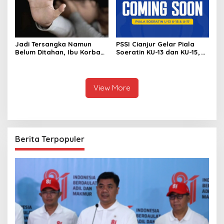
Jadi Tersangka Namun
PSSI Cianjur Gelar Piala
Belum Ditahan, Ibu Korban
Soeratin KU-13 dan KU-15,
di Pekalongan Pertanyakan
KONI Apresiasi Pembinaan
Keseriusan Polisi Tangani
Atlet Muda
Kasus Rudapksa Sampai
Anaknya Hamil
View More
Berita Terpopuler