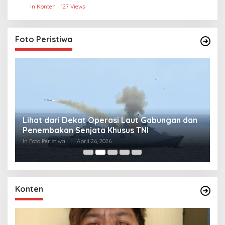
In Konten
127 Views
Foto Peristiwa
Lihat dari Dekat Operasi Laut Gabungan dan
L
Penembakan Senjata Khusus TNI
M
R
In Foto Peristiwa
|
April 26, 2026
In 
Konten