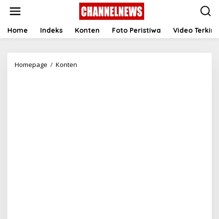
S
k
i
p
Home
Indeks
Konten
Foto Peristiwa
Video Terkini
t
o
c
Homepage
/
Konten
H
o
a
n
s
t
i
e
l
n
S
t
u
r
v
e
i
I
n
d
i
k
a
t