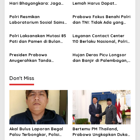
Hari Bhayangkara: Jaga
Lemah Harus Dapat
i
Kepercayaan, Jangan
Perlindungan Hukum, Tidak
g
Menyusahkan Rakyat
Boleh Disalahgunakan
Polri Resmikan
Prabowo Fokus Benahi Polri
Laboratorium Sosial Sains
dan TNI: Tidak Ada yang
a
di Akpol, Dorong
Kebal, Lihat Sudah Berapa
t
Transformasi SDM dari
Jenderal Kita Serahkan ke
Polri Laksanakan Mutasi 85
Layanan Contact Center
Reaktif ke Proaktif
Kejaksaan
i
Pati dan Pamen di Bulan
110 Berlaku Nasional, Polri
Januari 2026
Pastikan Bisa Diakses
o
Gratis di Seluruh Indonesia!
Presiden Prabowo
Hujan Deras Picu Longsor
n
Anugerahkan Tanda
dan Banjir di Palembayan,
Kehormatan kepada Polri
Polri Sigap Evakuasi Warga
atas Dukungan Ketahanan
Pangan Nasional
Don't Miss
Akal Bulus Laporan Begal
Bertemu PM Thailand,
Palsu Terbongkar, Polisi
Prabowo Ungkapkan Duka