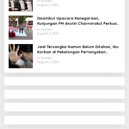
In Konten
August 4, 2026
Disambut Upacara Kenegaraan,
Kunjungan PM Anutin Charnvirakul Perkuat
Hubungan Indonesia-Thailand
In Konten
August 4, 2026
Jadi Tersangka Namun Belum Ditahan, Ibu
Korban di Pekalongan Pertanyakan
Keseriusan Polisi Tangani Kasus Rudapksa
In Konten
Sampai Anaknya Hamil
August 2, 2026