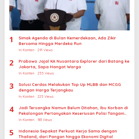
1
Simak Agenda di Bulan Kemerdekaan, Ada Zikir
Bersama Hingga Merdeka Run
In Konten
291 Views
2
Prabowo Jajal KA Nusantara Explorer dari Batang ke
Jakarta, Sapa Hangat Warga
In Konten
255 Views
3
Solusi Cerdas Melakukan Top Up MLBB dan MCGG
dengan Harga Terjangkau
In Konten
225 Views
4
Jadi Tersangka Namun Belum Ditahan, Ibu Korban di
Pekalongan Pertanyakan Keseriusan Polisi Tangani
Kasus Rudapksa Sampai Anaknya Hamil
In Konten
183 Views
5
Indonesia Sepakat Perkuat Kerja Sama dengan
Thailand, dari Pangan hingga Ekonomi Digital