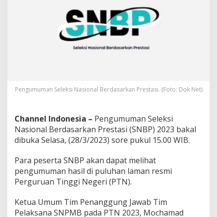
P
r
e
s
t
a
s
i
S
i
Pengumuman Seleksi Nasional Berdasarkan Prestasi. (Foto: Dok Net)
a
p
D
Channel Indonesia –
Pengumuman Seleksi
i
b
Nasional Berdasarkan Prestasi (SNBP) 2023 bakal
u
dibuka Selasa, (28/3/2023) sore pukul 15.00 WIB.
k
a
Para peserta SNBP akan dapat melihat
,
pengumuman hasil di puluhan laman resmi
B
e
Perguruan Tinggi Negeri (PTN).
r
i
Ketua Umum Tim Penanggung Jawab Tim
k
Pelaksana SNPMB pada PTN 2023, Mochamad
u