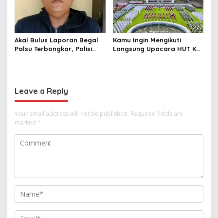
Dimusnahkan
Akal Bulus Laporan Begal
Kamu Ingin Mengikuti
Palsu Terbongkar, Polisi
Langsung Upacara HUT Ke-
Ungkap Penggelapan Uang
81 Kemerdekaan RI di
Perusahaan untuk Crypto
Istana? Ini Link
Pendaftaran Resminya di
Sini
Leave a Reply
Your email address will not be published.
Required fields are
marked
*