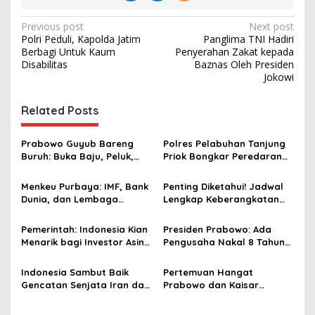
P
Previous post
Next post
Polri Peduli, Kapolda Jatim
Panglima TNI Hadiri
o
Berbagi Untuk Kaum
Penyerahan Zakat kepada
s
Disabilitas
Baznas Oleh Presiden
Jokowi
t
n
Related Posts
a
v
Prabowo Guyub Bareng
Polres Pelabuhan Tanjung
Buruh: Buka Baju, Peluk,
Priok Bongkar Peredaran
i
hingga Salami Para Pekerja
Narkoba di Wilayah
g
Warakas Jakut
Menkeu Purbaya: IMF, Bank
Penting Diketahui! Jadwal
Dunia, dan Lembaga
Lengkap Keberangkatan
a
Investor Global Nilai Positif
Haji Indonesia 2026
t
Kebijakan Fiskal Indonesia
Pemerintah: Indonesia Kian
Presiden Prabowo: Ada
i
Menarik bagi Investor Asing
Pengusaha Nakal 8 Tahun
di Tengah Gejolak Global,
Menambang Tanpa Izin,
o
Stabilitas Jadi Keunggulan
Pidanakan!
Indonesia Sambut Baik
Pertemuan Hangat
n
Gencatan Senjata Iran dan
Prabowo dan Kaisar
AS, Harap Berlanjut ke
Naruhito Perkuat
Upaya Damai Permanen
Kemitraan Indonesia–