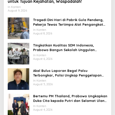
untuk Tujuan Kejahatan, Waspadalah!
In Konten
August 9, 2026
Tragedi Dini Hari di Pabrik Gula Rendeng,
Pekerja Tewas Tertimpa Alat Pengangkat
Tebu
In Konten
August 8, 2026
Tingkatkan Kualitas SDM Indonesia,
Prabowo Bangun Sekolah Unggulan
hingga Undang Universitas Terbaik Dunia
In Konten
August 6, 2026
Akal Bulus Laporan Begal Palsu
Terbongkar, Polisi Ungkap Penggelapan
Uang Perusahaan untuk Crypto
In Konten
August 5, 2026
Bertemu PM Thailand, Prabowo Ungkapkan
Duka Cita kepada Putri dan Selamat Ulang
Tahun ke Raja Thailand
In Konten
August 4, 2026