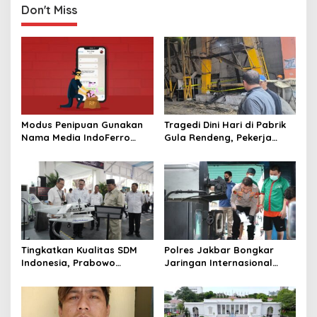
Jepang
Don't Miss
Modus Penipuan Gunakan
Tragedi Dini Hari di Pabrik
Nama Media IndoFerro
Gula Rendeng, Pekerja
untuk Tujuan Kejahatan,
Tewas Tertimpa Alat
Waspadalah!
Pengangkat Tebu
Tingkatkan Kualitas SDM
Polres Jakbar Bongkar
Indonesia, Prabowo
Jaringan Internasional
Bangun Sekolah Unggulan
Pemasok Bahan Baku
hingga Undang Universitas
Narkoba, 7 Tersangka
Terbaik Dunia
Diringkus dan Barang Bukti
1,1 Ton Rp119 Miliar