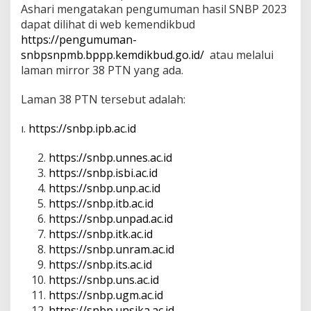
Ashari mengatakan pengumuman hasil SNBP 2023
t
L
dapat dilihat di web kemendikbud
a
https://pengumuman-
m
snbpsnpmb.bppp.kemdikbud.go.id/
atau melalui
a
laman mirror 38 PTN yang ada.
n
R
e
Laman 38 PTN tersebut adalah:
s
m
ı.
https://snbp.ipb.ac.id
i
3
https://snbp.unnes.ac.id
8
P
https://snbp.isbi.ac.id
T
https://snbp.unp.ac.id
N
https://snbp.itb.ac.id
https://snbp.unpad.ac.id
https://snbp.itk.ac.id
https://snbp.unram.ac.id
https://snbp.its.ac.id
https://snbp.uns.ac.id
https://snbp.ugm.ac.id
https://snbp.unsika.ac.id