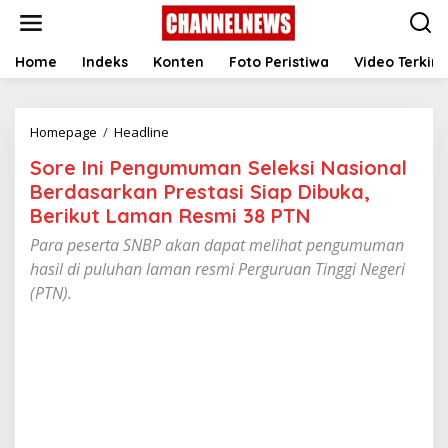
S
k
i
p
Home
Indeks
Konten
Foto Peristiwa
Video Terkini
t
o
c
Homepage
/
Headline
S
o
o
n
Sore Ini Pengumuman Seleksi Nasional
r
t
e
e
Berdasarkan Prestasi Siap Dibuka,
I
n
Berikut Laman Resmi 38 PTN
n
t
i
Para peserta SNBP akan dapat melihat pengumuman
P
hasil di puluhan laman resmi Perguruan Tinggi Negeri
e
(PTN).
n
g
u
m
u
m
a
n
S