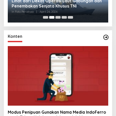
Lihat dari Dekat Operasi Laut Gabungan dan
L
Penembakan Senjata Khusus TNI
M
R
In Foto Peristiwa
|
April 26, 2026
In 
Konten
Modus Penipuan Gunakan Nama Media IndoFerro