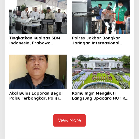
Tingkatkan Kualitas SDM
Polres Jakbar Bongkar
Indonesia, Prabowo
Jaringan Internasional
Bangun Sekolah Unggulan
Pemasok Bahan Baku
hingga Undang Universitas
Narkoba, 7 Tersangka
Terbaik Dunia
Diringkus dan Barang Bukti
1,1 Ton Rp119 Miliar
Dimusnahkan
Akal Bulus Laporan Begal
Kamu Ingin Mengikuti
Palsu Terbongkar, Polisi
Langsung Upacara HUT Ke-
Ungkap Penggelapan Uang
81 Kemerdekaan RI di
Perusahaan untuk Crypto
Istana? Ini Link
Pendaftaran Resminya di
Sini
View More