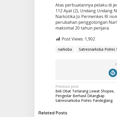
Atas perbuatannya pelaku di jer
112 Ayat (2), Undang Undang N
Narkotika Jo Permenkes RI no
perubahan penggolongan Nar
maksimal 20 tahun penjara.
Post Views:
1,902
narkoba
Satresnarkoba Polres 
P
Previous post
Beli Obat Terlarang Lewat Shopee,
o
Pengedar Berhasil Ditangkap
s
Satresnarkoba Polres Pandeglang
t
Related Posts
n