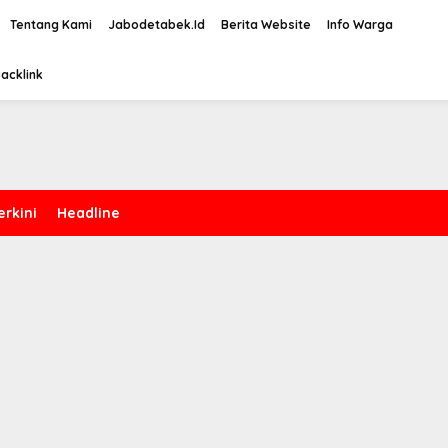
Tentang Kami
Jabodetabek.Id
Berita Website
Info Warga
acklink
erkini
Headline