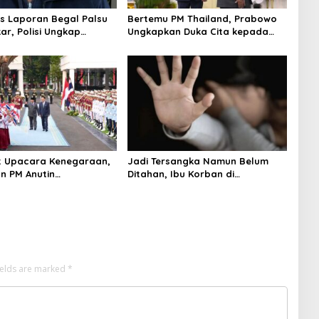
us Laporan Begal Palsu
Bertemu PM Thailand, Prabowo
ar, Polisi Ungkap
Ungkapkan Duka Cita kepada
apan Uang Perusahaan
Putri dan Selamat Ulang Tahun
ypto
ke Raja Thailand
t Upacara Kenegaraan,
Jadi Tersangka Namun Belum
n PM Anutin
Ditahan, Ibu Korban di
akul Perkuat Hubungan
Pekalongan Pertanyakan
a-Thailand
Keseriusan Polisi Tangani Kasus
Rudapksa Sampai Anaknya Hamil
ields are marked
*