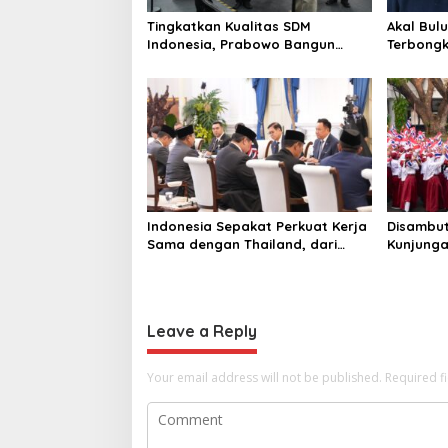
Tingkatkan Kualitas SDM
Akal Bul
Indonesia, Prabowo Bangun
Terbongk
Sekolah Unggulan hingga
Penggel
Undang Universitas Terbaik Dunia
untuk Cr
Indonesia Sepakat Perkuat Kerja
Disambu
Sama dengan Thailand, dari
Kunjunga
Pangan hingga Ekonomi Digital
Charnvir
Indonesi
Leave a Reply
Your email address will not be published.
Required f