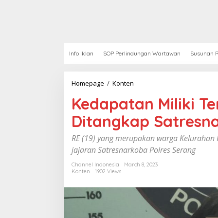
Info Iklan
SOP Perlindungan Wartawan
Susunan R
Homepage
/
Konten
K
e
Kedapatan Miliki T
d
a
Ditangkap Satresna
p
a
t
RE (19) yang merupakan warga Kelurahan 
a
jajaran Satresnarkoba Polres Serang
n
M
Channel Indonesia
March 8, 2023
i
Konten
1902 Views
l
i
k
i
T