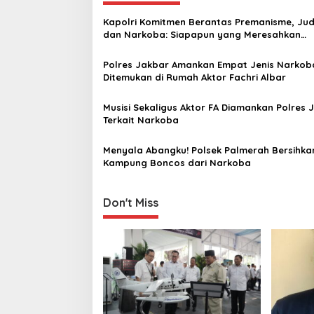
a
Kapolri Komitmen Berantas Premanisme, Jud
v
dan Narkoba: Siapapun yang Meresahkan
Masyarakat Tindak Tegas
i
Polres Jakbar Amankan Empat Jenis Narkob
g
Ditemukan di Rumah Aktor Fachri Albar
a
Musisi Sekaligus Aktor FA Diamankan Polres 
t
Terkait Narkoba
i
Menyala Abangku! Polsek Palmerah Bersihka
o
Kampung Boncos dari Narkoba
n
Don't Miss