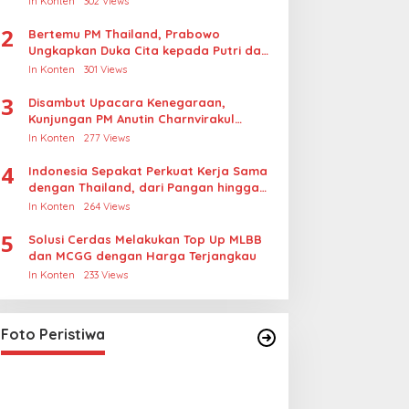
In Konten
302 Views
Rudapksa Sampai Anaknya Hamil
2
Bertemu PM Thailand, Prabowo
Ungkapkan Duka Cita kepada Putri dan
Selamat Ulang Tahun ke Raja Thailand
In Konten
301 Views
3
Disambut Upacara Kenegaraan,
Kunjungan PM Anutin Charnvirakul
Perkuat Hubungan Indonesia-Thailand
In Konten
277 Views
4
Indonesia Sepakat Perkuat Kerja Sama
dengan Thailand, dari Pangan hingga
Ekonomi Digital
In Konten
264 Views
5
Solusi Cerdas Melakukan Top Up MLBB
dan MCGG dengan Harga Terjangkau
In Konten
233 Views
Lihat dari Dekat Operasi Laut
Gabungan dan Penembakan
Senjata Khusus TNI
In Foto Peristiwa
|
April 26, 2026
Foto Peristiwa