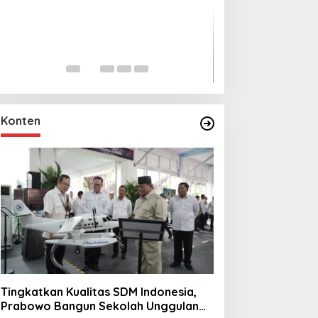
Lihat dari Dekat
Miraj Nabi Muh
Santunan Anak Y
In Foto Peristiwa
|
Janu
Rt001/Rw012 Pa
Konten
Tingkatkan Kualitas SDM Indonesia,
Prabowo Bangun Sekolah Unggulan