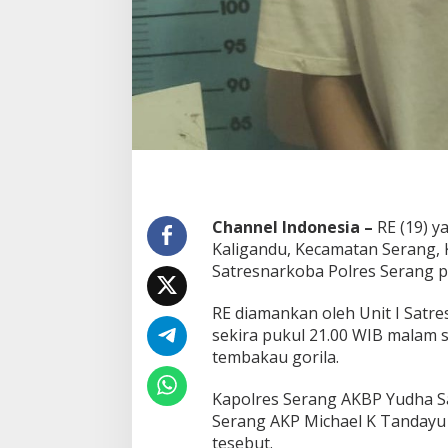
S
a
t
r
e
s
n
a
r
k
o
b
Channel Indonesia –
RE (19) 
a
P
Kaligandu, Kecamatan Serang, 
o
Satresnarkoba Polres Serang 
l
r
RE diamankan oleh Unit I Satr
e
sekira pukul 21.00 WIB malam s
s
S
tembakau gorila.
e
r
Kapolres Serang AKBP Yudha Sa
a
Serang AKP Michael K Tanda
n
tesebut.
g