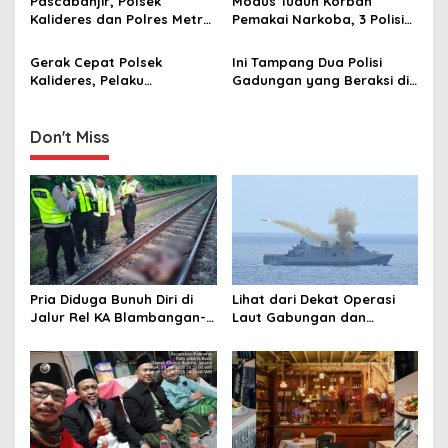
g
Pascabanjir, Polsek
Modus Tuduh Korban
Kalideres dan Polres Metro
Pemakai Narkoba, 3 Polisi
a
Jakarta Barat Bantu
Gadungan di Palmerah
t
Warga dengan Layanan
Diringkus
Gerak Cepat Polsek
Ini Tampang Dua Polisi
Kesehatan
i
Kalideres, Pelaku
Gadungan yang Beraksi di
Penodongan Berhasil
Kawasan Kota Tua, Begini
o
Ditangkap di Batu Ceper
Aksi Penipuannya
n
Don't Miss
Pria Diduga Bunuh Diri di
Lihat dari Dekat Operasi
Jalur Rel KA Blambangan-
Laut Gabungan dan
Pasar Senen, Kepala Putus
Penembakan Senjata
Hingga Kaki Korban Hancur
Khusus TNI