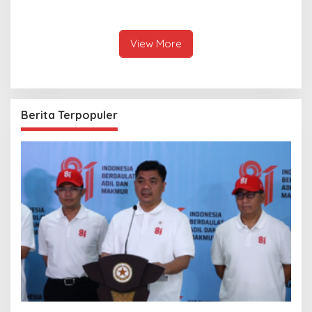
dan Fakir Miskin, Ustad
8, Hingga Biolife Gen
Malik: Mari Kita Berlomba
Melalui Foto Ini
Dalam Kebaikan
View More
Berita Terpopuler