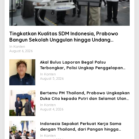
Tingkatkan Kualitas SDM Indonesia, Prabowo
Bangun Sekolah Unggulan hingga Undang
Universitas Terbaik Dunia
In Konten
August 6, 2026
Akal Bulus Laporan Begal Palsu
Terbongkar, Polisi Ungkap Penggelapan
Uang Perusahaan untuk Crypto
In Konten
August 5, 2026
Bertemu PM Thailand, Prabowo Ungkapkan
Duka Cita kepada Putri dan Selamat Ulang
Tahun ke Raja Thailand
In Konten
August 4, 2026
Indonesia Sepakat Perkuat Kerja Sama
dengan Thailand, dari Pangan hingga
Ekonomi Digital
In Konten