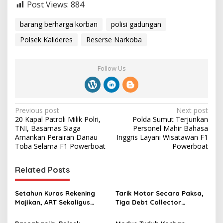
Post Views:
884
barang berharga korban
polisi gadungan
Polsek Kalideres
Reserse Narkoba
Follow Us
P
Previous post
Next post
20 Kapal Patroli Milik Polri,
Polda Sumut Terjunkan
o
TNI, Basarnas Siaga
Personel Mahir Bahasa
s
Amankan Perairan Danau
Inggris Layani Wisatawan F1
Toba Selama F1 Powerboat
Powerboat
t
n
Related Posts
a
v
Setahun Kuras Rekening
Tarik Motor Secara Paksa,
Majikan, ART Sekaligus
Tiga Debt Collector
i
Perawat Lansia Ditangkap
Diamankan Polsek
Polsek Kalideres
Kalideres