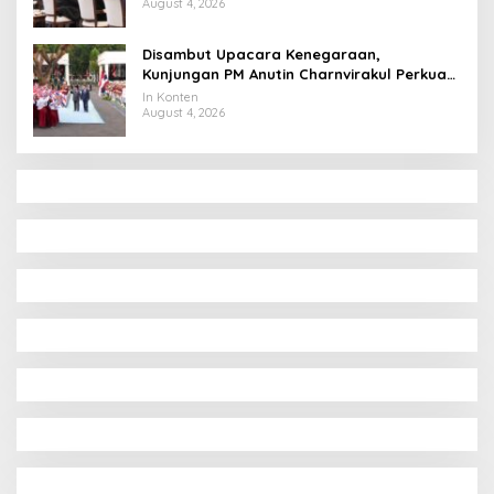
August 4, 2026
Disambut Upacara Kenegaraan,
Kunjungan PM Anutin Charnvirakul Perkuat
Hubungan Indonesia-Thailand
In Konten
August 4, 2026