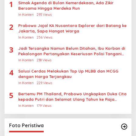
1
Simak Agenda di Bulan Kemerdekaan, Ada Zikir
Bersama Hingga Merdeka Run
In Konten
293 Views
2
Prabowo Jajal KA Nusantara Explorer dari Batang ke
Jakarta, Sapa Hangat Warga
In Konten
256 Views
3
Jadi Tersangka Namun Belum Ditahan, Ibu Korban di
Pekalongan Pertanyakan Keseriusan Polisi Tangani
Kasus Rudapksa Sampai Anaknya Hamil
In Konten
238 Views
4
Solusi Cerdas Melakukan Top Up MLBB dan MCGG
dengan Harga Terjangkau
In Konten
229 Views
5
Bertemu PM Thailand, Prabowo Ungkapkan Duka Cita
kepada Putri dan Selamat Ulang Tahun ke Raja
Thailand
In Konten
179 Views
Foto Peristiwa