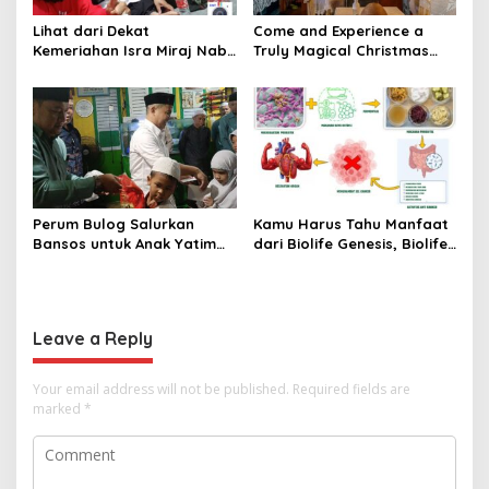
Lihat dari Dekat
Come and Experience a
Kemeriahan Isra Miraj Nabi
Truly Magical Christmas
Muhammad SAW dan
Dinner & New Year’s Eve in
Santunan Anak Yatim di
Bali – Visit
Rt001/Rw012 Palmerah
christmasdinnerbali.com
Jakbar
Perum Bulog Salurkan
Kamu Harus Tahu Manfaat
Bansos untuk Anak Yatim
dari Biolife Genesis, Biolife
dan Fakir Miskin, Ustad
8, Hingga Biolife Gen
Malik: Mari Kita Berlomba
Melalui Foto Ini
Dalam Kebaikan
Leave a Reply
Your email address will not be published.
Required fields are
marked
*