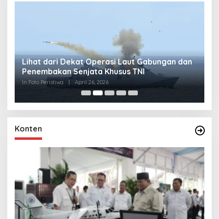
Lihat dari Dekat Operasi Laut Gabungan dan
L
Penembakan Senjata Khusus TNI
M
R
In Foto Peristiwa
|
April 26, 2026
In 
Konten