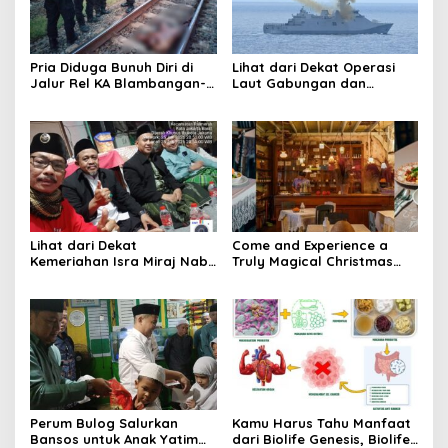
Pria Diduga Bunuh Diri di
Lihat dari Dekat Operasi
Jalur Rel KA Blambangan-
Laut Gabungan dan
Pasar Senen, Kepala Putus
Penembakan Senjata
Hingga Kaki Korban Hancur
Khusus TNI
Lihat dari Dekat
Come and Experience a
Kemeriahan Isra Miraj Nabi
Truly Magical Christmas
Muhammad SAW dan
Dinner & New Year’s Eve in
Santunan Anak Yatim di
Bali – Visit
Rt001/Rw012 Palmerah
christmasdinnerbali.com
Jakbar
Perum Bulog Salurkan
Kamu Harus Tahu Manfaat
Bansos untuk Anak Yatim
dari Biolife Genesis, Biolife