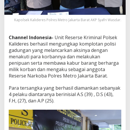
e
r
b
o
Kapolsek Kalideres Polres Metro Jakarta Barat AKP Syafri Wasdar.
n
g
k
Channel Indonesia-
Unit Reserse Kriminal Polsek
a
Kalideres berhasil mengungkap komplotan polisi
r
gadungan yang melancarkan aksinya dengan
menakuti para korbannya dan melakukan
penipuan serta membawa kabur barang berharga
milik korban dan mengaku sebagai anggota
Reserse Narkoba Polres Metro Jakarta Barat.
Para tersangka yang berhasil diamankan sebanyak
4 pelaku diantaranya berinisial A.S (39) , D.S (43),
F.H, (27), dan A.P (25).