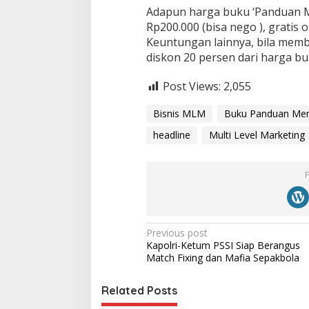
Adapun harga buku ‘Panduan M
Rp200.000 (bisa nego ), gratis 
Keuntungan lainnya, bila membe
diskon 20 persen dari harga bu
Post Views:
2,055
Bisnis MLM
Buku Panduan Me
headline
Multi Level Marketing
P
Previous post
Kapolri-Ketum PSSI Siap Berangus
o
Match Fixing dan Mafia Sepakbola
s
t
Related Posts