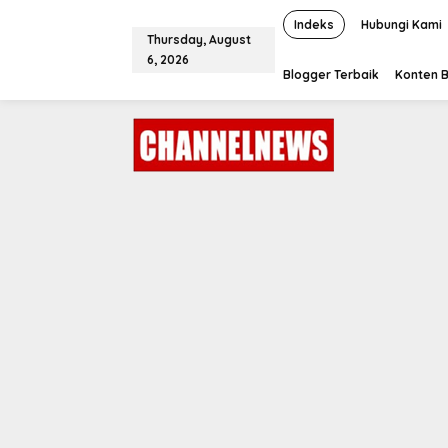
S
k
Indeks
Hubungi Kami
Thursday, August
i
6, 2026
p
Blogger Terbaik
Konten B
t
o
c
o
n
t
e
n
t