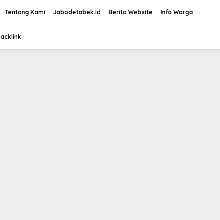
Tentang Kami
Jabodetabek.Id
Berita Website
Info Warga
acklink