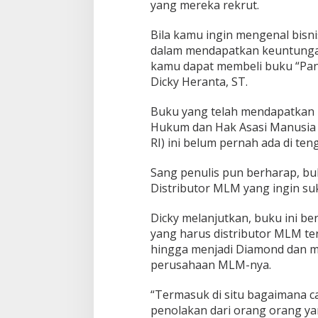
yang mereka rekrut.
M
u
Bila kamu ingin mengenal bisni
l
dalam mendapatkan keuntunga
t
i
kamu dapat membeli buku “Pa
L
Dicky Heranta, ST.
e
v
Buku yang telah mendapatkan 
e
Hukum dan Hak Asasi Manusia
l
M
RI) ini belum pernah ada di te
a
r
Sang penulis pun berharap, 
k
Distributor MLM yang ingin su
e
t
i
Dicky melanjutkan, buku ini be
n
yang harus distributor MLM ter
g
hingga menjadi Diamond dan me
perusahaan MLM-nya.
“Termasuk di situ bagaimana 
penolakan dari orang orang yan