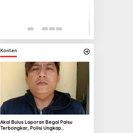
Lihat dari Dekat
Miraj Nabi Muh
Santunan Anak Y
In Foto Peristiwa
|
Janu
Rt001/Rw012 Pa
Konten
Akal Bulus Laporan Begal Palsu
Terbongkar, Polisi Ungkap