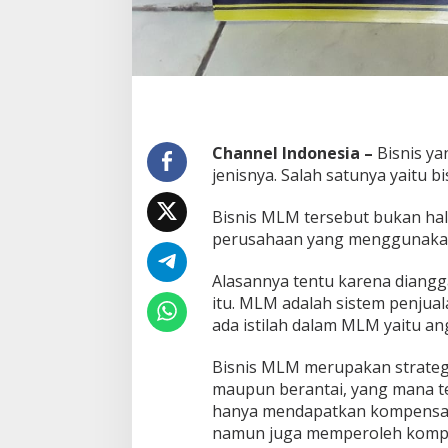
a
t
e
g
i
K
h
u
Channel Indonesia –
Bisnis ya
s
jenisnya. Salah satunya yaitu b
u
s
S
Bisnis MLM tersebut bukan hal
u
perusahaan yang menggunakan
k
s
Alasannya tentu karena dian
e
itu. MLM adalah sistem penjua
s
d
ada istilah dalam MLM yaitu an
i
B
Bisnis MLM merupakan strateg
i
maupun berantai, yang mana te
s
hanya mendapatkan kompensasi
n
i
namun juga memperoleh kompens
s