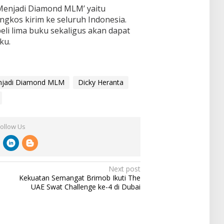
enjadi Diamond MLM’ yaitu
ongkos kirim ke seluruh Indonesia.
li lima buku sekaligus akan dapat
ku.
njadi Diamond MLM
Dicky Heranta
Follow Us
Next post
Kekuatan Semangat Brimob Ikuti The
UAE Swat Challenge ke-4 di Dubai