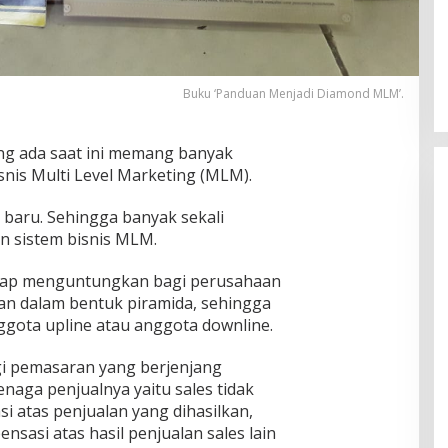
Pria Diduga Bunuh Diri di Jalur Rel
KA Blambangan-Pasar Senen,
Kepala Putus Hingga Kaki Korban
In Foto Peristiwa
|
April 27, 2026
Hancur
Buku ‘Panduan Menjadi Diamond MLM’.
ng ada saat ini memang banyak
isnis Multi Level Marketing (MLM).
 baru. Sehingga banyak sekali
 sistem bisnis MLM.
ggap menguntungkan bagi perusahaan
lan dalam bentuk piramida, sehingga
ggota upline atau anggota downline.
i pemasaran yang berjenjang
naga penjualnya yaitu sales tidak
 atas penjualan yang dihasilkan,
asi atas hasil penjualan sales lain