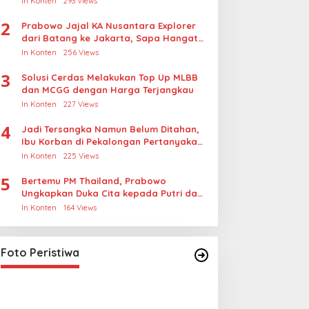
In Konten
293 Views
2
Prabowo Jajal KA Nusantara Explorer
dari Batang ke Jakarta, Sapa Hangat
Warga
In Konten
256 Views
3
Solusi Cerdas Melakukan Top Up MLBB
dan MCGG dengan Harga Terjangkau
In Konten
227 Views
4
Jadi Tersangka Namun Belum Ditahan,
Ibu Korban di Pekalongan Pertanyakan
Keseriusan Polisi Tangani Kasus
In Konten
225 Views
Rudapksa Sampai Anaknya Hamil
5
Bertemu PM Thailand, Prabowo
Ungkapkan Duka Cita kepada Putri dan
Selamat Ulang Tahun ke Raja Thailand
In Konten
164 Views
Lihat dari Dekat Operasi Laut
Gabungan dan Penembakan
Senjata Khusus TNI
In Foto Peristiwa
|
April 26, 2026
Foto Peristiwa