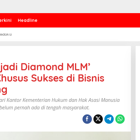
erkini
Headline
edaksi
jadi Diamond MLM’
husus Sukses di Bisnis
ng
ari Kantor Kementerian Hukum dan Hak Asasi Manusia
 belum pernah ada di tengah masyarakat.