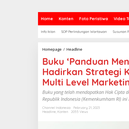
Home
Konten
Foto Peristiwa
Video T
Info Iklan
SOP Perlindungan Wartawan
Susunan R
Homepage
/
Headline
B
u
Buku ‘Panduan Men
k
u
Hadirkan Strategi K
‘
P
Multi Level Marketi
a
n
d
Buku yang telah mendapatkan Hak Cipta d
u
Republik Indonesia (Kemenkumham RI) ini
a
n
Channel Indonesia
February 21, 2023
M
Headline
,
Konten
2055 Views
e
n
j