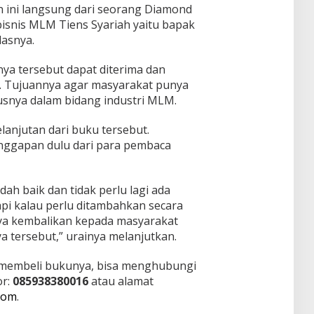
n ini langsung dari seorang Diamond
bisnis MLM Tiens Syariah yaitu bapak
asnya.
ya tersebut dapat diterima dan
. Tujuannya agar masyarakat punya
usnya dalam bidang industri MLM.
lanjutan dari buku tersebut.
nggapan dulu dari para pembaca
ah baik dan tidak perlu lagi ada
pi kalau perlu ditambahkan secara
aya kembalikan kepada masyarakat
 tersebut,” urainya melanjutkan.
 membeli bukunya, bisa menghubungi
or:
085938380016
atau alamat
com
.