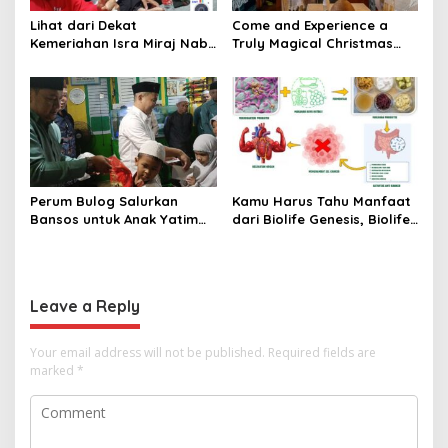
Lihat dari Dekat
Come and Experience a
Kemeriahan Isra Miraj Nabi
Truly Magical Christmas
Muhammad SAW dan
Dinner & New Year’s Eve in
Santunan Anak Yatim di
Bali – Visit
Rt001/Rw012 Palmerah
christmasdinnerbali.com
Jakbar
Perum Bulog Salurkan
Kamu Harus Tahu Manfaat
Bansos untuk Anak Yatim
dari Biolife Genesis, Biolife
dan Fakir Miskin, Ustad
8, Hingga Biolife Gen
Malik: Mari Kita Berlomba
Melalui Foto Ini
Dalam Kebaikan
Leave a Reply
Your email address will not be published.
Required fields are
marked
*