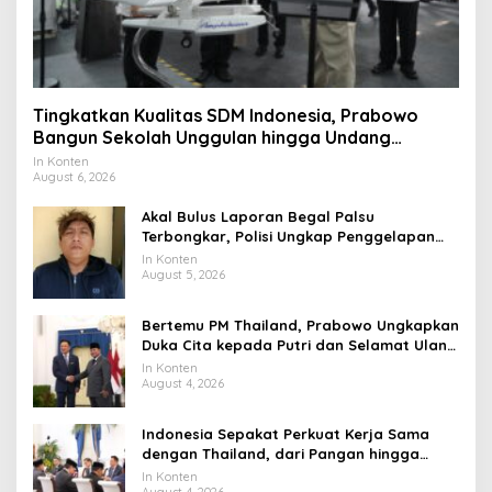
Tingkatkan Kualitas SDM Indonesia, Prabowo
Bangun Sekolah Unggulan hingga Undang
Universitas Terbaik Dunia
In Konten
August 6, 2026
Akal Bulus Laporan Begal Palsu
Terbongkar, Polisi Ungkap Penggelapan
Uang Perusahaan untuk Crypto
In Konten
August 5, 2026
Bertemu PM Thailand, Prabowo Ungkapkan
Duka Cita kepada Putri dan Selamat Ulang
Tahun ke Raja Thailand
In Konten
August 4, 2026
Indonesia Sepakat Perkuat Kerja Sama
dengan Thailand, dari Pangan hingga
Ekonomi Digital
In Konten
August 4, 2026