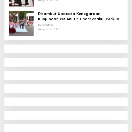
Disambut Upacara Kenegaraan,
Kunjungan PM Anutin Charnvirakul Perkuat
Hubungan Indonesia-Thailand
In Konten
August 4, 2026