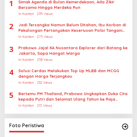
1
Simak Agenda di Bulan Kemerdekaan, Ada Zikir
Bersama Hingga Merdeka Run
In Konten
295 Views
2
Jadi Tersangka Namun Belum Ditahan, Ibu Korban di
Pekalongan Pertanyakan Keseriusan Polisi Tangani
Kasus Rudapksa Sampai Anaknya Hamil
In Konten
275 Views
3
Prabowo Jajal KA Nusantara Explorer dari Batang ke
Jakarta, Sapa Hangat Warga
In Konten
258 Views
4
Solusi Cerdas Melakukan Top Up MLBB dan MCGG
dengan Harga Terjangkau
In Konten
232 Views
5
Bertemu PM Thailand, Prabowo Ungkapkan Duka Cita
kepada Putri dan Selamat Ulang Tahun ke Raja
Thailand
In Konten
215 Views
Foto Peristiwa