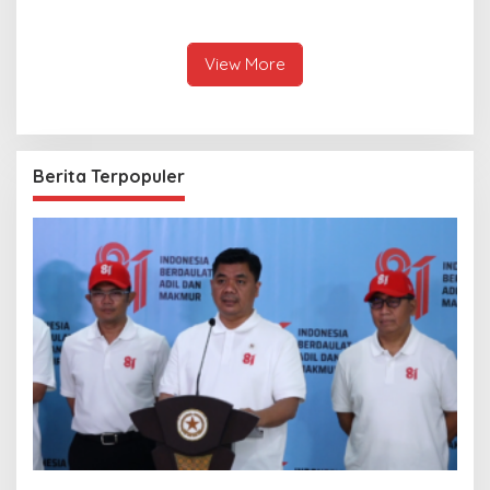
dan Fakir Miskin, Ustad
8, Hingga Biolife Gen
Malik: Mari Kita Berlomba
Melalui Foto Ini
Dalam Kebaikan
View More
Berita Terpopuler