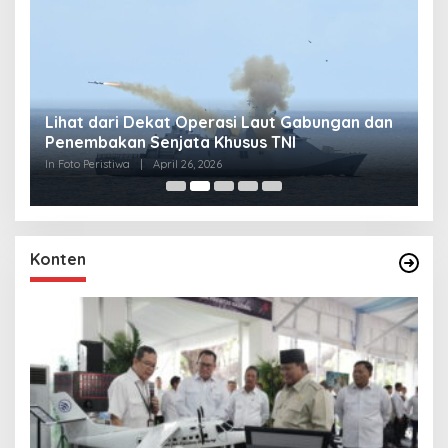
Lihat dari Dekat Operasi Laut Gabungan dan
L
Penembakan Senjata Khusus TNI
M
R
In Foto Peristiwa
|
April 26, 2026
In 
Konten