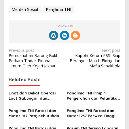
Menteri Sosial
Panglima TNI
Follow Us
P
Previous post
Next post
Pemusnahan Barang Bukti
Kapolri-Ketum PSSI Siap
o
Perkara Tindak Pidana
Berangus Match Fixing dan
s
Umum Oleh Kejari Jakbar
Mafia Sepakbola
t
Related Posts
n
a
Lihat dari Dekat Operasi
Panglima TNI Pimpin
v
Laut Gabungan dan
Penyerahan dan Pelantikan
Penembakan Senjata
Jabatan di Lingkungan TNI
i
Khusus TNI
Panglima TNI Rotasi dan
Panglima TNI Rotasi dan
g
Mutasi 117 Pati; Kebutuhan
Mutasi 237 Perwira Tinggi
Organisasi dan Regenerasi
TNI
a
Kepemimpinan
Panglima TNI Rotasi dan
Kasum TNI Terima Laporan