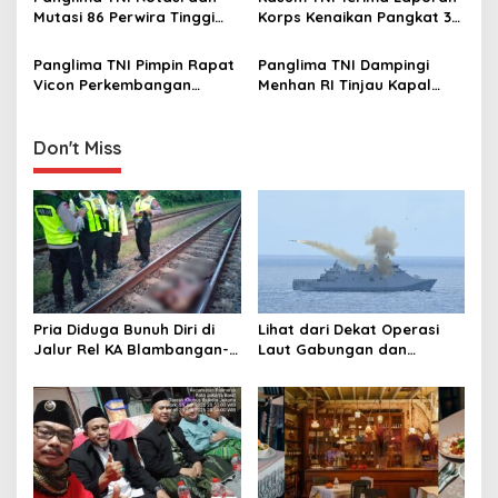
t
Mutasi 86 Perwira Tinggi
Korps Kenaikan Pangkat 32
i
TNI, Berikut Daftar
Perwira Tinggi TNI
Lengkap Nama-namanya
Panglima TNI Pimpin Rapat
Panglima TNI Dampingi
o
Vicon Perkembangan
Menhan RI Tinjau Kapal
n
Situasi di Wilayah Satgas
Induk Prancis Charles De
TNI MONUSCO
Gaulle
Don't Miss
Pria Diduga Bunuh Diri di
Lihat dari Dekat Operasi
Jalur Rel KA Blambangan-
Laut Gabungan dan
Pasar Senen, Kepala Putus
Penembakan Senjata
Hingga Kaki Korban Hancur
Khusus TNI