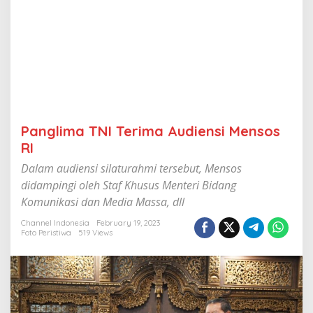
u
d
i
e
n
s
i
M
e
n
Panglima TNI Terima Audiensi Mensos
s
o
RI
s
Dalam audiensi silaturahmi tersebut, Mensos
R
I
didampingi oleh Staf Khusus Menteri Bidang
Komunikasi dan Media Massa, dll
Channel Indonesia
February 19, 2023
Foto Peristiwa
519 Views