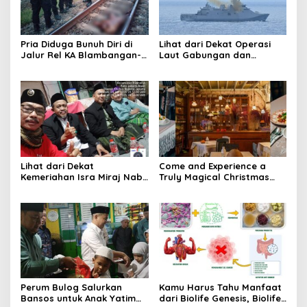
Pria Diduga Bunuh Diri di
Lihat dari Dekat Operasi
Jalur Rel KA Blambangan-
Laut Gabungan dan
Pasar Senen, Kepala Putus
Penembakan Senjata
Hingga Kaki Korban Hancur
Khusus TNI
Lihat dari Dekat
Come and Experience a
Kemeriahan Isra Miraj Nabi
Truly Magical Christmas
Muhammad SAW dan
Dinner & New Year’s Eve in
Santunan Anak Yatim di
Bali – Visit
Rt001/Rw012 Palmerah
christmasdinnerbali.com
Jakbar
Perum Bulog Salurkan
Kamu Harus Tahu Manfaat
Bansos untuk Anak Yatim
dari Biolife Genesis, Biolife