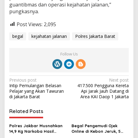
guantibmas dan operasi kejahatan jalanan,”
pungkasnya.
Post Views:
2,095
begal
kejahatan jalanan
Polres Jakarta Barat
Follow Us
P
Previous post
Next post
Intip Pemulangan Belasan
417.500 Pengguna Kereta
o
Pelajar yang Akan Tawuran
Api Jarak Jauh Datang di
s
di Jakarta Barat
Area KAI Daop 1 Jakarta
t
Related Posts
n
a
Polres Jakbar Musnahkan
Begal Pengemudi Ojek
v
14,9 Kg Narkoba Hasil
Online di Kebon Jeruk, 5
Ungkap Kasus Kurun Waktu
Pelaku Diamankan, Polisi: