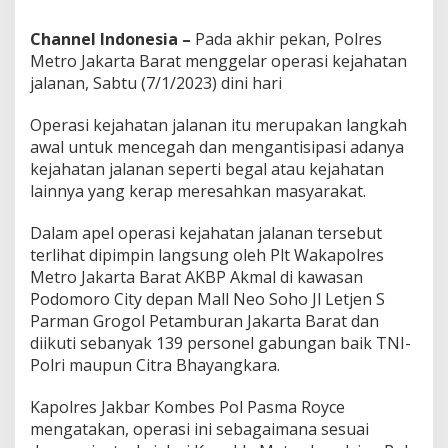
a
A
Channel Indonesia –
Pada akhir pekan, Polres
k
Metro Jakarta Barat menggelar operasi kejahatan
h
jalanan, Sabtu (7/1/2023) dini hari
i
r
P
Operasi kejahatan jalanan itu merupakan langkah
e
awal untuk mencegah dan mengantisipasi adanya
k
kejahatan jalanan seperti begal atau kejahatan
a
lainnya yang kerap meresahkan masyarakat.
n
,
C
Dalam apel operasi kejahatan jalanan tersebut
e
terlihat dipimpin langsung oleh Plt Wakapolres
g
Metro Jakarta Barat AKBP Akmal di kawasan
a
Podomoro City depan Mall Neo Soho Jl Letjen S
h
B
Parman Grogol Petamburan Jakarta Barat dan
e
diikuti sebanyak 139 personel gabungan baik TNI-
g
Polri maupun Citra Bhayangkara.
a
l
Kapolres Jakbar Kombes Pol Pasma Royce
mengatakan, operasi ini sebagaimana sesuai