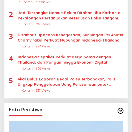
Thailand
In Konten
317 Views
2
Jadi Tersangka Namun Belum Ditahan, Ibu Korban di
Pekalongan Pertanyakan Keseriusan Polisi Tangani
Kasus Rudapksa Sampai Anaknya Hamil
In Konten
302 Views
3
Disambut Upacara Kenegaraan, Kunjungan PM Anutin
Charnvirakul Perkuat Hubungan Indonesia-Thailand
In Konten
277 Views
4
Indonesia Sepakat Perkuat Kerja Sama dengan
Thailand, dari Pangan hingga Ekonomi Digital
In Konten
266 Views
5
Akal Bulus Laporan Begal Palsu Terbongkar, Polisi
Ungkap Penggelapan Uang Perusahaan untuk
Crypto
In Konten
237 Views
Foto Peristiwa