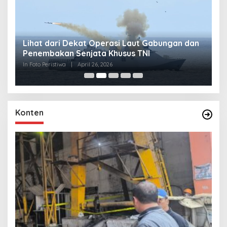
Lihat dari Dekat Operasi Laut Gabungan dan
L
Penembakan Senjata Khusus TNI
M
R
In Foto Peristiwa
|
April 26, 2026
In 
Konten