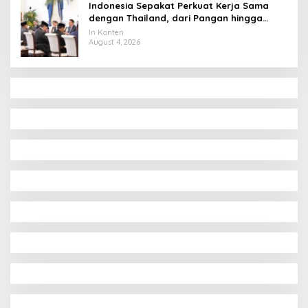
Indonesia Sepakat Perkuat Kerja Sama
dengan Thailand, dari Pangan hingga
Ekonomi Digital
In Konten
August 4, 2026