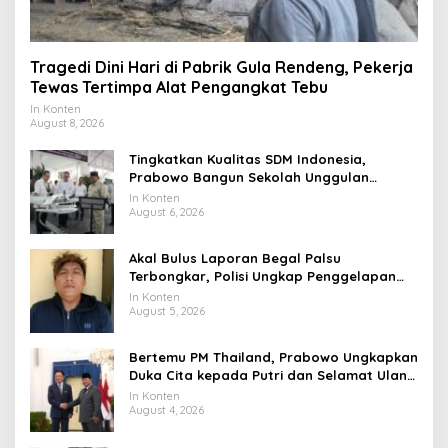
Tragedi Dini Hari di Pabrik Gula Rendeng, Pekerja
Tewas Tertimpa Alat Pengangkat Tebu
In Konten
August 8, 2026
Tingkatkan Kualitas SDM Indonesia,
Prabowo Bangun Sekolah Unggulan
hingga Undang Universitas Terbaik Dunia
In Konten
August 6, 2026
Akal Bulus Laporan Begal Palsu
Terbongkar, Polisi Ungkap Penggelapan
Uang Perusahaan untuk Crypto
In Konten
August 5, 2026
Bertemu PM Thailand, Prabowo Ungkapkan
Duka Cita kepada Putri dan Selamat Ulang
Tahun ke Raja Thailand
In Konten
August 4, 2026