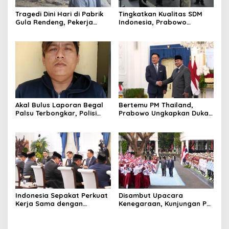
Tragedi Dini Hari di Pabrik
Tingkatkan Kualitas SDM
Gula Rendeng, Pekerja
Indonesia, Prabowo
Tewas Tertimpa Alat
Bangun Sekolah Unggulan
Pengangkat Tebu
hingga Undang Universitas
Terbaik Dunia
Akal Bulus Laporan Begal
Bertemu PM Thailand,
Palsu Terbongkar, Polisi
Prabowo Ungkapkan Duka
Ungkap Penggelapan Uang
Cita kepada Putri dan
Perusahaan untuk Crypto
Selamat Ulang Tahun ke
Raja Thailand
Indonesia Sepakat Perkuat
Disambut Upacara
Kerja Sama dengan
Kenegaraan, Kunjungan PM
Thailand, dari Pangan
Anutin Charnvirakul Perkuat
hingga Ekonomi Digital
Hubungan Indonesia-
Thailand