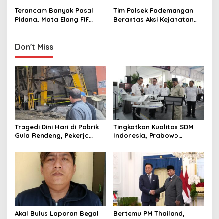
i
3 Bulan
Motifnya Ingin Konsumsi
Terancam Banyak Pasal
Tim Polsek Pademangan
g
Narkoba
Pidana, Mata Elang FIF
Berantas Aksi Kejahatan
Rampas Motor Nasabah di
dari Begal Hingga Pelaku
a
Jalan Fatmawati
Curanmor
t
Don't Miss
i
o
n
Tragedi Dini Hari di Pabrik
Tingkatkan Kualitas SDM
Gula Rendeng, Pekerja
Indonesia, Prabowo
Tewas Tertimpa Alat
Bangun Sekolah Unggulan
Pengangkat Tebu
hingga Undang Universitas
Terbaik Dunia
Akal Bulus Laporan Begal
Bertemu PM Thailand,