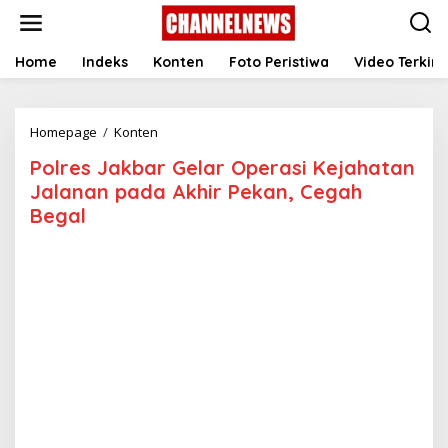
S
k
i
p
Home
Indeks
Konten
Foto Peristiwa
Video Terkini
t
o
c
Homepage
/
Konten
P
o
o
n
Polres Jakbar Gelar Operasi Kejahatan
l
t
r
e
Jalanan pada Akhir Pekan, Cegah
e
n
Begal
s
t
J
a
k
b
a
r
G
e
l
a
r
O