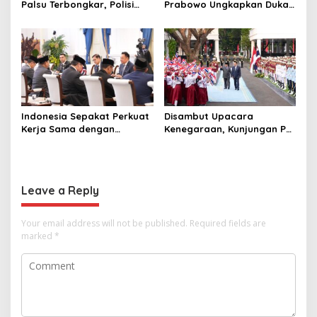
Palsu Terbongkar, Polisi
Prabowo Ungkapkan Duka
Ungkap Penggelapan Uang
Cita kepada Putri dan
Perusahaan untuk Crypto
Selamat Ulang Tahun ke
Raja Thailand
Indonesia Sepakat Perkuat
Disambut Upacara
Kerja Sama dengan
Kenegaraan, Kunjungan PM
Thailand, dari Pangan
Anutin Charnvirakul Perkuat
hingga Ekonomi Digital
Hubungan Indonesia-
Thailand
Leave a Reply
Your email address will not be published.
Required fields are
marked
*