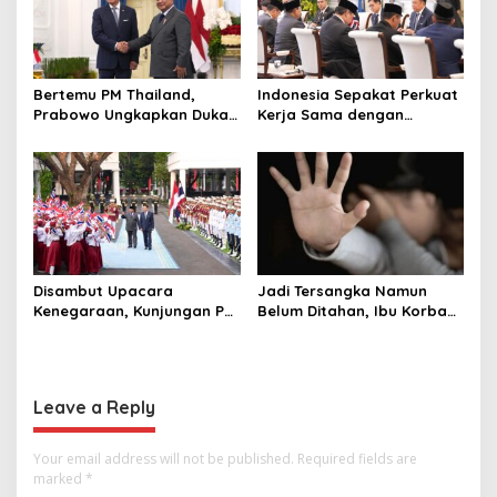
Bertemu PM Thailand,
Indonesia Sepakat Perkuat
Prabowo Ungkapkan Duka
Kerja Sama dengan
Cita kepada Putri dan
Thailand, dari Pangan
Selamat Ulang Tahun ke
hingga Ekonomi Digital
Raja Thailand
Disambut Upacara
Jadi Tersangka Namun
Kenegaraan, Kunjungan PM
Belum Ditahan, Ibu Korban
Anutin Charnvirakul Perkuat
di Pekalongan Pertanyakan
Hubungan Indonesia-
Keseriusan Polisi Tangani
Thailand
Kasus Rudapksa Sampai
Anaknya Hamil
Leave a Reply
Your email address will not be published.
Required fields are
marked
*