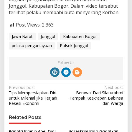
Jonggol, Kabupaten Bogor. Dalam video tersebut
terlihat pelaku membabi buta menyerang korban.
Post Views:
2,363
Jawa Barat
Jonggol
Kabupaten Bogor
pelaku penganiayaan
Polsek Jonggol
Follow Us
P
Previous post
Next post
Tips Mempersiapkan Diri
Berawal Dari Silaturahmi
o
untuk Milenial Jika Terjadi
Tampak Keakraban Babinsa
s
Resesi Ekonomi
dan Warga
t
Related Posts
n
a
Kapolri Pimpin Apel Ojol
Bareskrim Polri Gagalkan