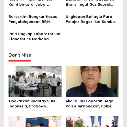
v
Kamtibmas di Jabar:
Bisnis Ilegal Gas Subsidi
Bersatu Padu Jaga
Bernilai Miliaran di Jateng
i
Keamanan
dan Jabar
Bareskrim Bongkar Kasus
Ungkapan Bahagia Para
g
Penyalahgunaan BBM
Pelajar Bogor Ikut Sambut
Bersubsidi di Jatim dan
Erdogan: Sangat Bangga
a
Jabar, Sita 16.400 Liter
dan Bersyukur
Polri Ungkap Laboratorium
t
Solar Ilegal
Clandestine Narkoba
i
Terbesar di Jawa Barat, 5
Juta Jiwa Diselamatkan
o
Don't Miss
n
Tingkatkan Kualitas SDM
Akal Bulus Laporan Begal
Indonesia, Prabowo
Palsu Terbongkar, Polisi
Bangun Sekolah Unggulan
Ungkap Penggelapan Uang
hingga Undang Universitas
Perusahaan untuk Crypto
Terbaik Dunia