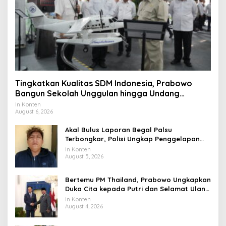
Tingkatkan Kualitas SDM Indonesia, Prabowo
Bangun Sekolah Unggulan hingga Undang
Universitas Terbaik Dunia
In Konten
August 6, 2026
Akal Bulus Laporan Begal Palsu
Terbongkar, Polisi Ungkap Penggelapan
Uang Perusahaan untuk Crypto
In Konten
August 5, 2026
Bertemu PM Thailand, Prabowo Ungkapkan
Duka Cita kepada Putri dan Selamat Ulang
Tahun ke Raja Thailand
In Konten
August 4, 2026