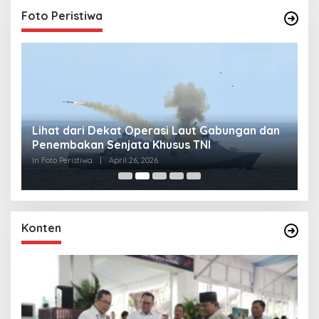
Foto Peristiwa
Lihat dari Dekat Operasi Laut Gabungan dan
L
Penembakan Senjata Khusus TNI
M
R
In Foto Peristiwa
|
April 26, 2026
In 
Konten