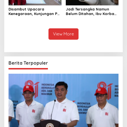
Disambut Upacara
Jadi Tersangka Namun
Kenegaraan, Kunjungan PM
Belum Ditahan, Ibu Korban
Anutin Charnvirakul Perkuat
di Pekalongan Pertanyakan
Hubungan Indonesia-
Keseriusan Polisi Tangani
Thailand
Kasus Rudapksa Sampai
Anaknya Hamil
View More
Berita Terpopuler