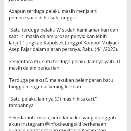
l
D
Adapun terduga pelaku masih menjalani
i
pemeriksaan di Polsek Jonggol.
r
i
“Satu terduga pelaku W sudah kami amankan dan
n
g
saat ini masih dalam proses penyidikan lebih
k
lanjut,” ungkap Kapolsek Jonggol Kompol Mulyadi
u
Asep Fajar dalam siaran persnya, Rabu (4/1/2023).
s
Sementara itu, satu terduga pelaku lainnya yaitu D
masih dalam pencarian.
Terduga pelaku D melakukan pelemparan batu
hingga mengenai kening korban.
“Satu pelaku lainnya (D) masih kita cari,”
tambahnya.
Sekedar informasi, beredar video yang diunggah
akun Instagram @infocileungsiid berkenaan
dugaan penganiayaan di wilayah Kecamatan