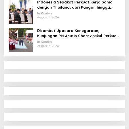
Indonesia Sepakat Perkuat Kerja Sama
dengan Thailand, dari Pangan hingga
Ekonomi Digital
In Konten
August 4, 2026
Disambut Upacara Kenegaraan,
Kunjungan PM Anutin Charnvirakul Perkuat
Hubungan Indonesia-Thailand
In Konten
August 4, 2026