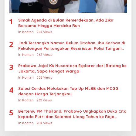
1
Simak Agenda di Bulan Kemerdekaan, Ada Zikir
Bersama Hingga Merdeka Run
In Konten
294 Views
2
Jadi Tersangka Namun Belum Ditahan, Ibu Korban di
Pekalongan Pertanyakan Keseriusan Polisi Tangani
Kasus Rudapksa Sampai Anaknya Hamil
In Konten
262 Views
3
Prabowo Jajal KA Nusantara Explorer dari Batang ke
Jakarta, Sapa Hangat Warga
In Konten
258 Views
4
Solusi Cerdas Melakukan Top Up MLBB dan MCGG
dengan Harga Terjangkau
In Konten
230 Views
5
Bertemu PM Thailand, Prabowo Ungkapkan Duka Cita
kepada Putri dan Selamat Ulang Tahun ke Raja
Thailand
In Konten
204 Views