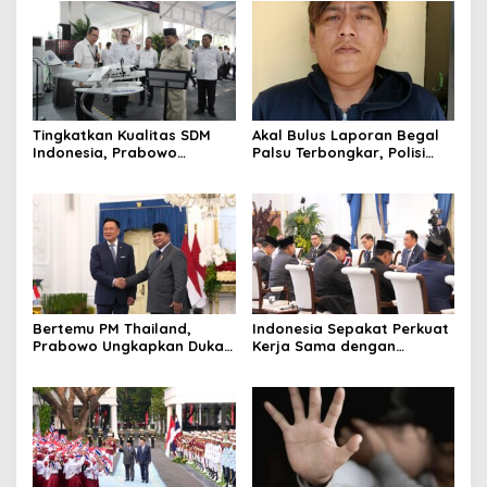
Tingkatkan Kualitas SDM
Akal Bulus Laporan Begal
Indonesia, Prabowo
Palsu Terbongkar, Polisi
Bangun Sekolah Unggulan
Ungkap Penggelapan Uang
hingga Undang Universitas
Perusahaan untuk Crypto
Terbaik Dunia
Bertemu PM Thailand,
Indonesia Sepakat Perkuat
Prabowo Ungkapkan Duka
Kerja Sama dengan
Cita kepada Putri dan
Thailand, dari Pangan
Selamat Ulang Tahun ke
hingga Ekonomi Digital
Raja Thailand