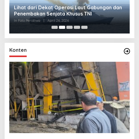
Lihat dari Dekat Operasi Laut Gabungan dan
L
Penembakan Senjata Khusus TNI
M
R
In Foto Peristiwa
|
April 26, 2026
In 
Konten