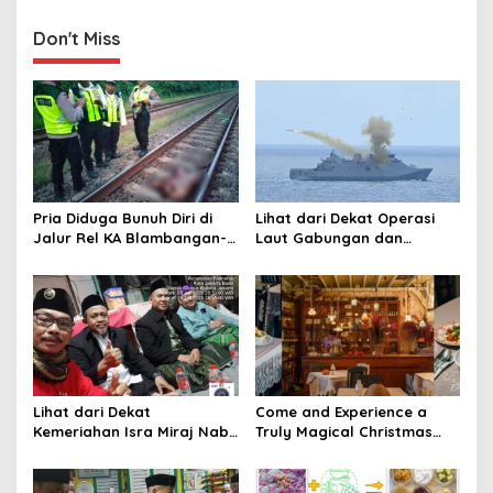
i
Polres Pandeglang
g
Don't Miss
a
t
i
o
n
Pria Diduga Bunuh Diri di
Lihat dari Dekat Operasi
Jalur Rel KA Blambangan-
Laut Gabungan dan
Pasar Senen, Kepala Putus
Penembakan Senjata
Hingga Kaki Korban Hancur
Khusus TNI
Lihat dari Dekat
Come and Experience a
Kemeriahan Isra Miraj Nabi
Truly Magical Christmas
Muhammad SAW dan
Dinner & New Year’s Eve in
Santunan Anak Yatim di
Bali – Visit
Rt001/Rw012 Palmerah
christmasdinnerbali.com