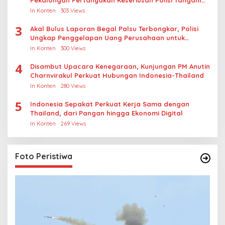
Pekalongan Pertanyakan Keseriusan Polisi Tangani
Kasus Rudapksa Sampai Anaknya Hamil
In Konten
303 Views
3
Akal Bulus Laporan Begal Palsu Terbongkar, Polisi
Ungkap Penggelapan Uang Perusahaan untuk
Crypto
In Konten
300 Views
4
Disambut Upacara Kenegaraan, Kunjungan PM Anutin
Charnvirakul Perkuat Hubungan Indonesia-Thailand
In Konten
280 Views
5
Indonesia Sepakat Perkuat Kerja Sama dengan
Thailand, dari Pangan hingga Ekonomi Digital
In Konten
269 Views
Foto Peristiwa