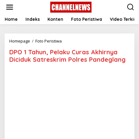
S
k
i
p
Home
Indeks
Konten
Foto Peristiwa
Video Terkini
t
o
c
Homepage
/
Foto Peristiwa
D
o
P
n
DPO 1 Tahun, Pelaku Curas Akhirnya
O
t
1
e
Diciduk Satreskrim Polres Pandeglang
T
n
a
t
h
u
n
,
P
e
l
a
k
u
C
u