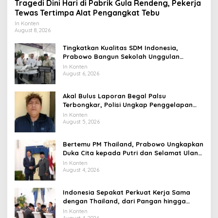
Tragedi Dini Hari di Pabrik Gula Rendeng, Pekerja
Tewas Tertimpa Alat Pengangkat Tebu
In Konten
August 8, 2026
Tingkatkan Kualitas SDM Indonesia,
Prabowo Bangun Sekolah Unggulan
hingga Undang Universitas Terbaik Dunia
In Konten
August 6, 2026
Akal Bulus Laporan Begal Palsu
Terbongkar, Polisi Ungkap Penggelapan
Uang Perusahaan untuk Crypto
In Konten
August 5, 2026
Bertemu PM Thailand, Prabowo Ungkapkan
Duka Cita kepada Putri dan Selamat Ulang
Tahun ke Raja Thailand
In Konten
August 4, 2026
Indonesia Sepakat Perkuat Kerja Sama
dengan Thailand, dari Pangan hingga
Ekonomi Digital
In Konten