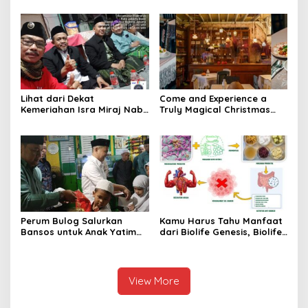
Hingga Kaki Korban Hancur
Khusus TNI
Lihat dari Dekat
Come and Experience a
Kemeriahan Isra Miraj Nabi
Truly Magical Christmas
Muhammad SAW dan
Dinner & New Year’s Eve in
Santunan Anak Yatim di
Bali – Visit
Rt001/Rw012 Palmerah
christmasdinnerbali.com
Jakbar
Perum Bulog Salurkan
Kamu Harus Tahu Manfaat
Bansos untuk Anak Yatim
dari Biolife Genesis, Biolife
dan Fakir Miskin, Ustad
8, Hingga Biolife Gen
Malik: Mari Kita Berlomba
Melalui Foto Ini
Dalam Kebaikan
View More