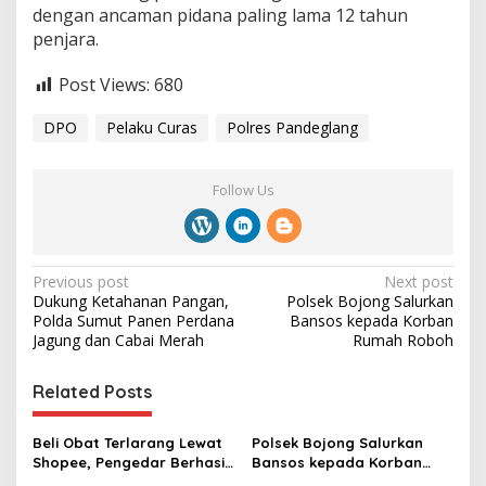
dengan ancaman pidana paling lama 12 tahun
penjara.
Post Views:
680
DPO
Pelaku Curas
Polres Pandeglang
Follow Us
P
Previous post
Next post
Dukung Ketahanan Pangan,
Polsek Bojong Salurkan
o
Polda Sumut Panen Perdana
Bansos kepada Korban
s
Jagung dan Cabai Merah
Rumah Roboh
t
Related Posts
n
a
Beli Obat Terlarang Lewat
Polsek Bojong Salurkan
v
Shopee, Pengedar Berhasil
Bansos kepada Korban
Ditangkap Satresnarkoba
Rumah Roboh