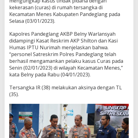
mengungkap kasus tindak pidana dengan
r
kekerasan (curas) di rumah tersangka di
i
Kecamatan Menes Kabupaten Pandeglang pada
m
P
Selasa (03/01/2023).
o
l
Kapolres Pandeglang AKBP Belny Warlansyah
r
didampingi Kasat Reskrim AKP Shilton dan Kasi
e
Humas IPTU Nurimah menjelaskan bahwa.
s
P
“personel Satreskrim Polres Pandeglang telah
a
berhasil mengamankan pelaku kasus Curas pada
n
Senin (02/01/2023) di wilayah Kecamatan Menes,”
d
kata Belny pada Rabu (04/01/2023).
e
g
l
Tersangka IR (38) melakukan aksinya dengan TL
a
(35).
n
g