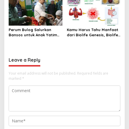
Jakbar
Perum Bulog Salurkan
Kamu Harus Tahu Manfaat
Bansos untuk Anak Yatim
dari Biolife Genesis, Biolife
dan Fakir Miskin, Ustad
8, Hingga Biolife Gen
Malik: Mari Kita Berlomba
Melalui Foto Ini
Dalam Kebaikan
Leave a Reply
Your email address will not be published.
Required fields are
marked
*