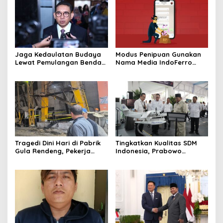
Jaga Kedaulatan Budaya
Modus Penipuan Gunakan
Lewat Pemulangan Benda
Nama Media IndoFerro
Leluhur Indonesia
untuk Tujuan Kejahatan,
Waspadalah!
Tragedi Dini Hari di Pabrik
Tingkatkan Kualitas SDM
Gula Rendeng, Pekerja
Indonesia, Prabowo
Tewas Tertimpa Alat
Bangun Sekolah Unggulan
Pengangkat Tebu
hingga Undang Universitas
Terbaik Dunia