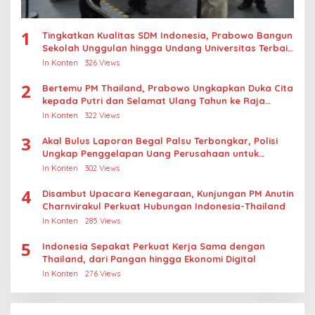
1
Tingkatkan Kualitas SDM Indonesia, Prabowo Bangun
Sekolah Unggulan hingga Undang Universitas Terbaik
Dunia
In Konten
326 Views
2
Bertemu PM Thailand, Prabowo Ungkapkan Duka Cita
kepada Putri dan Selamat Ulang Tahun ke Raja
Thailand
In Konten
322 Views
3
Akal Bulus Laporan Begal Palsu Terbongkar, Polisi
Ungkap Penggelapan Uang Perusahaan untuk
Crypto
In Konten
302 Views
4
Disambut Upacara Kenegaraan, Kunjungan PM Anutin
Charnvirakul Perkuat Hubungan Indonesia-Thailand
In Konten
285 Views
5
Indonesia Sepakat Perkuat Kerja Sama dengan
Thailand, dari Pangan hingga Ekonomi Digital
In Konten
276 Views