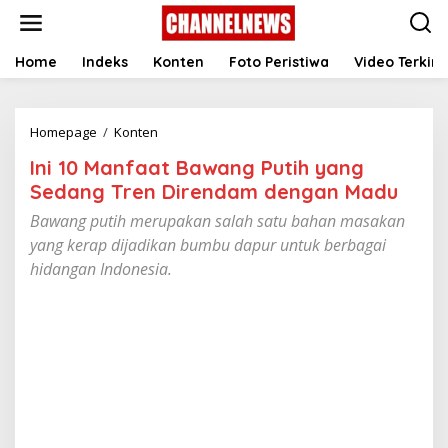
S
k
i
p
Home
Indeks
Konten
Foto Peristiwa
Video Terkini
t
o
c
Homepage
/
Konten
I
o
n
n
Ini 10 Manfaat Bawang Putih yang
i
t
1
e
Sedang Tren Direndam dengan Madu ‎
0
n
Bawang putih merupakan salah satu bahan masakan
M
t
a
yang kerap dijadikan bumbu dapur untuk berbagai
n
hidangan Indonesia.
f
a
a
t
B
a
w
a
n
g