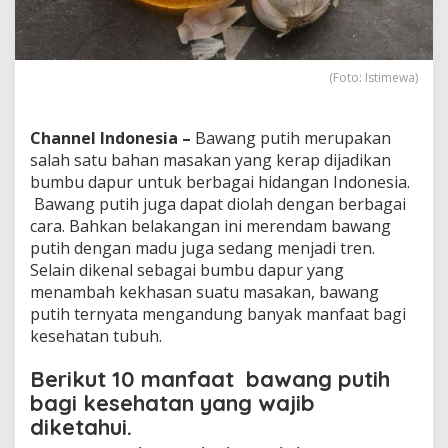
a
m
d
e
(Foto: Istimewa)
n
g
a
Channel Indonesia –
Bawang putih merupakan
n
M
salah satu bahan masakan yang kerap dijadikan
a
bumbu dapur untuk berbagai hidangan Indonesia.
d
Bawang putih juga dapat diolah dengan berbagai
u
cara. Bahkan belakangan ini merendam bawang
putih dengan madu juga sedang menjadi tren.
Selain dikenal sebagai bumbu dapur yang
menambah kekhasan suatu masakan, bawang
putih ternyata mengandung banyak manfaat bagi
kesehatan tubuh.
Berikut 10 manfaat bawang putih
bagi kesehatan yang wajib
diketahui.