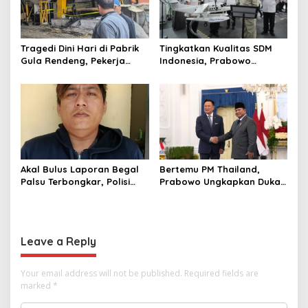
Tragedi Dini Hari di Pabrik
Tingkatkan Kualitas SDM
Gula Rendeng, Pekerja
Indonesia, Prabowo
Tewas Tertimpa Alat
Bangun Sekolah Unggulan
Pengangkat Tebu
hingga Undang Universitas
Terbaik Dunia
Akal Bulus Laporan Begal
Bertemu PM Thailand,
Palsu Terbongkar, Polisi
Prabowo Ungkapkan Duka
Ungkap Penggelapan Uang
Cita kepada Putri dan
Perusahaan untuk Crypto
Selamat Ulang Tahun ke
Raja Thailand
Leave a Reply
Your email address will not be published.
Required fields are
marked
*