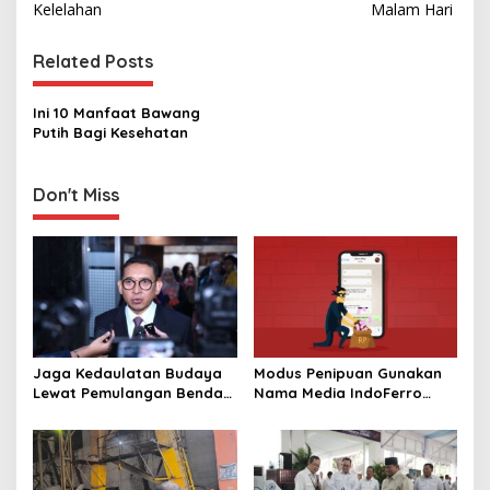
s
Kelelahan
Malam Hari ‎
t
Related Posts
n
a
Ini 10 Manfaat Bawang
v
Putih Bagi Kesehatan ‎
i
g
Don't Miss
a
t
i
o
n
Jaga Kedaulatan Budaya
Modus Penipuan Gunakan
Lewat Pemulangan Benda
Nama Media IndoFerro
Leluhur Indonesia
untuk Tujuan Kejahatan,
Waspadalah!