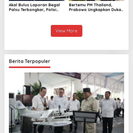
Akal Bulus Laporan Begal
Bertemu PM Thailand,
Palsu Terbongkar, Polisi
Prabowo Ungkapkan Duka
Ungkap Penggelapan Uang
Cita kepada Putri dan
Perusahaan untuk Crypto
Selamat Ulang Tahun ke
Raja Thailand
View More
Berita Terpopuler