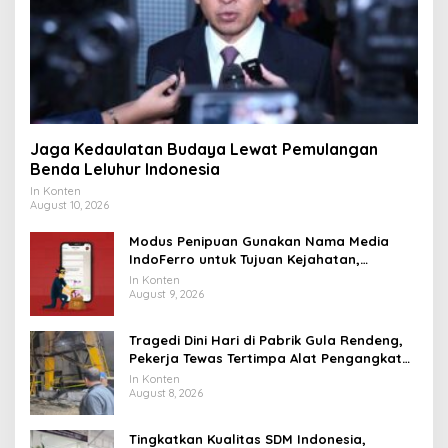
Jaga Kedaulatan Budaya Lewat Pemulangan
Benda Leluhur Indonesia
In Konten
August 10, 2026
Modus Penipuan Gunakan Nama Media
IndoFerro untuk Tujuan Kejahatan,
Waspadalah!
In Konten
August 9, 2026
Tragedi Dini Hari di Pabrik Gula Rendeng,
Pekerja Tewas Tertimpa Alat Pengangkat
Tebu
In Konten
August 8, 2026
Tingkatkan Kualitas SDM Indonesia,