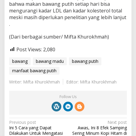
bahwa makan bawang putih setiap hari bisa
mengurangi kadar LDL dan kadar kolesterol total
meski masih diperlukan penelitian yang lebih lanjut
.
(Dari berbagai sumber/ Mifta Khurokhmah)
Post Views:
2,080
bawang
bawang madu
bawang putih
manfaat bawang putih
Writer: Mifta Khurokhmah
Editor: Mifta Khurokhmah
Follow Us
P
Previous post
Next post
Ini 5 Cara yang Dapat
Awas, Ini 8 Efek Samping
o
Dilakukan Untuk Mengatasi
Sering Minum Kopi Hitam di