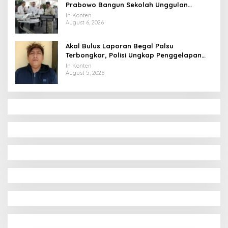
Prabowo Bangun Sekolah Unggulan
hingga Undang Universitas Terbaik Dunia
In Konten
August 6, 2026
Akal Bulus Laporan Begal Palsu
Terbongkar, Polisi Ungkap Penggelapan
Uang Perusahaan untuk Crypto
In Konten
August 5, 2026