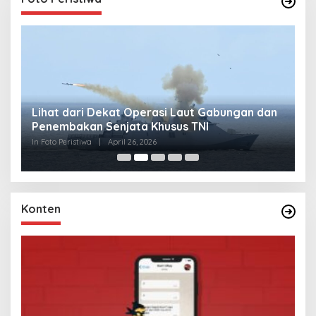
Lihat dari Dekat Operasi Laut Gabungan dan
L
Penembakan Senjata Khusus TNI
M
R
In Foto Peristiwa
|
April 26, 2026
In 
Konten