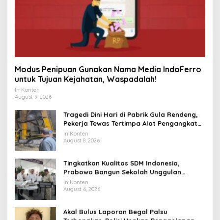
Modus Penipuan Gunakan Nama Media IndoFerro
untuk Tujuan Kejahatan, Waspadalah!
In Konten
August 9, 2026
Tragedi Dini Hari di Pabrik Gula Rendeng,
Pekerja Tewas Tertimpa Alat Pengangkat
Tebu
In Konten
August 8, 2026
Tingkatkan Kualitas SDM Indonesia,
Prabowo Bangun Sekolah Unggulan
hingga Undang Universitas Terbaik Dunia
In Konten
August 6, 2026
Akal Bulus Laporan Begal Palsu