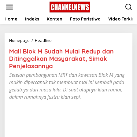
S
k
i
p
Home
Indeks
Konten
Foto Peristiwa
Video Terkini
t
o
c
Homepage
/
Headline
M
o
a
n
Mall Blok M Sudah Mulai Redup dan
l
t
l
e
Ditinggalkan Masyarakat, Simak
B
n
Penjelasannya
l
t
o
Setelah pembangunan MRT dan kawasan Blok M yang
k
makin dipercantik tak membuat mal ini kembali pada
M
geliatnya dari masa lalu. Di saat atapnya kian ramai,
S
u
dalam rumahnya justru kian sepi.
d
a
h
M
u
l
a