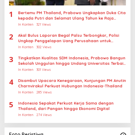
1
Bertemu PM Thailand, Prabowo Ungkapkan Duka Cita
kepada Putri dan Selamat Ulang Tahun ke Raja
Thailand
In Konten
321 Views
2
Akal Bulus Laporan Begal Palsu Terbongkar, Polisi
Ungkap Penggelapan Uang Perusahaan untuk
Crypto
In Konten
302 Views
3
Tingkatkan Kualitas SDM Indonesia, Prabowo Bangun
Sekolah Unggulan hingga Undang Universitas Terbaik
Dunia
In Konten
301 Views
4
Disambut Upacara Kenegaraan, Kunjungan PM Anutin
Charnvirakul Perkuat Hubungan Indonesia-Thailand
In Konten
285 Views
5
Indonesia Sepakat Perkuat Kerja Sama dengan
Thailand, dari Pangan hingga Ekonomi Digital
In Konten
274 Views
Foto Peristiwa