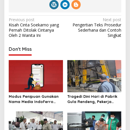
P
Previous post
Next post
Kisah Cinta Soekarno yang
Pengertian Teks Prosedur
o
Pernah Ditolak Cintanya
Sederhana dan Contoh
s
Oleh 2 Wanita Ini
Singkat
t
Don't Miss
n
a
v
i
g
a
Modus Penipuan Gunakan
Tragedi Dini Hari di Pabrik
t
Nama Media IndoFerro
Gula Rendeng, Pekerja
untuk Tujuan Kejahatan,
Tewas Tertimpa Alat
i
Waspadalah!
Pengangkat Tebu
o
n