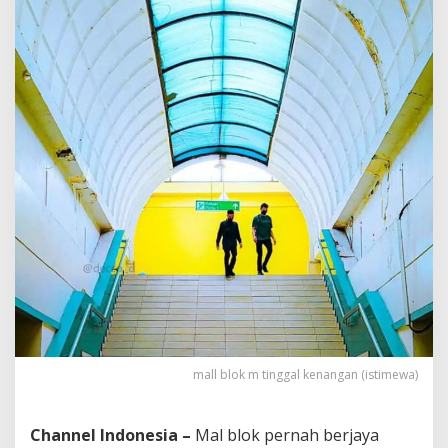
a
r
a
k
a
t
,
S
i
m
a
k
P
e
n
j
e
l
a
s
a
mall blok m tinggal kenangan (istimewa)
n
n
y
Channel Indonesia –
Mal blok pernah berjaya
a