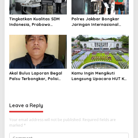
Tingkatkan Kualitas SDM
Polres Jakbar Bongkar
Indonesia, Prabowo
Jaringan Internasional
Bangun Sekolah Unggulan
Pemasok Bahan Baku
hingga Undang Universitas
Narkoba, 7 Tersangka
Terbaik Dunia
Diringkus dan Barang Bukti
1,1 Ton Rp119 Miliar
Dimusnahkan
Akal Bulus Laporan Begal
Kamu Ingin Mengikuti
Palsu Terbongkar, Polisi
Langsung Upacara HUT Ke-
Ungkap Penggelapan Uang
81 Kemerdekaan RI di
Perusahaan untuk Crypto
Istana? Ini Link
Pendaftaran Resminya di
Sini
Leave a Reply
Your email address will not be published.
Required fields are
marked
*