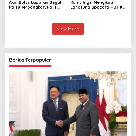
Akal Bulus Laporan Begal
Kamu Ingin Mengikuti
Palsu Terbongkar, Polisi
Langsung Upacara HUT Ke-
Ungkap Penggelapan Uang
81 Kemerdekaan RI di
Perusahaan untuk Crypto
Istana? Ini Link
Pendaftaran Resminya di
Sini
View More
Berita Terpopuler