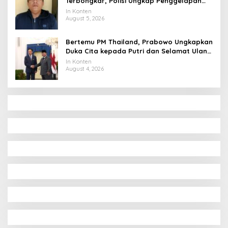
Terbongkar, Polisi Ungkap Penggelapan
Uang Perusahaan untuk Crypto
In Konten
August 5, 2026
Bertemu PM Thailand, Prabowo Ungkapkan
Duka Cita kepada Putri dan Selamat Ulang
Tahun ke Raja Thailand
In Konten
August 4, 2026