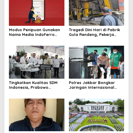
Modus Penipuan Gunakan
Tragedi Dini Hari di Pabrik
Nama Media IndoFerro
Gula Rendeng, Pekerja
untuk Tujuan Kejahatan,
Tewas Tertimpa Alat
Waspadalah!
Pengangkat Tebu
Tingkatkan Kualitas SDM
Polres Jakbar Bongkar
Indonesia, Prabowo
Jaringan Internasional
Bangun Sekolah Unggulan
Pemasok Bahan Baku
hingga Undang Universitas
Narkoba, 7 Tersangka
Terbaik Dunia
Diringkus dan Barang Bukti
1,1 Ton Rp119 Miliar
Dimusnahkan